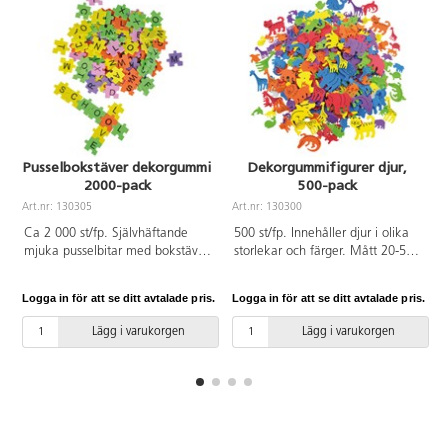
Pusselbokstäver dekorgummi
Dekorgummifigurer djur,
2000-pack
500-pack
Art.nr: 130305
Art.nr: 130300
A
Ca 2 000 st/fp. Självhäftande
500 st/fp. Innehåller djur i olika
mjuka pusselbitar med bokstäver
storlekar och färger. Mått 20-50
i olika glada färger. Ett roligt sätt
mm. Av EVA.
att lära sig läsa och skriva. Även
Logga in för att se ditt avtalade pris.
Logga in för att se ditt avtalade pris.
L
bra om man vill göra
namnskyltar. A-Z. Mått: 2x2 cm.
Lägg i varukorgen
Lägg i varukorgen
Av EVA.