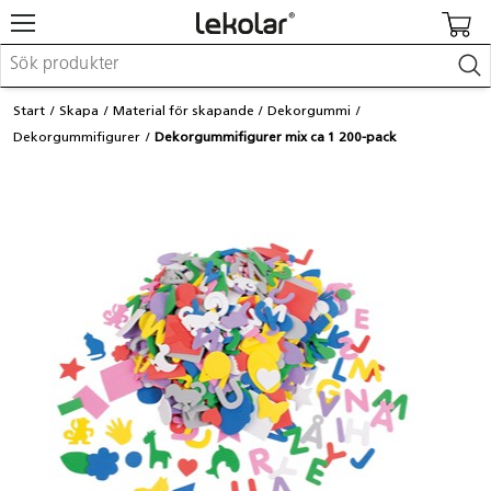
Möbler & inredning
Start
Skapa
Material för skapande
Dekorgummi
Lekplatsutrustning & utemiljö
Dekorgummifigurer
Dekorgummifigurer mix ca 1 200-pack
Skapa
Leka
Lära
Barnvagnar & småbarnsartiklar
Skolförbrukning & kontorsmaterial
Logga in / Registrera dig
Hitta din säljare
Kontakta Lekolar