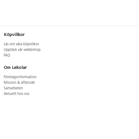
Köpvillkor
Läs om våra köpvillkor
Upptäck vår webbshop
FAQ
Om Lekolar
Företagsinformation
Mission & affärsidé
Samarbeten
Aktuellt hos oss
GDPR
Cookie Policy
Whistleblowing
Lediga jobb
Bruttoprislista lära, skapa, leka 2026-5
Bruttoprislista möbler 2026-3
Bruttoprislista lekplatsutrustning och utemiljö 2026-3