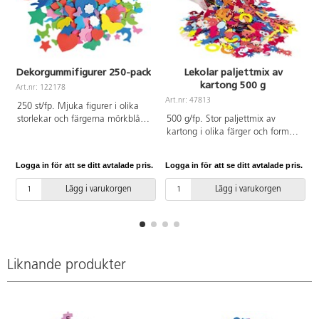
Dekorgummifigurer 250-pack
Lekolar paljettmix av
kartong 500 g
Art.nr: 122178
A
Art.nr: 47813
250 st/fp. Mjuka figurer i olika
storlekar och färgerna mörkblå,
500 g/fp. Stor paljettmix av
ljusblå, mörkgrön, ljusgrön, röd,
kartong i olika färger och former.
beige, cerise, lila och vit. Mått
Levereras i plastburk med lock.
15-40 mm. Fina som dekoration.
Logga in för att se ditt avtalade pris.
Logga in för att se ditt avtalade pris.
L
Av EVA. PVC-fri.
Lägg i varukorgen
Lägg i varukorgen
Liknande produkter