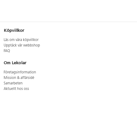
Köpvillkor
Läs om våra köpvillkor
Upptäck vår webbshop
FAQ
Om Lekolar
Företagsinformation
Mission & affärsidé
Samarbeten
Aktuellt hos oss
GDPR
Cookie Policy
Whistleblowing
Lediga jobb
Bruttoprislista lära, skapa, leka 2026-5
Bruttoprislista möbler 2026-3
Bruttoprislista lekplatsutrustning och utemiljö 2026-3