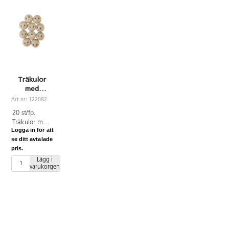
Träkulor
med
ansikten 30
Art.nr: 122082
mm, 20-pack
20 st/fp.
Träkulor med
Logga in för att
färdigmålade
se ditt avtalade
ansikten. ø 3
pris.
cm. Av
obehandlat
Lägg i
varukorgen
trä.