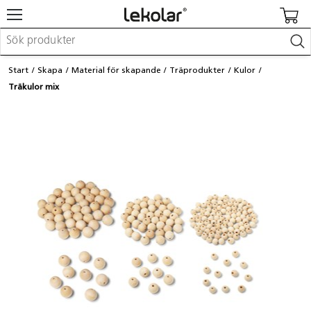
Möbler & inredning
Start
Skapa
Material för skapande
Träprodukter
Kulor
Lekplatsutrustning & utemiljö
Träkulor mix
Skapa
Leka
Lära
Barnvagnar & småbarnsartiklar
Skolförbrukning & kontorsmaterial
Logga in / Registrera dig
Hitta din säljare
Kontakta Lekolar