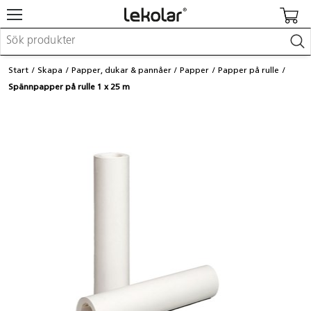
Möbler & inredning
Start
Skapa
Papper, dukar & pannåer
Papper
Papper på rulle
Lekplatsutrustning & utemiljö
Spännpapper på rulle 1 x 25 m
Skapa
Leka
Lära
Barnvagnar & småbarnsartiklar
Skolförbrukning & kontorsmaterial
Logga in / Registrera dig
Hitta din säljare
Kontakta Lekolar