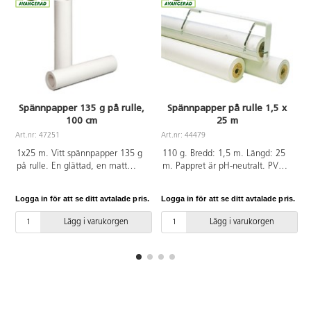
Spännpapper 135 g på rulle,
Spännpapper på rulle 1,5 x
100 cm
25 m
Art.nr: 47251
Art.nr: 44479
A
1x25 m. Vitt spännpapper 135 g
110 g. Bredd: 1,5 m. Längd: 25
på rulle. En glättad, en matt
m. Pappret är pH-neutralt. PVC-
sida. Passar både våta och torra
fri.
tekniker. Torkar plant.
Logga in för att se ditt avtalade pris.
Logga in för att se ditt avtalade pris.
L
Rulldiameter 80 mm.
Håldiameter 51 mm. pH-neutralt.
Lägg i varukorgen
Lägg i varukorgen
FSC-märkt. Pappret är pH-
neutralt. PVC-fri.