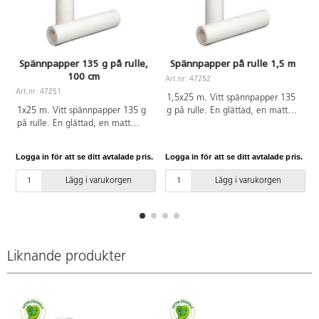
Spännpapper 135 g på rulle,
Spännpapper på rulle 1,5 m
100 cm
Art.nr: 47252
Art.nr: 47251
A
1,5x25 m. Vitt spännpapper 135
1x25 m. Vitt spännpapper 135 g
g på rulle. En glättad, en matt
på rulle. En glättad, en matt
sida. Passar både våta och torra
sida. Passar både våta och torra
tekniker. Torkar plant.
tekniker. Torkar plant.
Rulldiameter 80 mm.
Logga in för att se ditt avtalade pris.
Logga in för att se ditt avtalade pris.
L
Rulldiameter 80 mm.
Håldiameter 51 mm. pH-neutralt.
Håldiameter 51 mm. pH-neutralt.
FSC-märkt. Pappret är pH-
Lägg i varukorgen
Lägg i varukorgen
FSC-märkt. Pappret är pH-
neutralt. PVC-fri.
neutralt. PVC-fri.
Liknande produkter