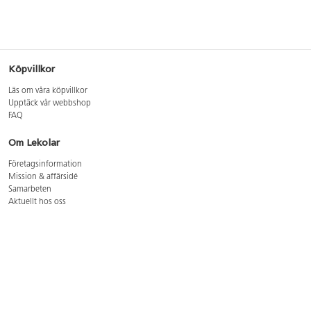
Köpvillkor
Läs om våra köpvillkor
Upptäck vår webbshop
FAQ
Om Lekolar
Företagsinformation
Mission & affärsidé
Samarbeten
Aktuellt hos oss
GDPR
Cookie Policy
Whistleblowing
Lediga jobb
Bruttoprislista lära, skapa, leka 2026-5
Bruttoprislista möbler 2026-3
Bruttoprislista lekplatsutrustning och utemiljö 2026-3