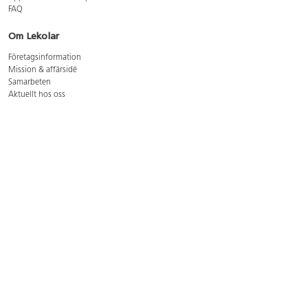
FAQ
Om Lekolar
Företagsinformation
Mission & affärsidé
Samarbeten
Aktuellt hos oss
GDPR
Cookie Policy
Whistleblowing
Lediga jobb
Bruttoprislista lära, skapa, leka 2026-5
Bruttoprislista möbler 2026-3
Bruttoprislista lekplatsutrustning och utemiljö 2026-3
Kontakt
Öppettider kundtjänst: mån-tors 8-17, fre 8-16
Kundtjänst: 0479-19900
kundtjanst@lekolar.se
Besöksadress: Hallarydsvägen 8, 283 36 Osby
Postadress: Box 170, S-283 23 Osby
Växel: 0479-19800