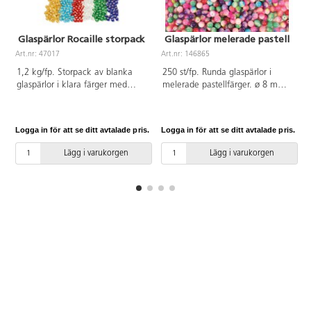
Glaspärlor Rocaille storpack
Glaspärlor melerade pastell
Art.nr: 47017
Art.nr: 146865
A
1,2 kg/fp. Storpack av blanka
250 st/fp. Runda glaspärlor i
glaspärlor i klara färger med
melerade pastellfärger. ø 8 mm.
skimrande silverinlägg i mitten. ø
Håldiameter 1,3 mm. Från 3 år.
3 mm, håldiameter 1 mm. 6x200
PVC-fri.
g. Färger som ingår är guld,
Logga in för att se ditt avtalade pris.
Logga in för att se ditt avtalade pris.
L
turkos, röd, vit, grön och blå.
Lägg i varukorgen
Lägg i varukorgen