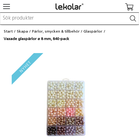
Möbler & inredning
Start
Skapa
Pärlor, smycken & tillbehör
Glaspärlor
Lekplatsutrustning & utemiljö
Vaxade glaspärlor ø 8 mm, 840-pack
Skapa
Leka
Lära
Barnvagnar & småbarnsartiklar
Skolförbrukning & kontorsmaterial
Logga in / Registrera dig
Hitta din säljare
Kontakta Lekolar