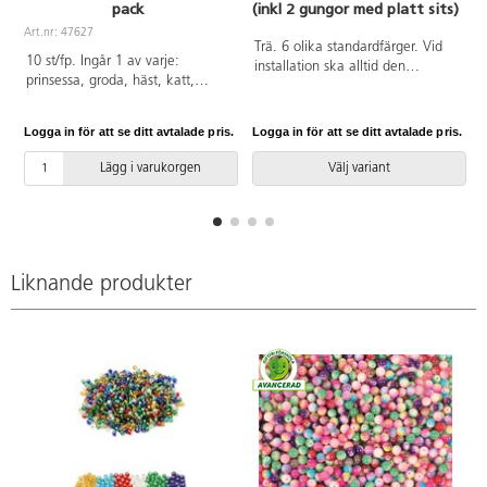
pack
(inkl 2 gungor med platt sits)
A
Art.nr: 47627
Trä. 6 olika standardfärger. Vid
10 st/fp. Ingår 1 av varje:
installation ska alltid den
prinsessa, groda, häst, katt,
medföljande manualen
björn, dinosaurie, fisk, blomma,
användas. Den senaste versionen
hund och bil. Bilens mått ca
finns att tillgå på begäran.
Logga in för att se ditt avtalade pris.
Logga in för att se ditt avtalade pris.
L
11,5x9 cm. Av PS. PVC-fri.
Leverantörens artikelnummer
WD 1422 Inkluderar
Lägg i varukorgen
Välj variant
markförankring K1.
Liknande produkter