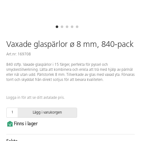
Vaxade glaspärlor ø 8 mm, 840-pack
Art.nr: 169708
840 st/fp. Vaxade glaspärlor i 15 färger, perfekta för pyssel och
smyckestillverkning. Lätta att kombinera och enkla att trä med hjälp av pärlnål
eller nål utan udd. Pärlstorlek 8 mm. Tillverkade av glas med vaxad yta. Förvaras
torrt och skyddat från direkt solljus för att bevara kvaliteten.
Logga in för att se ditt avtalade pris.
Lägg i varukorgen
Finns i lager