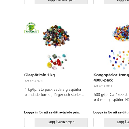
Glaspärlmix 1 kg
Kongopärlor trans
4800-pack
Art.nr: 47630
Art.nr: 47811
1 kg/fp. Storpack vackra glaspärlor i
blandade former, färger och storlekar.
500 g/fp. Ca 4800 st
Innehållet variera per leverans.
ø 4 mm glaspärlor. H
Håldiameter ca 1 mm. PVC-fri.
1 mm.
Logga in för att se ditt avtalade pris.
Logga in för att se ditt 
Lägg i varukorgen
Lägg i 