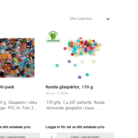
Mest populära
00-pack
Runda glaspärlor, 170 g
Art.nr: 113039
0 g. Glaspärlor i olika
170 g/fp. Ca 247 pärlor/fp. Runda
rger. PVC-fri. Från 3
skimrande glaspärlor i klara
krackelerade färger. ø 8 mm.
Håldiameter 1,5 mm. Av glas. PVC-
fri. Från 3 år.
e ditt avtalade pris.
Logga in för att se ditt avtalade pris.
ägg i varukorgen
Lägg i varukorgen