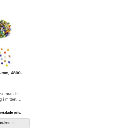
4 mm, 4800-
i skimrande
g i mitten.
 ca 1 mm.
lock för praktisk
avtalade pris.
varukorgen