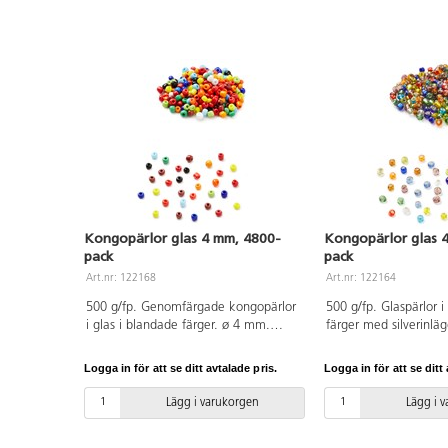
Kongopärlor glas 4 mm, 4800-
Kongopärlor glas 
pack
pack
Art.nr: 122168
Art.nr: 122164
500 g/fp. Genomfärgade kongopärlor
500 g/fp. Glaspärlor 
i glas i blandade färger. ø 4 mm.
färger med silverinläg
Håldiameter ca 1 mm. Levereras i
ø 4 mm. Håldiameter
burk med lock för praktisk förvaring.
Levereras i burk med 
Logga in för att se ditt avtalade pris.
Logga in för att se ditt 
förvaring.
Lägg i varukorgen
Lägg i 