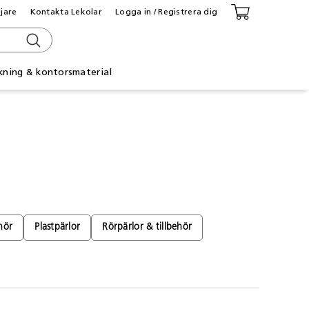
ljare
Kontakta Lekolar
Logga in / Registrera dig
kning & kontorsmaterial
hör
Plastpärlor
Rörpärlor & tillbehör