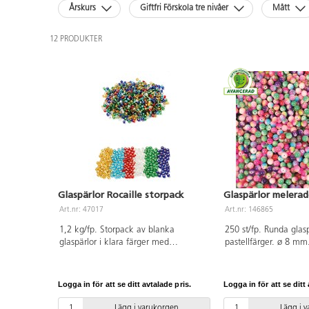
Årskurs
Giftfri Förskola tre nivåer
Mått
12 PRODUKTER
Glaspärlor Rocaille storpack
Glaspärlor melerad
Art.nr: 47017
Art.nr: 146865
1,2 kg/fp. Storpack av blanka
250 st/fp. Runda glas
glaspärlor i klara färger med
pastellfärger. ø 8 mm
skimrande silverinlägg i mitten.
1,3 mm. Från 3 år. PV
ø 3 mm, håldiameter 1 mm. 6x200 g.
Färger som ingår är guld, turkos, röd,
Logga in för att se ditt avtalade pris.
Logga in för att se ditt 
vit, grön och blå.
Lägg i varukorgen
Lägg i 