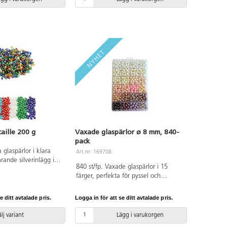
aille 200 g
Vaxade glaspärlor ø 8 mm, 840-
pack
 glaspärlor i klara
Art.nr: 169708
ande silverinlägg i
840 st/fp. Vaxade glaspärlor i 15
, håldiameter 1 mm.
färger, perfekta för pyssel och
smyckestillverkning. Lätta att
kombinera och enkla att trä med
e ditt avtalade pris.
Logga in för att se ditt avtalade pris.
hjälp av pärlnål eller nål utan udd.
Pärlstorlek 8 mm. Tillverkade av glas
lj variant
Lägg i varukorgen
med vaxad yta. Förvaras torrt och