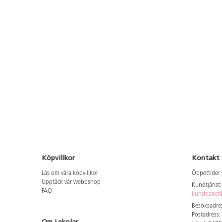
Köpvillkor
Kontakt
Läs om våra köpvillkor
Öppettider 
Upptäck vår webbshop
Kundtjänst
FAQ
kundtjanst@
Besöksadres
Postadress:
Om Lekolar