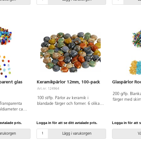
parent glas
Keramikpärlor 12mm, 100-pack
Glaspärlor Roc
Art.nr: 124964
200 g/fp. Blanka
100 st/fp. Pärlor av keramik i
färger med skimr
.Transparenta
blandade färger och former. 6 olika
mitten. ø 3 mm
åldiameter ca
färger i 3 olika modeller. 12 mm.
Håldiameter 1 mm.
avtalade pris.
Logga in för att se ditt avtalade pris.
Logga in för att s
varukorgen
Lägg i varukorgen
Vä