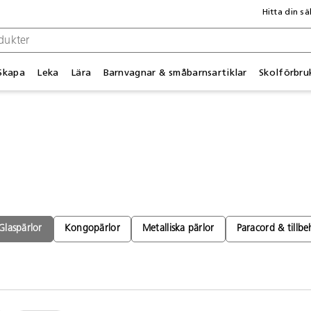
Hitta din sä
Skapa
Leka
Lära
Barnvagnar & småbarnsartiklar
Skolförbru
Glaspärlor
Kongopärlor
Metalliska pärlor
Paracord & tillbe