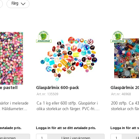
Färg
e pastell
Glaspärlmix 600-pack
Glaspärlmix 2
Art.nr: 135509
Art.nr: 46968
pärlor i melerade
Ca 1 kg eller 600 st/fp. Glaspärlor i
200 st/fp. Ca 43
. Håldiameter
olika storlekar och färger. PVC-fri.
storlekar och fä
C-fri.
Från 3 år.
år.
avtalade pris.
Logga in för att se ditt avtalade pris.
Logga in för att s
varukorgen
Lägg i varukorgen
L