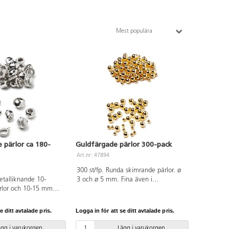
Mest populära
or ca 180-
Guldfärgade pärlor 300-pack
Art.nr: 47894
300 st/fp. Runda skimrande pärlor. ø
etalliknande 10-
3 och ø 5 mm. Fina även i
rlor och 10-15 mm
kombination med andra pärlor och till
2 olika modeller och
patchworkarbeten. Håldiameter
t dekorativa i
1 mm. Av polystyren.
e ditt avtalade pris.
Logga in för att se ditt avtalade pris.
 andra pärlor.
 mm. Av
ägg i varukorgen
Lägg i varukorgen