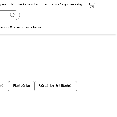
ljare
Kontakta Lekolar
Logga in / Registrera dig
kning & kontorsmaterial
hör
Plastpärlor
Rörpärlor & tillbehör