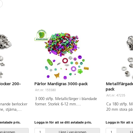
locker 200-
Pärlor Mardigras 3000-pack
Metallfärgade pärl
pack
Art.nr: 155580
Art.nr: 47235
3 000 st/fp. Metallicfärger i blandade
knande berlocker
former. Storlek 6-12 mm.
Ca 180 st/fp. M
e, stjärna,
Håldiameter 2-3 mm. Av
20 mm stora pä
mma, snäcka,
polystyrenplast.
stora ringar i 1
ika hjärtan. Ca
storlekar. Mycke
avtalade pris.
Logga in för att se ditt avtalade pris.
Logga in för att s
ellan 2-3 mm Av
kombination med
Håldiameter 2
varukorgen
Lägg i varukorgen
L