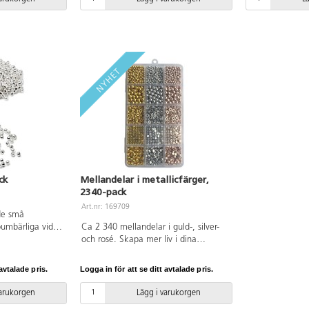
polystyrenplast.
ck
Mellandelar i metallicfärger,
2340-pack
Art.nr: 169709
ade små
oumbärliga vid
Ca 2 340 mellandelar i guld-, silver-
 1,5 mm. Kläms
och rosé. Skapa mer liv i dina
alsbandslås för
smycken med mellandelar i
på plats.
skimrande metallfärger. Tillverkade i
avtalade pris.
Logga in för att se ditt avtalade pris.
ABS. Förvaras torrt och skyddat från
direkt solljus för att bevara kvaliteten.
varukorgen
Lägg i varukorgen