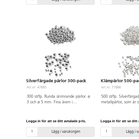
Silverfärgade pärlor 300-pack
Klämpärlor 500-pa
Art.nr: 47895
Art.nr: 77886
300 st/fp. Runda skimrande pärlor. ø
500 st/fp. Silverfärg
3 och ø 5 mm. Fina även i
metallpärlor, som är 
kombination med andra pärlor och till
smyckestillverkning.
patchworkarbeten. Håldiameter
ihop vid avslut med h
1 mm. Av polystyren.
att t.ex. hålla pärlor 
Logga in för att se ditt avtalade pris.
Logga in för att se ditt 
Lägg i varukorgen
Lägg i 