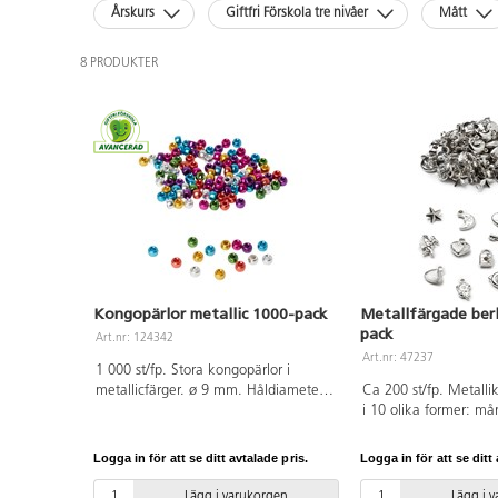
Årskurs
Giftfri Förskola tre nivåer
Mått
8 PRODUKTER
Kongopärlor metallic 1000-pack
Metallfärgade ber
pack
Art.nr: 124342
Art.nr: 47237
1 000 st/fp. Stora kongopärlor i
metallicfärger. ø 9 mm. Håldiameter
Ca 200 st/fp. Metalli
ø 4 mm. Av PS. PVC-fri. Från 3 år.
i 10 olika former: mån
hänglås, nyckel, blo
delfin, ängel och 2 ol
Logga in för att se ditt avtalade pris.
Logga in för att se ditt 
15 mm. Hålstorlek m
polystyrenplast.
Lägg i varukorgen
Lägg i 