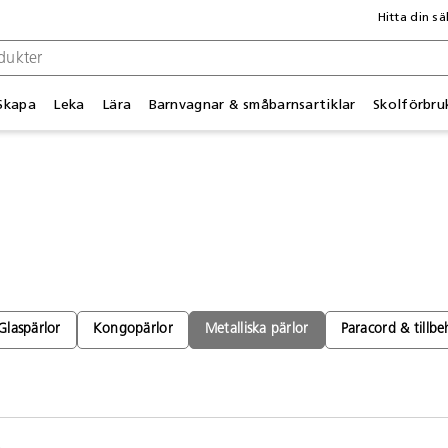
Hitta din sä
Skapa
Leka
Lära
Barnvagnar & småbarnsartiklar
Skolförbru
Glaspärlor
Kongopärlor
Metalliska pärlor
Paracord & tillbe