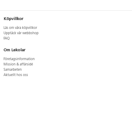
Köpvillkor
Läs om våra köpvillkor
Upptäck vår webbshop
FAQ
Om Lekolar
Företagsinformation
Mission & affärsidé
Samarbeten
Aktuellt hos oss
GDPR
Cookie Policy
Whistleblowing
Lediga jobb
Bruttoprislista lära, skapa, leka 2026-5
Bruttoprislista möbler 2026-3
Bruttoprislista lekplatsutrustning och utemiljö 2026-3
Kontakt