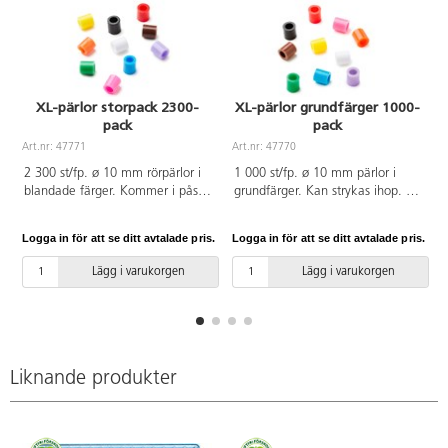
XL-pärlor storpack 2300-
XL-pärlor grundfärger 1000-
pack
pack
Art.nr: 47771
Art.nr: 47770
A
2 300 st/fp. ø 10 mm rörpärlor i
1 000 st/fp. ø 10 mm pärlor i
blandade färger. Kommer i påse.
grundfärger. Kan strykas ihop. Av
Kan strykas ihop. Av PE. PVC-fri.
PE. Svanenmärkt, licensnummer
Svanenmärkt, licensnummer
3095 0007. PVC-fri. Från 3 år.
Logga in för att se ditt avtalade pris.
Logga in för att se ditt avtalade pris.
L
3095 0007. Från 3 år.
Lägg i varukorgen
Lägg i varukorgen
Liknande produkter