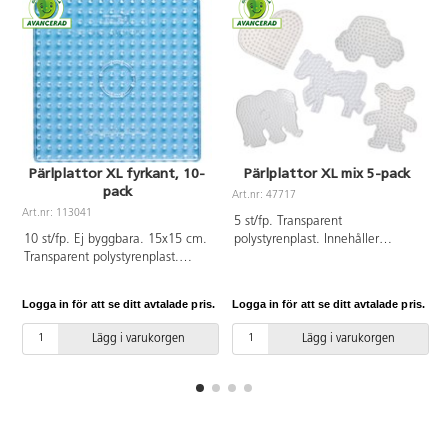
Pärlplattor XL fyrkant, 10-
Pärlplattor XL mix 5-pack
pack
Art.nr: 47717
A
Art.nr: 113041
5 st/fp. Transparent
10 st/fp. Ej byggbara. 15x15 cm.
polystyrenplast. Innehåller
Transparent polystyrenplast.
elefant, hjärta, nalle, häst och
Passar till XL pärlor. PVC-fri.
bil. Mått: ca 20x15 cm. PVC-fri.
Från 3 år.
Logga in för att se ditt avtalade pris.
Logga in för att se ditt avtalade pris.
L
Lägg i varukorgen
Lägg i varukorgen