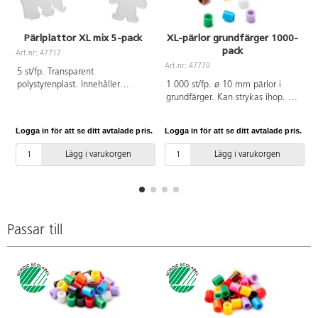
Pärlplattor XL mix 5-pack
XL-pärlor grundfärger 1000-
pack
Art.nr: 47717
A
Art.nr: 47770
5 st/fp. Transparent
polystyrenplast. Innehåller
1 000 st/fp. ø 10 mm pärlor i
elefant, hjärta, nalle, häst och
grundfärger. Kan strykas ihop. Av
bil. Mått: ca 20x15 cm. PVC-fri.
PE. Svanenmärkt, licensnummer
Från 3 år.
3095 0007. PVC-fri. Från 3 år.
Logga in för att se ditt avtalade pris.
Logga in för att se ditt avtalade pris.
L
Lägg i varukorgen
Lägg i varukorgen
Passar till