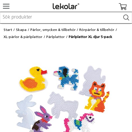
Möbler & inredning
Start
Skapa
Pärlor, smycken & tillbehör
Rörpärlor & tillbehör
Lekplatsutrustning & utemiljö
XL-pärlor & pärlplattor
Pärlplattor
Pärlplattor XL djur 5-pack
Skapa
Leka
Lära
Barnvagnar & småbarnsartiklar
Skolförbrukning & kontorsmaterial
Logga in / Registrera dig
Hitta din säljare
Kontakta Lekolar