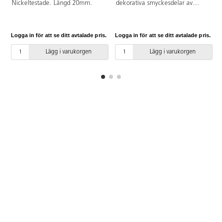
Nickeltestade. Längd 20mm.
dekorativa smyckesdelar av
polymerlera och sätt samman till
hänge, armband, brosch m.m.
Innehåller: Polymerlera 57 g i 13
Logga in för att se ditt avtalade pris.
Logga in för att se ditt avtalade pris.
L
olika färger 20 st,
Smyckestillbehör 580 delar,
Lägg i varukorgen
Lägg i varukorgen
Smyckestråd 100 m 2 st,
Broschnålar 50 st och
Nyckelringar mix 30 st.