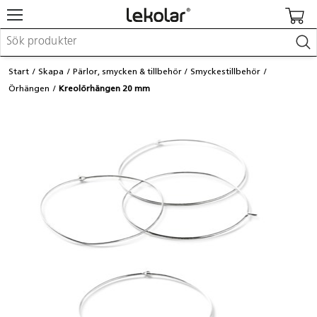
Möbler & inredning
Start
Skapa
Pärlor, smycken & tillbehör
Smyckestillbehör
Lekplatsutrustning & utemiljö
Örhängen
Kreolörhängen 20 mm
Skapa
Leka
Lära
Barnvagnar & småbarnsartiklar
Skolförbrukning & kontorsmaterial
Logga in / Registrera dig
Hitta din säljare
Kontakta Lekolar