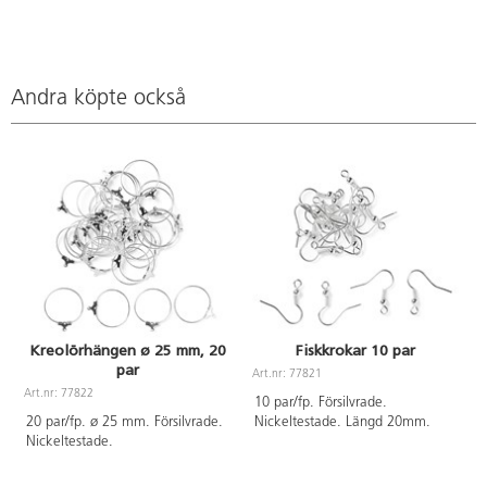
Andra köpte också
Kreolörhängen ø 25 mm, 20
Fiskkrokar 10 par
par
Art.nr: 77821
A
Art.nr: 77822
10 par/fp. Försilvrade.
20 par/fp. ø 25 mm. Försilvrade.
Nickeltestade. Längd 20mm.
Nickeltestade.