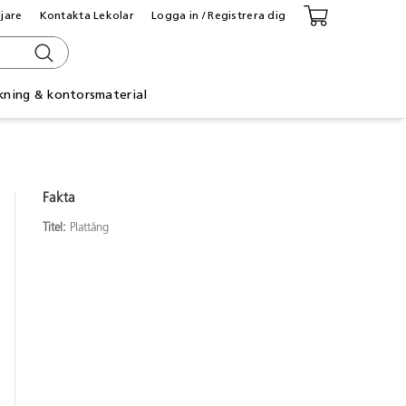
ljare
Kontakta Lekolar
Logga in / Registrera dig
kning & kontorsmaterial
Fakta
Titel:
Plattång