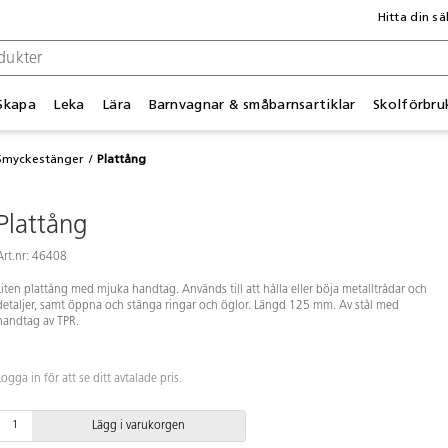
Hitta din sä
Skapa
Leka
Lära
Barnvagnar & småbarnsartiklar
Skolförbru
Smyckestänger
Plattång
Plattång
Art.nr: 46408
Liten plattång med mjuka handtag. Används till att hålla eller böja metalltrådar och
detaljer, samt öppna och stänga ringar och öglor. Längd 125 mm. Av stål med
handtag av TPR.
Logga in för att se ditt avtalade pris.
Lägg i varukorgen