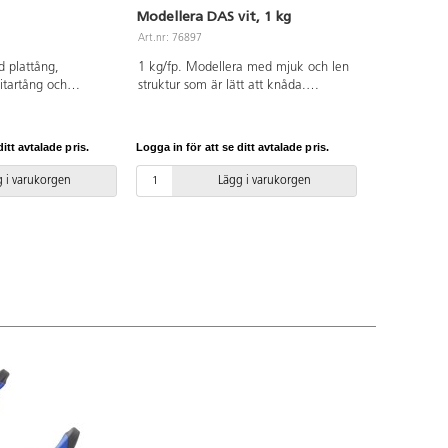
Modellera DAS vit, 1 kg
Art.nr: 76897
d plattång,
1 kg/fp. Modellera med mjuk och len
itartång och
struktur som är lätt att knåda.
a i stål med
Lufttorkande (ca 24 tim/ cm) vilket
gör att leran inte behöver brännas;
kan efter torkning målas och lackas.
itt avtalade pris.
Logga in för att se ditt avtalade pris.
Leran krymper olika mycket beroende
på rumstemperatur och vilket
 i varukorgen
Lägg i varukorgen
underlag den placerats på. Glutenfri.
PVC-fri. Från 3 år.