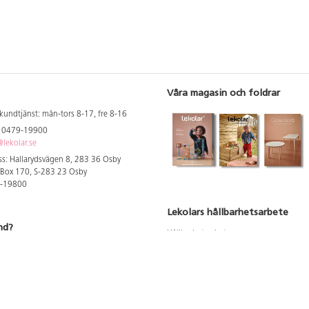
Våra magasin och foldrar
kundtjänst: mån-tors 8-17, fre 8-16
: 0479-19900
lekolar.se
s: Hallarydsvägen 8, 283 36 Osby
 Box 170, S-283 23 Osby
9-19800
Lekolars hållbarhetsarbete
nd?
Hållbarhetsarbete
Hållbarhetsredovisning 2023
 att se dina rabatterade priser
Produktsäkerhet & kvalitet
Giftfri Förskola
a säljare och utbildare