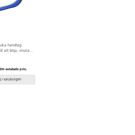
uka handtag.
l att böja, snurra
eller andra detaljer
ängd 130 mm. Av
av TPR.
itt avtalade pris.
 i varukorgen