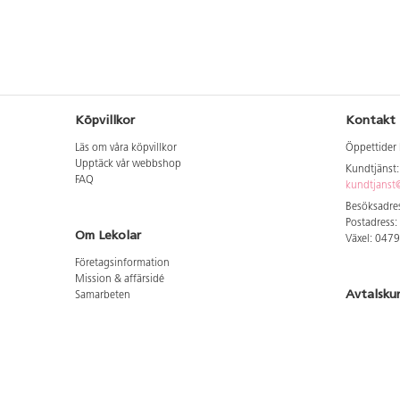
Köpvillkor
Kontakt
Läs om våra köpvillkor
Öppettider 
Upptäck vår webbshop
Kundtjänst
FAQ
kundtjanst@
Besöksadres
Postadress:
Om Lekolar
Växel: 047
Företagsinformation
Mission & affärsidé
Avtalsku
Samarbeten
Aktuellt hos oss
Logga in för
GDPR
Cookie Policy
Whistleblowing
Hitta vår
Lediga jobb
Bruttoprislista lära, skapa, leka 2026-5