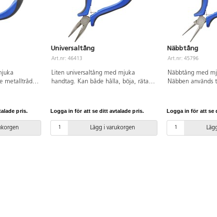
Universaltång
Näbbtång
Art.nr: 46413
Art.nr: 45796
mjuka
Liten universaltång med mjuka
Näbbtång med mj
e metalltrådar
handtag. Kan både hålla, böja, räta
Näbben används til
Längd 110 mm.
ut och klippa av. Längd 125 mm. Av
eller hålla trådar 
 TPR.
stål med handtag av TPR.
under arbetet. L
stål med handtag 
talade pris.
Logga in för att se ditt avtalade pris.
Logga in för att se d
rukorgen
Lägg i varukorgen
Lägg