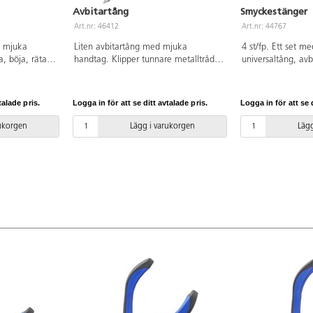
Avbitartång
Smyckestänger
Art.nr: 46412
Art.nr: 44767
d mjuka
Liten avbitartång med mjuka
4 st/fp. Ett set me
, böja, räta
handtag. Klipper tunnare metalltrådar
universaltång, avb
d 125 mm. Av
och bitar från sidan. Längd 110 mm.
näbbtång. Samtlig
R.
Av stål med handtag av TPR.
handtag av TPR.
talade pris.
Logga in för att se ditt avtalade pris.
Logga in för att se d
rukorgen
Lägg i varukorgen
Lägg