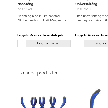
Näbbtång
Universaltång
Art.nr: 45796
Art.nr: 46413
Näbbtång med mjuka handtag.
Liten universaltång me
Näbben används till att böja, snurra
handtag. Kan både hålla
eller hålla trådar eller andra detaljer
ut och klippa av. Läng
under arbetet. Längd 130 mm. Av
stål med handtag av TP
stål med handtag av TPR.
Logga in för att se ditt avtalade pris.
Logga in för att se ditt av
Lägg i varukorgen
Lägg i va
Liknande produkter