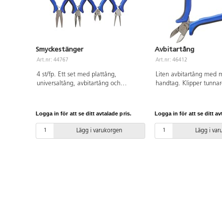
Smyckestänger
Avbitartång
Art.nr: 44767
Art.nr: 46412
4 st/fp. Ett set med plattång,
Liten avbitartång med 
universaltång, avbitartång och
handtag. Klipper tunnar
näbbtång. Samtliga i stål med
och bitar från sidan. 
handtag av TPR.
Av stål med handtag av
Logga in för att se ditt avtalade pris.
Logga in för att se ditt av
Lägg i varukorgen
Lägg i va