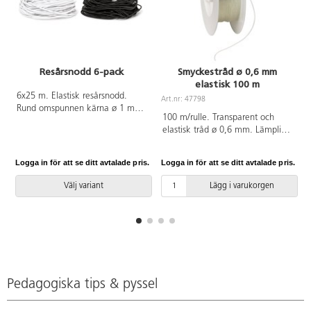
Resårsnodd 6-pack
Smyckestråd ø 0,6 mm
elastisk 100 m
A
6x25 m. Elastisk resårsnodd.
Art.nr: 47798
Rund omspunnen kärna ø 1 mm.
100 m/rulle. Transparent och
f
Av polyester och latex. PVC-fri.
elastisk tråd ø 0,6 mm. Lämplig
till armband och halsband när
man inte vill ha lås. Av nylon.
Logga in för att se ditt avtalade pris.
Logga in för att se ditt avtalade pris.
L
PVC-fri.
Välj variant
Lägg i varukorgen
Pedagogiska tips & pyssel