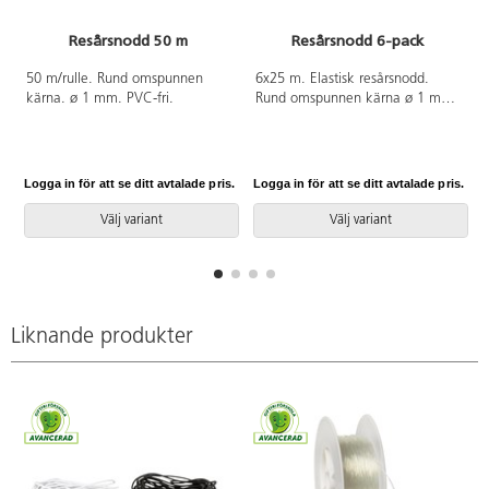
Resårsnodd 50 m
Resårsnodd 6-pack
A
50 m/rulle. Rund omspunnen
6x25 m. Elastisk resårsnodd.
kärna. ø 1 mm. PVC-fri.
Rund omspunnen kärna ø 1 mm.
Av polyester och latex. PVC-fri.
Logga in för att se ditt avtalade pris.
Logga in för att se ditt avtalade pris.
L
Välj variant
Välj variant
Liknande produkter