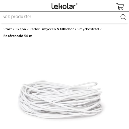
Möbler & inredning
Start
Skapa
Pärlor, smycken & tillbehör
Smyckestråd
Lekplatsutrustning & utemiljö
Resårsnodd 50 m
Skapa
Leka
Lära
Barnvagnar & småbarnsartiklar
Skolförbrukning & kontorsmaterial
Logga in / Registrera dig
Hitta din säljare
Kontakta Lekolar