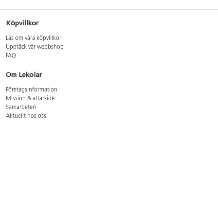
Köpvillkor
Läs om våra köpvillkor
Upptäck vår webbshop
FAQ
Om Lekolar
Företagsinformation
Mission & affärsidé
Samarbeten
Aktuellt hos oss
GDPR
Cookie Policy
Whistleblowing
Lediga jobb
Bruttoprislista lära, skapa, leka 2026-5
Bruttoprislista möbler 2026-3
Bruttoprislista lekplatsutrustning och utemiljö 2026-3
Kontakt
Öppettider kundtjänst: mån-tors 8-17, fre 8-16