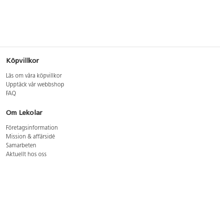
Köpvillkor
Läs om våra köpvillkor
Upptäck vår webbshop
FAQ
Om Lekolar
Företagsinformation
Mission & affärsidé
Samarbeten
Aktuellt hos oss
GDPR
Cookie Policy
Whistleblowing
Lediga jobb
Bruttoprislista lära, skapa, leka 2026-5
Bruttoprislista möbler 2026-3
Bruttoprislista lekplatsutrustning och utemiljö 2026-3