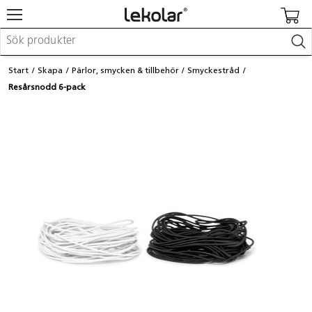
Möbler & inredning
Start
Skapa
Pärlor, smycken & tillbehör
Smyckestråd
Lekplatsutrustning & utemiljö
Resårsnodd 6-pack
Skapa
Leka
Lära
Barnvagnar & småbarnsartiklar
Skolförbrukning & kontorsmaterial
Logga in / Registrera dig
Hitta din säljare
Kontakta Lekolar