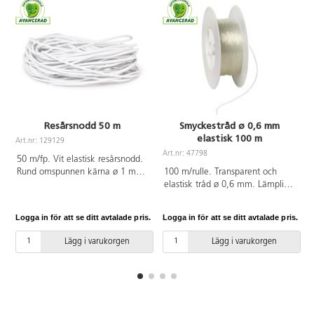
Resårsnodd 50 m
Smyckestråd ø 0,6 mm
elastisk 100 m
Art.nr: 129129
A
Art.nr: 47798
50 m/fp. Vit elastisk resårsnodd.
Rund omspunnen kärna ø 1 mm.
100 m/rulle. Transparent och
f
PVC-fri.
elastisk tråd ø 0,6 mm. Lämplig
till armband och halsband när
man inte vill ha lås. Av nylon.
Logga in för att se ditt avtalade pris.
Logga in för att se ditt avtalade pris.
L
PVC-fri.
Lägg i varukorgen
Lägg i varukorgen