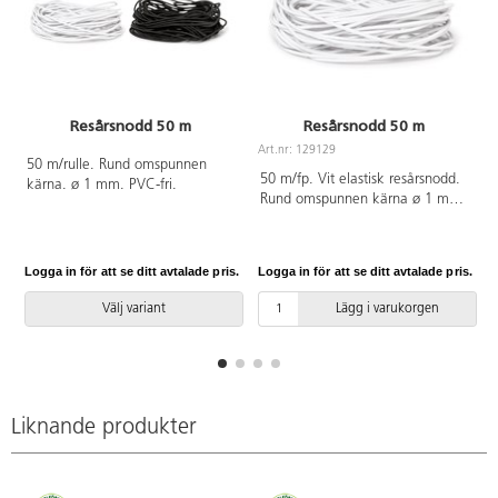
Resårsnodd 50 m
Resårsnodd 50 m
Art.nr: 129129
A
50 m/rulle. Rund omspunnen
50 m/fp. Vit elastisk resårsnodd.
kärna. ø 1 mm. PVC-fri.
Rund omspunnen kärna ø 1 mm.
f
PVC-fri.
Logga in för att se ditt avtalade pris.
Logga in för att se ditt avtalade pris.
L
Välj variant
Lägg i varukorgen
Liknande produkter