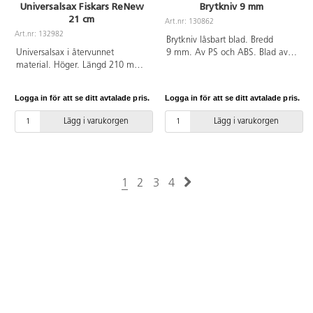
Universalsax Fiskars ReNew
Brytkniv 9 mm
21 cm
Art.nr: 130862
Art.nr: 132982
Brytkniv låsbart blad. Bredd
Universalsax i återvunnet
9 mm. Av PS och ABS. Blad av
material. Höger. Längd 210 mm.
rostfritt stål.
Bladets längd 103 mm. Handtag
av återvunnen PP. Blad av 80 %
Logga in för att se ditt avtalade pris.
Logga in för att se ditt avtalade pris.
återvunnet rostfritt stål.
Lägg i varukorgen
Lägg i varukorgen
1
2
3
4