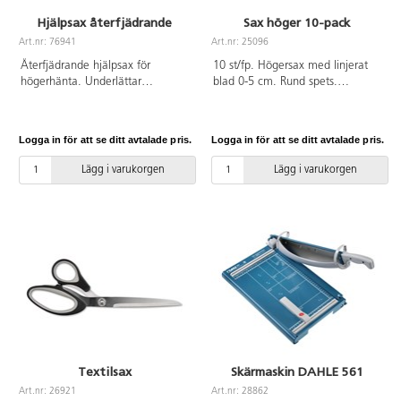
Hjälpsax återfjädrande
Sax höger 10-pack
Art.nr: 76941
Art.nr: 25096
Återfjädrande hjälpsax för
10 st/fp. Högersax med linjerat
högerhänta. Underlättar
blad 0-5 cm. Rund spets.
klippning för fingrar med
Bladlängd 70 mm. Hel längd
begränsad motorik och rörlighet
130 mm. Grönt handtag av PP.
samt kräver mindre styrka. Rund
PVC-fri.
Logga in för att se ditt avtalade pris.
Logga in för att se ditt avtalade pris.
spets. Längd 210 mm. Bladlängd
75 mm. Blått grepp av ABS.
Lägg i varukorgen
Lägg i varukorgen
Textilsax
Skärmaskin DAHLE 561
Art.nr: 26921
Art.nr: 28862