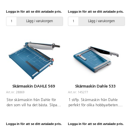
kvalitet.
Längd 12,5 cm. Bladlängd
5,5 cm. CE-märkt. PVC-fri. Ålder
Logga in för att se ditt avtalade pris.
Logga in för att se ditt avtalade pris.
2–6 år.
Lägg i varukorgen
Lägg i varukorgen
Skärmaskin DAHLE 569
Skärmaskin Dahle 533
Art.nr: 28869
Art.nr: 145277
Stor skärmaskin från Dahle för
1 st/fp. Skärmaskin från Dahle
den som vill ha det bästa. Slipad
perfekt för olika hobbyarbeten.
över- och underkniv av
Slipad över- och underkniv av
högklassigt stål. Maskinen kan
högklassigt stål. Skärmaskinen
låsas för obehöriga. Låsbar
står på halkfria gummifötter för
Logga in för att se ditt avtalade pris.
Logga in för att se ditt avtalade pris.
manuell presskena.
att den ska stå stadigt. Integrerat