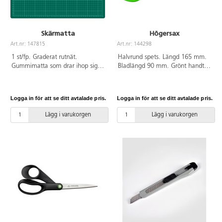
Skärmatta
Högersax
Art.nr: 147815
Art.nr: 144298
1 st/fp. Graderat rutnät.
Halvrund spets. Längd 165 mm.
Gummimatta som drar ihop sig
Bladlängd 90 mm. Grönt handtag
efter varje snitt. Mått: 45x30 cm.
av ABS.
Skärunderlägget är PVC-fritt.
Logga in för att se ditt avtalade pris.
Logga in för att se ditt avtalade pris.
Lägg i varukorgen
Lägg i varukorgen