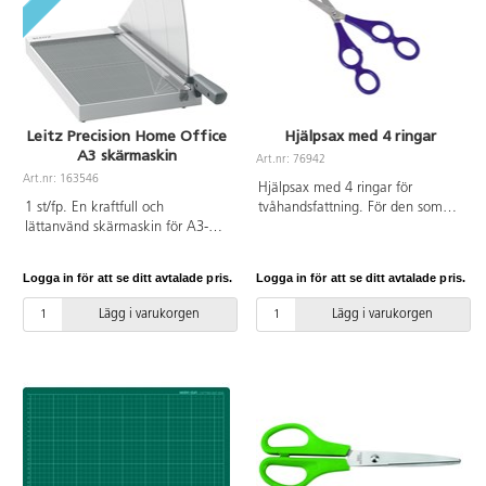
breda öglor har utformats för att
passa yngre barn. Både höger-
och vänsterhänta. Längd 17 cm.
Passar från 3 år.
Leitz Precision Home Office
Hjälpsax med 4 ringar
A3 skärmaskin
Art.nr: 76942
Art.nr: 163546
Hjälpsax med 4 ringar för
1 st/fp. En kraftfull och
tvåhandsfattning. För den som
lättanvänd skärmaskin för A3-
behöver extra hjälp med
format. Klipper upp till 10 ark
motoriken. Rund spets. Total
(80 g/m²) snabbt och exakt med
längd 170 mm. Handtag
Logga in för att se ditt avtalade pris.
Logga in för att se ditt avtalade pris.
ett skarpt blad i rostfritt stål. Den
100 mm, bladlängd 70 mm.
har EdgeGlow-ljus som lyser upp
Tjocklek saxblad 3 mm. Blått
Lägg i varukorgen
Lägg i varukorgen
skärkanten så att du ser tydligt
handtag av ABS.
var du skär. En manuell
pappersklämma håller papperet
på plats. Arbetsytan är laminerad
och har tydliga mått, rutnät och
vinkelguider. Bladet skyddas av
ett säkert skydd och kan låsas
när maskinen inte används.