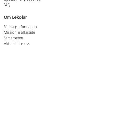
FAQ
Om Lekolar
Företagsinformation
Mission & affärsidé
Samarbeten
Aktuellt hos oss
GDPR
Cookie Policy
Whistleblowing
Lediga jobb
Bruttoprislista lära, skapa, leka 2026-5
Bruttoprislista möbler 2026-3
Bruttoprislista lekplatsutrustning och utemiljö 2026-3
Kontakt
Öppettider kundtjänst: mån-tors 8-17, fre 8-16
Kundtjänst: 0479-19900
kundtjanst@lekolar.se
Besöksadress: Hallarydsvägen 8, 283 36 Osby
Postadress: Box 170, S-283 23 Osby
Växel: 0479-19800