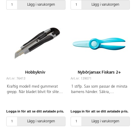
Säkerhetsautomatik. Ställbar
fingerskydd för att kunna hålla
Lägg i varukorgen
Lägg i varukorgen
vinkellinjal. Frontstopp för
föremålet som skärs. På
skärning av remsor. Gradering på
skärmaskinen finns två skalor
basplattan i cm och DIN-format.
med mm-skala för exakt 90°-
Skärkapacitet på 3,5 mm.
skärning. Medföljer ett justerbart
Skärlängd på 700 mm. 2 års
stöd för att snabbt hitta rätt
garanti.
format. Detta kan användas på
båda skalorna. Gradering på
basplattan i cm och DIN-format.
Skärlängd 340 mm.
Skärkapacitet 1,5 mm.
Hobbykniv
Nybörjarsax Fiskars 2+
Art.nr: 76413
Art.nr: 139071
Kraftig modell med gummerat
1 st/fp. Sax som passar de minsta
grepp. När bladet blivit för slitet
barnens händer. Säkra,
bryter man lätt av en bit och får
plastbelagda blad och raka
en ny, skarp egg. Två extra
handtag utan öglor gör den enkel
skärblad medföljer. Knivbladets
att greppa. En fjäder öppnar
Logga in för att se ditt avtalade pris.
Logga in för att se ditt avtalade pris.
bredd: 1,8 cm.
bladen efter varje klipp. Bladen
öppnas också med minimal
Lägg i varukorgen
Lägg i varukorgen
vinkel för att det ska gå lätt att
använda saxen utan att tappa