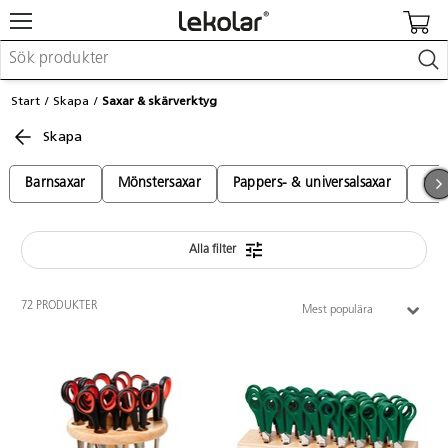
Möbler & inredning
Start
Skapa
Saxar & skärverktyg
Lekplatsutrustning & utemiljö
Skapa
Skapa
Leka
Lära
Barnsaxar
Mönstersaxar
Pappers- & universalsaxar
Skä
Barnvagnar & småbarnsartiklar
Skolförbrukning & kontorsmaterial
Alla filter
Logga in / Registrera dig
72 PRODUKTER
Mest populära
Hitta din säljare
Kontakta Lekolar