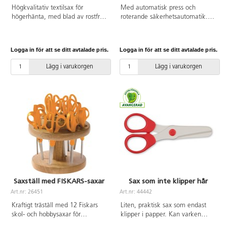
Högkvalitativ textilsax för
Med automatisk press och
högerhänta, med blad av rostfritt
roterande säkerhetsautomatik.
stål. Spetsig. Längd 245 mm.
De vanligaste pappersformaten
Bladlängd 150 mm. Ergonomiskt
visas på basplattan. Skärlängd
komforthandtag av svart ABS
360 mm. Kapacitet 3,5 mm = ca
Logga in för att se ditt avtalade pris.
Logga in för att se ditt avtalade pris.
med mjukt och bekvämt grepp
35 ark. Storlek: 440x265 mm. 2
av grå TPE.
års garanti.
Lägg i varukorgen
Lägg i varukorgen
Saxställ med FISKARS-saxar
Sax som inte klipper hår
Art.nr: 26451
Art.nr: 44442
Kraftigt träställ med 12 Fiskars
Liten, praktisk sax som endast
skol- och hobbysaxar för
klipper i papper. Kan varken
högerhänta, 135 mm, av hög
klippa i hår, fingrar eller kläder.