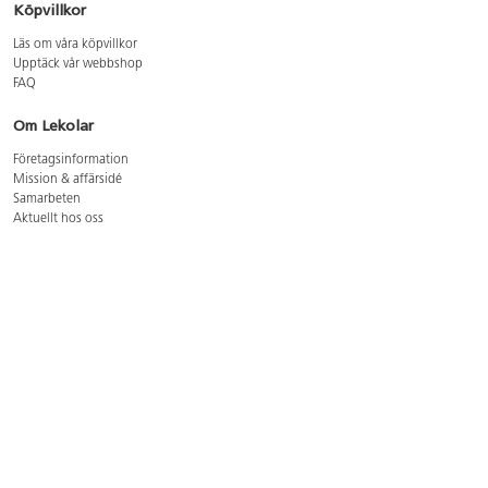
Köpvillkor
Läs om våra köpvillkor
Upptäck vår webbshop
FAQ
Om Lekolar
Företagsinformation
Mission & affärsidé
Samarbeten
Aktuellt hos oss
GDPR
Cookie Policy
Whistleblowing
Lediga jobb
Bruttoprislista lära, skapa, leka 2026-5
Bruttoprislista möbler 2026-3
Bruttoprislista lekplatsutrustning och utemiljö 2026-3
Kontakt
Öppettider kundtjänst: mån-tors 8-17, fre 8-16
Kundtjänst: 0479-19900
kundtjanst@lekolar.se