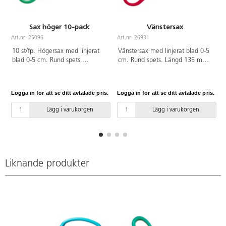
Sax höger 10-pack
Vänstersax
Art.nr: 25096
Art.nr: 26931
10 st/fp. Högersax med linjerat
Vänstersax med linjerat blad 0-5
blad 0-5 cm. Rund spets.
cm. Rund spets. Längd 135 mm.
Bladlängd 70 mm. Hel längd 130
Bladlängd 70 mm. Rött handtag
mm. Grönt handtag av PP. PVC-
av PP. PVC-fri.
fri.
Logga in för att se ditt avtalade pris.
Logga in för att se ditt avtalade pris.
L
Lägg i varukorgen
Lägg i varukorgen
Liknande produkter