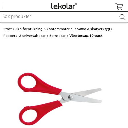
Möbler & inredning
Start
Skolförbrukning & kontorsmaterial
Saxar & skärverktyg
Lekplatsutrustning & utemiljö
Pappers- & universalsaxar
Barnsaxar
Vänstersax, 10-pack
Skapa
Leka
Lära
Barnvagnar & småbarnsartiklar
Skolförbrukning & kontorsmaterial
Logga in / Registrera dig
Hitta din säljare
Kontakta Lekolar