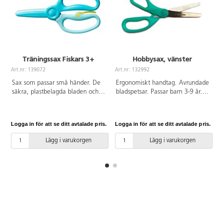
Träningssax Fiskars 3+
Hobbysax, vänster
Art.nr: 139072
Art.nr: 132992
A
Sax som passar små händer. De
Ergonomiskt handtag. Avrundade
säkra, plastbelagda bladen och
bladspetsar. Passar barn 3-9 år.
en särskild träningsspak hjälper
130 mm. Bladlängd 54 mm.
barnen att lära sig grunderna i
klippning. När spaken är
Logga in för att se ditt avtalade pris.
Logga in för att se ditt avtalade pris.
L
nedtryckt öppnas saxen
automatiskt efter varje klipp.
Lägg i varukorgen
Lägg i varukorgen
Spaken kan fällas upp så att
saxen öppnas och stängs som en
vanlig sax. De plastbelagda
metallbladen skär enkelt genom
papper och har trubbiga spetsar
för extra säkerhet. Handtagets
breda öglor har utformats för att
passa yngre barn. Både höger-
och vänsterhänta. Längd 17 cm.