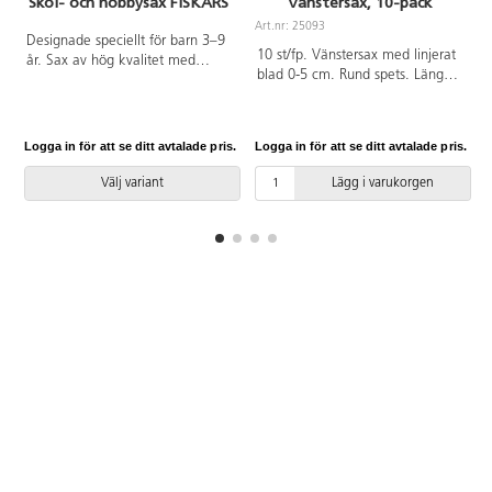
Skol- och hobbysax FISKARS
Vänstersax, 10-pack
Art.nr: 25093
A
Designade speciellt för barn 3–9
10 st/fp. Vänstersax med linjerat
år. Sax av hög kvalitet med
blad 0-5 cm. Rund spets. Längd
avrundade bladspetsar. Rostfritt
135 mm. Bladlängd 70 mm. Rött
stål. Totallängd 135 mm.
handtag av ABS.
Bladlängd 50 mm. Vikt 23 g.
Logga in för att se ditt avtalade pris.
Logga in för att se ditt avtalade pris.
L
Välj variant
Lägg i varukorgen