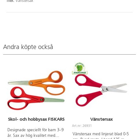
Titel:
Vänstersax
Andra köpte också
Skol- och hobbysax FISKARS
Vänstersax
Art.nr: 26931
A
Designade speciellt för barn 3–9
Vänstersax med linjerat blad 0-5
år. Sax av hög kvalitet med