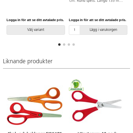
cm. Rund spets. Längd 135 mm.
avrundade bladspetsar. Rostfritt
Bladlängd 70 mm. Rött handtag
stål. Totallängd 135 mm.
av PP. PVC-fri.
Bladlängd 50 mm. Vikt 23 g.
Logga in för att se ditt avtalade pris.
Logga in för att se ditt avtalade pris.
L
Välj variant
Lägg i varukorgen
Liknande produkter