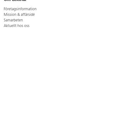
Företagsinformation
Mission & affärsidé
Samarbeten
Aktuellt hos oss
GDPR
Cookie Policy
Whistleblowing
Lediga jobb
Bruttoprislista lära, skapa, leka 2026-5
Bruttoprislista möbler 2026-3
Bruttoprislista lekplatsutrustning och utemiljö 2026-3
Kontakt
Öppettider kundtjänst: mån-tors 8-17, fre 8-16
Kundtjänst: 0479-19900
kundtjanst@lekolar.se
Besöksadress: Hallarydsvägen 8, 283 36 Osby
Postadress: Box 170, S-283 23 Osby
Växel: 0479-19800
Avtalskund?