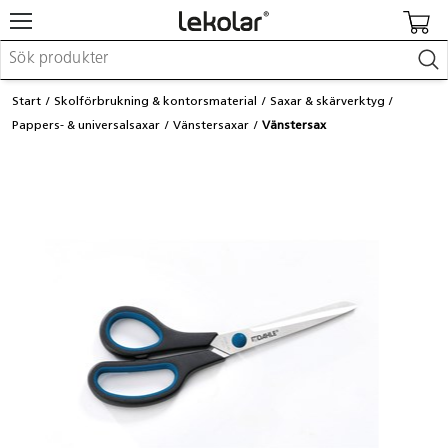
Möbler & inredning
Start
Skolförbrukning & kontorsmaterial
Saxar & skärverktyg
Lekplatsutrustning & utemiljö
Pappers- & universalsaxar
Vänstersaxar
Vänstersax
Skapa
Leka
Lära
Barnvagnar & småbarnsartiklar
Skolförbrukning & kontorsmaterial
Logga in / Registrera dig
Hitta din säljare
Kontakta Lekolar