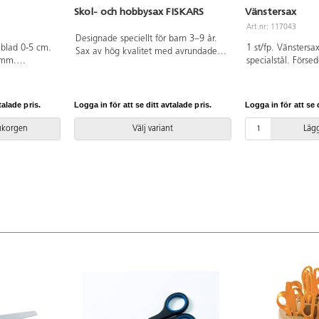
Skol- och hobbysax FISKARS
Vänstersax
Art.nr: 117043
Designade speciellt för barn 3–9 år.
 blad 0-5 cm.
1 st/fp. Vänstersax
Sax av hög kvalitet med avrundade
 mm.
specialstål. För
bladspetsar. Rostfritt stål. Totallängd
 handtag av
handtag för komfo
135 mm. Bladlängd 50 mm. Vikt 23
Längd 20 cm. Han
g.
talade pris.
Logga in för att se ditt avtalade pris.
Logga in för att se d
rukorgen
Välj variant
Lägg