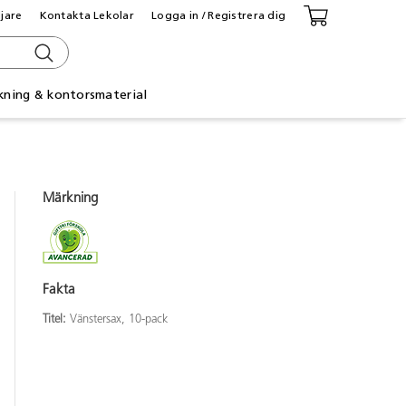
ljare
Kontakta Lekolar
Logga in / Registrera dig
kning & kontorsmaterial
Märkning
Fakta
Titel:
Vänstersax, 10-pack