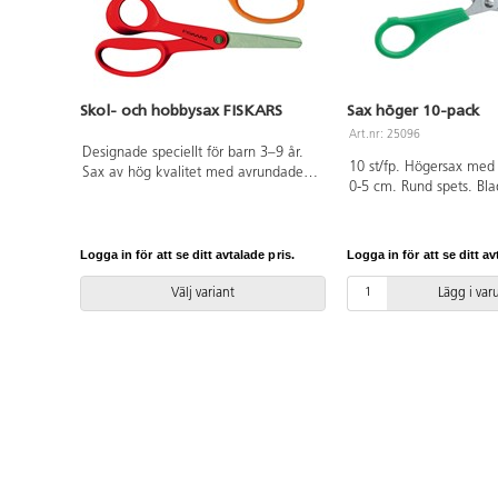
Skol- och hobbysax FISKARS
Sax höger 10-pack
Art.nr: 25096
Designade speciellt för barn 3–9 år.
10 st/fp. Högersax med l
Sax av hög kvalitet med avrundade
0-5 cm. Rund spets. Bl
bladspetsar. Rostfritt stål. Totallängd
mm. Hel längd 130 mm
135 mm. Bladlängd 50 mm. Vikt 23
handtag av PP. PVC-fri.
g.
Logga in för att se ditt avtalade pris.
Logga in för att se ditt av
Välj variant
Lägg i va