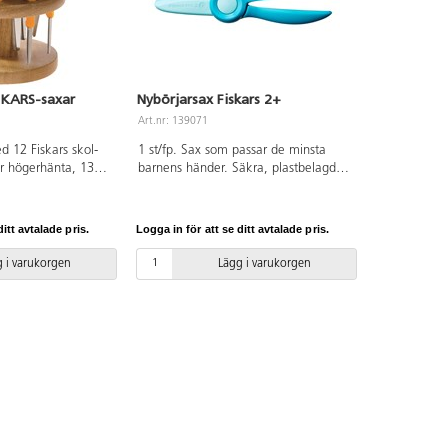
SKARS-saxar
Nybörjarsax Fiskars 2+
Art.nr: 139071
ed 12 Fiskars skol-
1 st/fp. Sax som passar de minsta
r högerhänta, 135
barnens händer. Säkra, plastbelagda
et.
blad och raka handtag utan öglor gör
den enkel att greppa. En fjäder
öppnar bladen efter varje klipp.
itt avtalade pris.
Logga in för att se ditt avtalade pris.
Bladen öppnas också med minimal
vinkel för att det ska gå lätt att
 i varukorgen
Lägg i varukorgen
använda saxen utan att tappa
greppet. Passar både höger- och
vänsterhänta. Längd 12 cm. För barn
från 2 år.