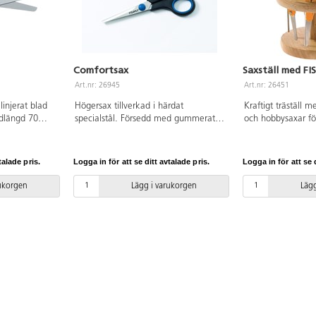
Comfortsax
Saxställ med FI
Art.nr: 26945
Art.nr: 26451
injerat blad
Högersax tillverkad i härdat
Kraftigt träställ m
adlängd 70
specialstål. Försedd med gummerat
och hobbysaxar fö
. Grönt
handtag för komfortabelt grepp.
mm, av hög kvalit
Längd: 140 mm. Bladlängd: 80 mm.
talade pris.
Logga in för att se ditt avtalade pris.
Logga in för att se d
rukorgen
Lägg i varukorgen
Lägg