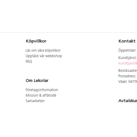
Köpvillkor
Kontakt
Läs om våra köpvillkor
Öppettider 
Upptäck vår webbshop
Kundtjänst
FAQ
kundtjanst@
Besöksadres
Postadress:
Om Lekolar
Växel: 047
Företagsinformation
Mission & affärsidé
Avtalsku
Samarbeten
Aktuellt hos oss
Logga in för
GDPR
Cookie Policy
Whistleblowing
Hitta vår
Lediga jobb
Bruttoprislista lära, skapa, leka 2026-5