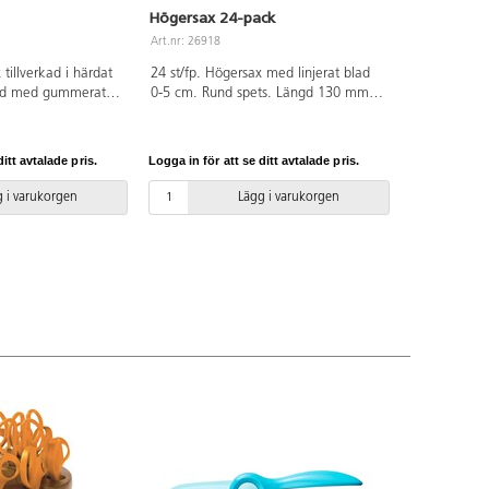
Högersax 24-pack
Art.nr: 26918
 tillverkad i härdat
24 st/fp. Högersax med linjerat blad
sedd med gummerat
0-5 cm. Rund spets. Längd 130 mm.
rtabelt grepp.
Bladlängd 70 mm. Grönt handtag av
dtag av PP.
PP. PVC-fri.
itt avtalade pris.
Logga in för att se ditt avtalade pris.
 i varukorgen
Lägg i varukorgen