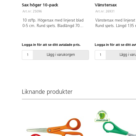
Sax höger 10-pack
Vänstersax
Art.nr: 25096
Art.nr: 26931
10 st/fp. Högersax med linjerat blad
Vänstersax med linjerat
0-5 cm. Rund spets. Bladlängd 70
Rund spets. Längd 135
mm. Hel längd 130 mm. Grönt
Bladlängd 70 mm. Rött
handtag av PP. PVC-fri.
PP. PVC-fri.
Logga in för att se ditt avtalade pris.
Logga in för att se ditt av
Lägg i varukorgen
Lägg i va
Liknande produkter