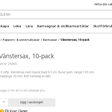
Hitta din sä
Skapa
Leka
Lära
Barnvagnar & småbarnsartiklar
Skolförbru
Pappers- & universalsaxar
Barnsaxar
Vänstersax, 10-pack
Vänstersax, 10-pack
Art.nr: 25093
10 st/fp. Vänstersax med linjerat blad 0-5 cm. Rund spets. Längd 135 mm.
Bladlängd 70 mm. Rött handtag av ABS.
Logga in för att se ditt avtalade pris.
Lägg i varukorgen
Få kvar i lager