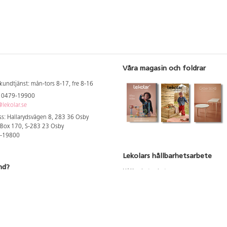
Våra magasin och foldrar
kundtjänst: mån-tors 8-17, fre 8-16
: 0479-19900
lekolar.se
s: Hallarydsvägen 8, 283 36 Osby
 Box 170, S-283 23 Osby
9-19800
Lekolars hållbarhetsarbete
nd?
Hållbarhetsarbete
Hållbarhetsredovisning 2023
 att se dina rabatterade priser
Produktsäkerhet & kvalitet
Giftfri Förskola
a säljare och utbildare