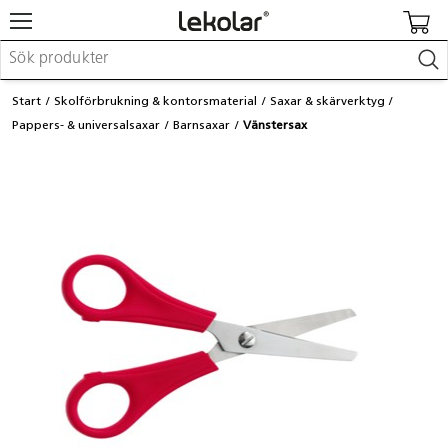
Möbler & inredning
Start
Skolförbrukning & kontorsmaterial
Saxar & skärverktyg
Lekplatsutrustning & utemiljö
Pappers- & universalsaxar
Barnsaxar
Vänstersax
Skapa
Leka
Lära
Barnvagnar & småbarnsartiklar
Skolförbrukning & kontorsmaterial
Logga in / Registrera dig
Hitta din säljare
Kontakta Lekolar