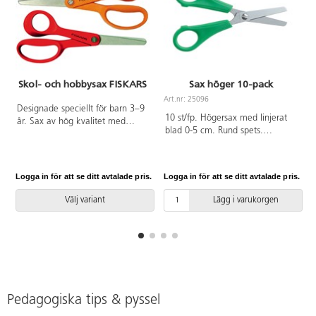
Skol- och hobbysax FISKARS
Sax höger 10-pack
Art.nr: 25096
A
Designade speciellt för barn 3–9
10 st/fp. Högersax med linjerat
år. Sax av hög kvalitet med
blad 0-5 cm. Rund spets.
avrundade bladspetsar. Rostfritt
Bladlängd 70 mm. Hel längd 130
stål. Totallängd 135 mm.
mm. Grönt handtag av PP. PVC-
Bladlängd 50 mm. Vikt 23 g.
fri.
Logga in för att se ditt avtalade pris.
Logga in för att se ditt avtalade pris.
L
Välj variant
Lägg i varukorgen
Pedagogiska tips & pyssel