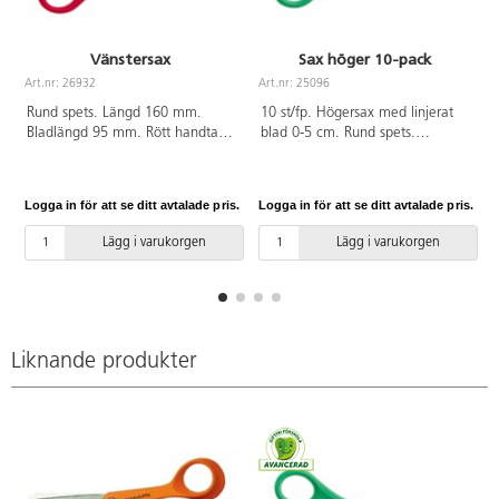
Vänstersax
Sax höger 10-pack
Art.nr: 26932
Art.nr: 25096
A
Rund spets. Längd 160 mm.
10 st/fp. Högersax med linjerat
Bladlängd 95 mm. Rött handtag
blad 0-5 cm. Rund spets.
av ABS.
Bladlängd 70 mm. Hel längd 130
mm. Grönt handtag av PP. PVC-
fri.
Logga in för att se ditt avtalade pris.
Logga in för att se ditt avtalade pris.
L
Lägg i varukorgen
Lägg i varukorgen
Liknande produkter