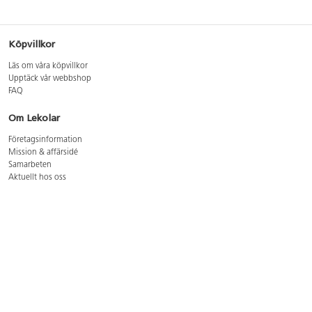
Köpvillkor
Läs om våra köpvillkor
Upptäck vår webbshop
FAQ
Om Lekolar
Företagsinformation
Mission & affärsidé
Samarbeten
Aktuellt hos oss
GDPR
Cookie Policy
Whistleblowing
Lediga jobb
Bruttoprislista lära, skapa, leka 2026-5
Bruttoprislista möbler 2026-3
Bruttoprislista lekplatsutrustning och utemiljö 2026-3
Kontakt