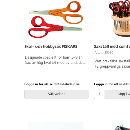
Skol- och hobbysax FISKARS
Saxställ med comf
Art.nr: 25050
Designade speciellt för barn 3–9 år.
Vårt praktiska saxställ
Sax av hög kvalitet med avrundade
12 greppvänliga saxar
bladspetsar. Rostfritt stål. Totallängd
härdat och rostfritt st
135 mm. Bladlängd 50 mm. Vikt
rakt. Längd 140 mm,
23 g.
80 mm. Trästället h
Logga in för att se ditt avtalade pris.
Logga in för att se ditt 
12 st saxhål som har
130 mm högt.
Välj variant
Lägg i 