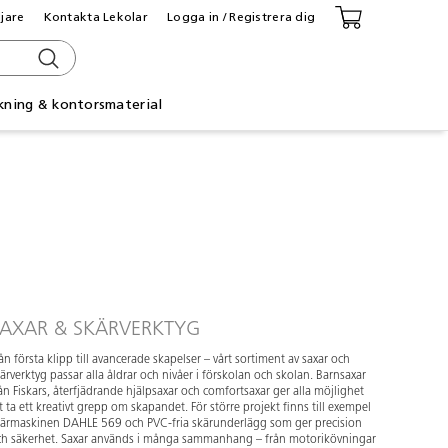
ljare
Kontakta Lekolar
Logga in / Registrera dig
kning & kontorsmaterial
SAXAR & SKÄRVERKTYG
ån första klipp till avancerade skapelser – vårt sortiment av saxar och
ärverktyg passar alla åldrar och nivåer i förskolan och skolan. Barnsaxar
ån Fiskars, återfjädrande hjälpsaxar och comfortsaxar ger alla möjlighet
t ta ett kreativt grepp om skapandet. För större projekt finns till exempel
kärmaskinen DAHLE 569 och PVC-fria skärunderlägg som ger precision
ch säkerhet. Saxar används i många sammanhang – från motorikövningar