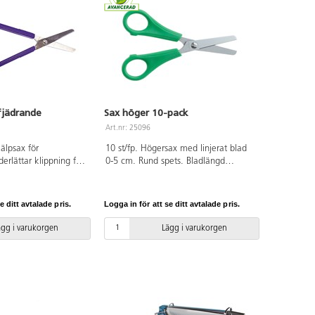
fjädrande
Sax höger 10-pack
Art.nr: 25096
älpsax för
10 st/fp. Högersax med linjerat blad
erlättar klippning för
0-5 cm. Rund spets. Bladlängd
ränsad motorik och
70 mm. Hel längd 130 mm. Grönt
räver mindre styrka.
handtag av PP. PVC-fri.
ngd 210 mm.
e ditt avtalade pris.
Logga in för att se ditt avtalade pris.
. Blått grepp av
ägg i varukorgen
Lägg i varukorgen