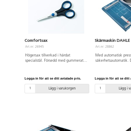
Comfortsax
Skärmaskin DAHLE
Art.nr: 26945
Art.nr: 28862
Högersax tillverkad i härdat
Med automatisk press
specialstål. Försedd med gummerat
säkerhetsautomatik. 
handtag för komfortabelt grepp.
pappersformaten visas
Längd: 140 mm. Bladlängd: 80 mm.
Skärlängd 360 mm. K
3,5 mm = ca 35 ark. 
Logga in för att se ditt avtalade pris.
Logga in för att se ditt 
440x265 mm. 2 års ga
Lägg i varukorgen
Lägg i 