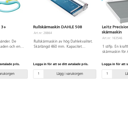
s 3+
Rullskärmaskin DAHLE 508
Leitz Precisi
skärmaskin
Art.nr: 28864
Art.nr: 163546
händer. De
Rullskärmaskin av hög Dahlekvalitet.
bladen och en
Skärlängd 460 mm. Kapacitet
1 st/fp. En kraf
 hjälper barnen
0,6 mm = ca 6 ark. Storlek:
skärmaskin för 
 i klippning. När
589x209 mm. 2 års garanti.
upp till 10 ark 
öppnas saxen
exakt med ett ska
avtalade pris.
Logga in för att se ditt avtalade pris.
Logga in för att s
je klipp. Spaken
stål. Den har E
 saxen öppnas
upp skärkanten s
varukorgen
Lägg i varukorgen
L
nlig sax. De
var du skär. En
aden skär enkelt
pappersklämma 
r trubbiga
plats. Arbetsyt
erhet. Handtagets
har tydliga mått
ats för att
vinkelguider. Bl
de höger- och
säkert skydd oc
17 cm. Passar
maskinen inte 