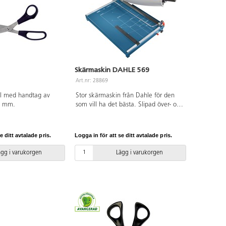
Skärmaskin DAHLE 569
Art.nr: 28869
stål med handtag av
Stor skärmaskin från Dahle för den
5 mm.
som vill ha det bästa. Slipad över- och
underkniv av högklassigt stål.
Maskinen kan låsas för obehöriga.
Låsbar manuell presskena.
e ditt avtalade pris.
Logga in för att se ditt avtalade pris.
Säkerhetsautomatik. Ställbar
vinkellinjal. Frontstopp för skärning av
ägg i varukorgen
Lägg i varukorgen
remsor. Gradering på basplattan i cm
och DIN-format. Skärkapacitet på
3,5 mm. Skärlängd på 700 mm. 2 års
garanti.