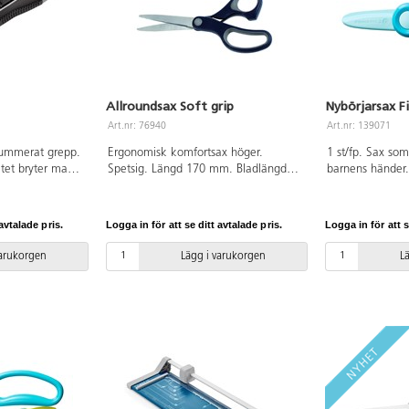
Allroundsax Soft grip
Nybörjarsax F
Art.nr: 76940
Art.nr: 139071
gummerat grepp.
Ergonomisk komfortsax höger.
1 st/fp. Sax so
litet bryter man
Spetsig. Längd 170 mm. Bladlängd
barnens händer.
 en ny, skarp
75 mm. Handtag av svart ABS med
blad och raka h
ad medföljer.
mjukt och bekvämt grepp av grå TPE.
den enkel att g
8 cm.
öppnar bladen ef
avtalade pris.
Logga in för att se ditt avtalade pris.
Logga in för att s
Bladen öppnas 
vinkel för att de
varukorgen
Lägg i varukorgen
L
använda saxen u
greppet. Passar
vänsterhänta. L
från 2 år.