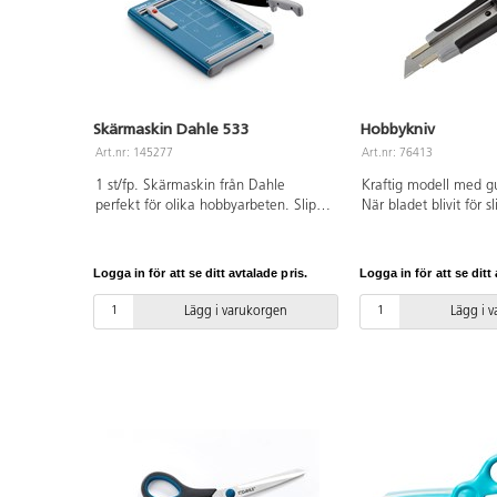
Skärmaskin Dahle 533
Hobbykniv
Art.nr: 145277
Art.nr: 76413
1 st/fp. Skärmaskin från Dahle
Kraftig modell med 
perfekt för olika hobbyarbeten. Slipad
När bladet blivit för s
över- och underkniv av högklassigt
lätt av en bit och får
stål. Skärmaskinen står på halkfria
egg. Två extra skärbl
gummifötter för att den ska stå
Knivbladets bredd: 1,
Logga in för att se ditt avtalade pris.
Logga in för att se ditt 
stadigt. Integrerat fingerskydd för att
kunna hålla föremålet som skärs. På
Lägg i varukorgen
Lägg i 
skärmaskinen finns två skalor med
mm-skala för exakt 90°-skärning.
Medföljer ett justerbart stöd för att
snabbt hitta rätt format. Detta kan
användas på båda skalorna.
Gradering på basplattan i cm och
DIN-format. Skärlängd 340 mm.
Skärkapacitet 1,5 mm.