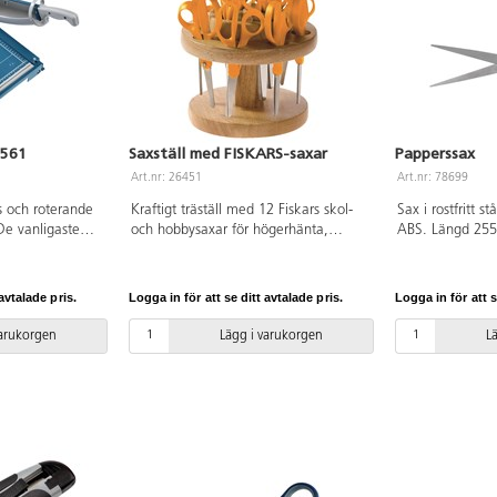
 561
Saxställ med FISKARS-saxar
Papperssax
Art.nr: 26451
Art.nr: 78699
 och roterande
Kraftigt träställ med 12 Fiskars skol-
Sax i rostfritt 
De vanligaste
och hobbysaxar för högerhänta,
ABS. Längd 25
 på basplattan.
135 mm, av hög kvalitet.
apacitet
Storlek:
avtalade pris.
Logga in för att se ditt avtalade pris.
Logga in för att s
ranti.
varukorgen
Lägg i varukorgen
L