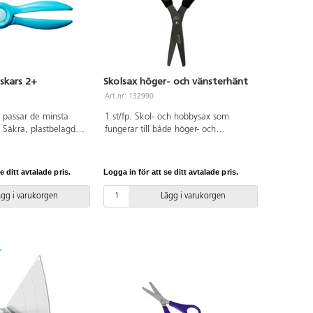
iskars 2+
Skolsax höger- och vänsterhänt
Art.nr: 132990
m passar de minsta
1 st/fp. Skol- och hobbysax som
 Säkra, plastbelagda
fungerar till både höger- och
andtag utan öglor gör
vänsterhänta. Ergonomiskt handtag
reppa. En fjäder
av PP. Avrundade bladspetsar av
ter varje klipp.
rostfritt stål. Längd: 13 cm.
e ditt avtalade pris.
Logga in för att se ditt avtalade pris.
också med minimal
t ska gå lätt att
ägg i varukorgen
Lägg i varukorgen
tan att tappa
 både höger- och
ängd 12 cm. För barn