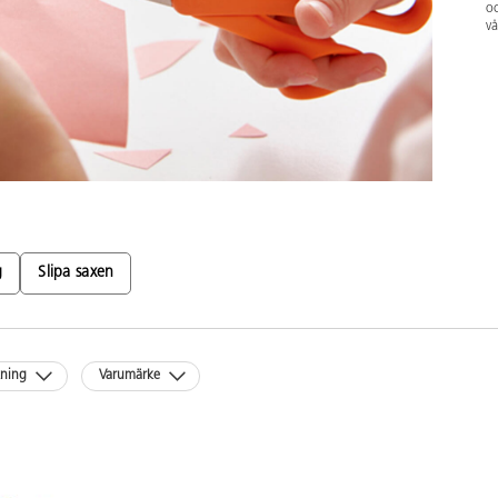
oc
vå
g
Slipa saxen
kning
Varumärke