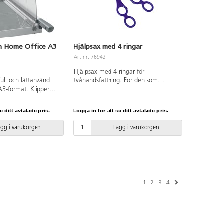
on Home Office A3
Hjälpsax med 4 ringar
Art.nr: 76942
Hjälpsax med 4 ringar för
tfull och lättanvänd
tvåhandsfattning. För den som
A3-format. Klipper
behöver extra hjälp med motoriken.
(80 g/m²) snabbt och
Rund spets. Total längd 170 mm.
rpt blad i rostfritt
Handtag 100 mm, bladlängd 70 mm.
e ditt avtalade pris.
Logga in för att se ditt avtalade pris.
dgeGlow-ljus som lyser
Tjocklek saxblad 3 mm. Blått handtag
å att du ser tydligt
av ABS.
ägg i varukorgen
Lägg i varukorgen
 manuell
håller papperet på
an är laminerad och
, rutnät och
adet skyddas av ett
h kan låsas när
1
2
3
4
används.