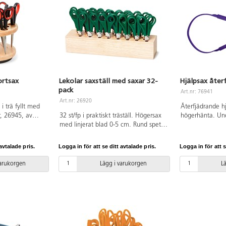
ortsax
Lekolar saxställ med saxar 32-
Hjälpsax åter
pack
Art.nr: 76941
Art.nr: 26920
 i trä fyllt med
Återfjädrande hj
, 26945, av
32 st/fp i praktiskt träställ. Högersax
högerhänta. Und
ål. Saxgreppet är
med linjerat blad 0-5 cm. Rund spets.
fingrar med beg
 bladlängd
Längd 130 mm. Bladlängd 70 mm.
rörlighet samt k
ar ø 160 mm med
Grönt handtag av ABS.
Rund spets. Lä
avtalade pris.
Logga in för att se ditt avtalade pris.
Logga in för att s
 ø 22 mm, och är
Bladlängd 75 mm
ABS.
varukorgen
Lägg i varukorgen
L