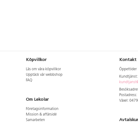
Köpvillkor
Kontakt
Läs om våra köpvillkor
Öppettider 
Upptäck vår webbshop
Kundtjänst
FAQ
kundtjanst@
Besöksadres
Postadress:
Om Lekolar
Växel: 047
Företagsinformation
Mission & affärsidé
Avtalsku
Samarbeten
Aktuellt hos oss
Logga in för
GDPR
Cookie Policy