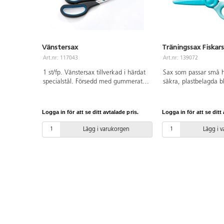
Vänstersax
Träningssax Fiskar
Art.nr: 117043
Art.nr: 139072
1 st/fp. Vänstersax tillverkad i härdat
Sax som passar små 
specialstål. Försedd med gummerat
säkra, plastbelagda 
handtag för komfortabelt grepp.
särskild träningsspak
Längd 20 cm. Handtag av PP.
att lära sig grunderna
spaken är nedtryckt 
Logga in för att se ditt avtalade pris.
Logga in för att se ditt 
automatiskt efter var
kan fällas upp så att
Lägg i varukorgen
Lägg i 
och stängs som en va
plastbelagda metallbl
genom papper och ha
spetsar för extra säk
breda öglor har utform
passa yngre barn. Bå
vänsterhänta. Längd 
från 3 år.