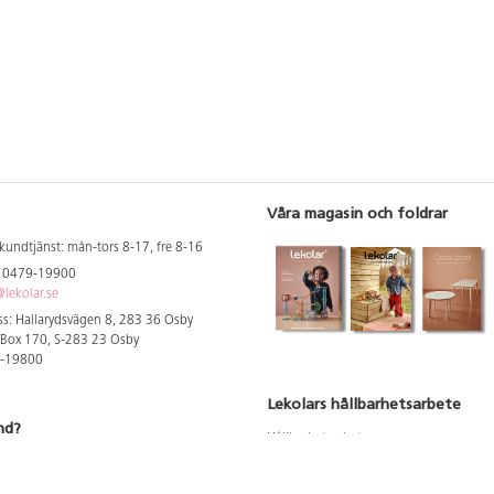
Våra magasin och foldrar
kundtjänst: mån-tors 8-17, fre 8-16
: 0479-19900
lekolar.se
s: Hallarydsvägen 8, 283 36 Osby
 Box 170, S-283 23 Osby
9-19800
Lekolars hållbarhetsarbete
nd?
Hållbarhetsarbete
Hållbarhetsredovisning 2023
 att se dina rabatterade priser
Produktsäkerhet & kvalitet