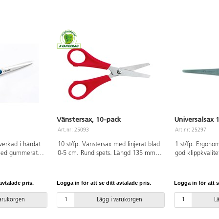
Vänstersax, 10-pack
Universalsax 
Art.nr: 25093
Art.nr: 25297
lverkad i härdat
10 st/fp. Vänstersax med linjerat blad
1 st/fp. Ergono
 med gummerat
0-5 cm. Rund spets. Längd 135 mm.
god klippkvalite
belt grepp.
Bladlängd 70 mm. Rött handtag av
som passar båd
g av PP.
ABS.
vänsterhänta. 
Tillverkad i rost
avtalade pris.
Logga in för att se ditt avtalade pris.
Logga in för att s
PP.
varukorgen
Lägg i varukorgen
L