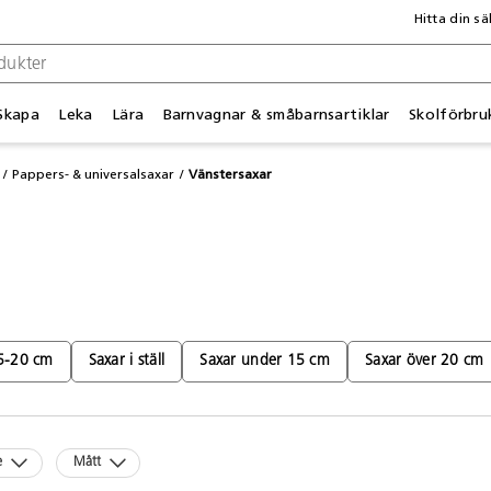
Hitta din sä
Skapa
Leka
Lära
Barnvagnar & småbarnsartiklar
Skolförbru
Pappers- & universalsaxar
Vänstersaxar
5-20 cm
Saxar i ställ
Saxar under 15 cm
Saxar över 20 cm
e
Mått