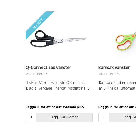
Q-Connect sax vänster
Barnsax vänster
Art.nr: 169246
Art.nr: 141129
1 st/fp. Vänstersax från Q-Connect.
Barnsax med ergonom
Blad tillverkade i härdat rostfritt stål.
mjuk insida, utformat
Ergonomiskt svart handtag av 15 %
skön användning. För
återvunnen PP. Längd 21 cm. Mått på
Saxens längd 13 cm. 
blad (upp till skruv): 9 cm.
Blad av rostfritt speci
Logga in för att se ditt avtalade pris.
Logga in för att se ditt 
Lägg i varukorgen
Lägg i 