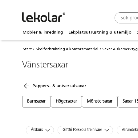
Möbler & inredning
Lekplatsutrustning & utemiljö
Start
Skolförbrukning & kontorsmaterial
Saxar & skärverktyg
Vänstersaxar
Pappers- & universalsaxar
Barnsaxar
Högersaxar
Mönstersaxar
Saxar 1
Årskurs
Giftfri Förskola tre nivåer
Varumärk