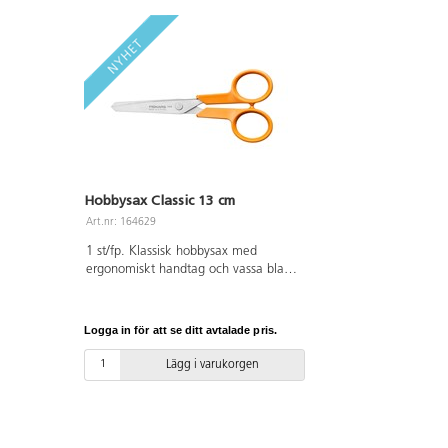
Hobbysax Classic 13 cm
Art.nr: 164629
1 st/fp. Klassisk hobbysax med
ergonomiskt handtag och vassa blad i
rostfritt stål. Perfekt för pyssel,
sömnad och kontorsbruk. Anpassad
för både höger- och vänsterhänta.
Logga in för att se ditt avtalade pris.
Längd 130 mm. Bladlängd 57 mm.
Tillverkad i rostfritt stål och PBT. Tål
Lägg i varukorgen
maskindisk.