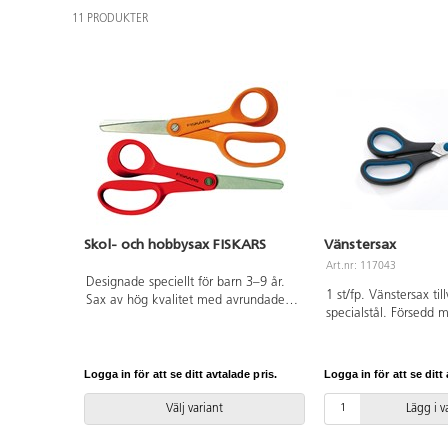
11 PRODUKTER
Skol- och hobbysax FISKARS
Vänstersax
Art.nr: 117043
Designade speciellt för barn 3–9 år.
1 st/fp. Vänstersax til
Sax av hög kvalitet med avrundade
specialstål. Försedd
bladspetsar. Rostfritt stål. Totallängd
handtag för komforta
135 mm. Bladlängd 50 mm. Vikt
Längd 20 cm. Handta
23 g.
Logga in för att se ditt avtalade pris.
Logga in för att se ditt 
Välj variant
Lägg i 