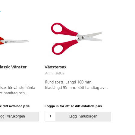
lassic Vänster
Vänstersax
Art.nr: 26932
Rund spets. Längd 160 mm.
alsax för vänsterhänta
Bladlängd 95 mm. Rött handtag av
t handtag och
ABS.
ärdat rostfritt stål.
 Bladlängd 102 mm.
e ditt avtalade pris.
Logga in för att se ditt avtalade pris.
ritt stål och PBT. Tål
ägg i varukorgen
Lägg i varukorgen