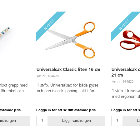
Universalsax Classic liten 16 cm
Universalsax c
21 cm
Art.nr: 164620
Art.nr: 164622
iskt grepp med
1 st/fp. Universalsax för både pyssel
 för enkel och
och precisionsklippning i allt från
1 st/fp. Univers
 vänsterhänta.
silkespapper till hobbykartong.
med ergonomisk
Bladlängd 6 cm.
Universalfattning som passar både
precisionsblad i h
alhärdat stål.
höger- och vänsterhänta. Längd
Längd 210 mm.
avtalade pris.
Logga in för att se ditt avtalade pris.
Logga in för att s
160 mm. Bladlängd 81 mm.
Tillverkad i rostf
Tillverkad i rostfritt stål och PBT.
maskindisk.
varukorgen
Lägg i varukorgen
L
Rengörs med fuktig trasa, tål
maskindisk.