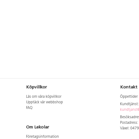
Köpvillkor
Kontakt
Läs om våra köpvillkor
Öppettider 
Upptäck vår webbshop
Kundtjänst
FAQ
kundtjanst@
Besöksadres
Postadress:
Om Lekolar
Växel: 047
Företagsinformation