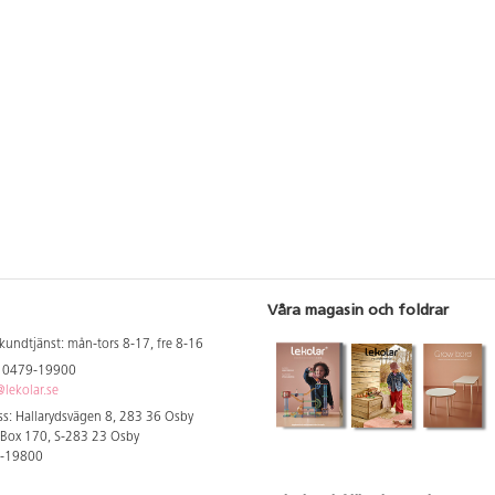
Våra magasin och foldrar
kundtjänst: mån-tors 8-17, fre 8-16
: 0479-19900
lekolar.se
s: Hallarydsvägen 8, 283 36 Osby
 Box 170, S-283 23 Osby
9-19800