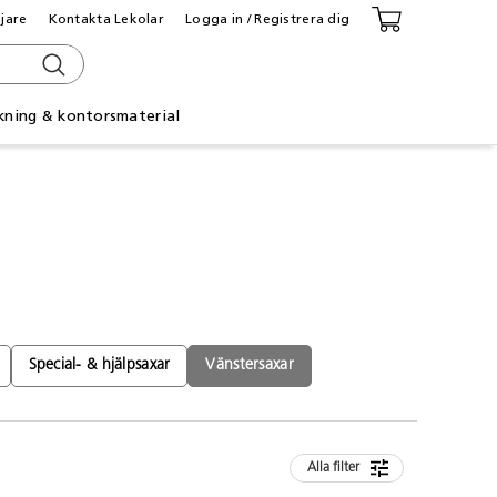
ljare
Kontakta Lekolar
Logga in / Registrera dig
kning & kontorsmaterial
Special- & hjälpsaxar
Vänstersaxar
Alla filter