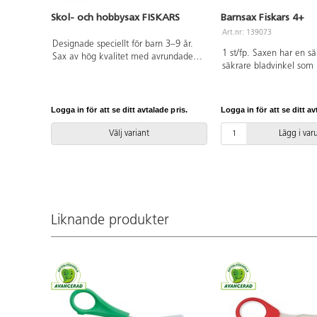
Skol- och hobbysax FISKARS
Barnsax Fiskars 4+
Art.nr: 139073
Designade speciellt för barn 3–9 år.
1 st/fp. Saxen har en s
Sax av hög kvalitet med avrundade
säkrare bladvinkel som l
bladspetsar. Rostfritt stål. Totallängd
genom papper och andr
135 mm. Bladlängd 50 mm. Vikt 23
lite större fingerögla o
g.
tumögla ger ett naturli
Logga in för att se ditt avtalade pris.
Logga in för att se ditt av
grepp för barnens fingr
cm. Handtag av PP, blade
Välj variant
Lägg i va
stål. Passar barn från 6 
Liknande produkter