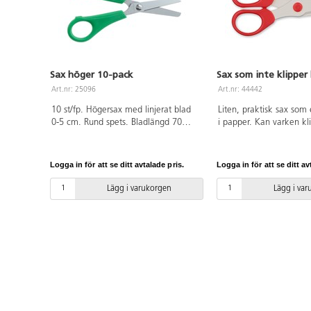
Sax höger 10-pack
Sax som inte klipper
Art.nr: 25096
Art.nr: 44442
10 st/fp. Högersax med linjerat blad
Liten, praktisk sax som 
0-5 cm. Rund spets. Bladlängd 70
i papper. Kan varken kli
mm. Hel längd 130 mm. Grönt
fingrar eller kläder. Lä
handtag av PP. PVC-fri.
Bladlängd 5,5 cm. CE-m
Ålder 2–6 år.
Logga in för att se ditt avtalade pris.
Logga in för att se ditt av
Lägg i varukorgen
Lägg i va