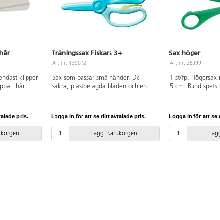
 hår
Träningssax Fiskars 3+
Sax höger
Art.nr: 139072
Art.nr: 25099
endast klipper
Sax som passar små händer. De
1 st/fp. Högersax 
ppa i hår,
säkra, plastbelagda bladen och en
5 cm. Rund spets
ngd 12,5 cm.
särskild träningsspak hjälper barnen
Hel längd 130 mm
ärkt. PVC-fri.
att lära sig grunderna i klippning. När
PP. PVC-fri.
spaken är nedtryckt öppnas saxen
talade pris.
Logga in för att se ditt avtalade pris.
Logga in för att se d
automatiskt efter varje klipp. Spaken
kan fällas upp så att saxen öppnas
rukorgen
Lägg i varukorgen
Lägg
och stängs som en vanlig sax. De
plastbelagda metallbladen skär enkelt
genom papper och har trubbiga
spetsar för extra säkerhet. Handtagets
breda öglor har utformats för att
passa yngre barn. Både höger- och
vänsterhänta. Längd 17 cm. Passar
från 3 år.