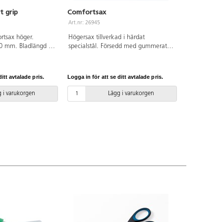
t grip
Comfortsax
Art.nr: 26945
rtsax höger.
Högersax tillverkad i härdat
70 mm. Bladlängd 75
specialstål. Försedd med gummerat
svart ABS med
handtag för komfortabelt grepp.
t grepp av grå TPE.
Längd: 140 mm. Bladlängd: 80 mm.
itt avtalade pris.
Logga in för att se ditt avtalade pris.
 i varukorgen
Lägg i varukorgen