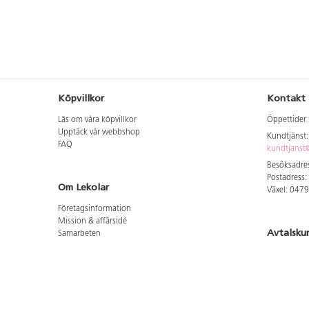
Köpvillkor
Kontakt
Läs om våra köpvillkor
Öppettider 
Upptäck vår webbshop
Kundtjänst
FAQ
kundtjanst@
Besöksadres
Postadress:
Om Lekolar
Växel: 047
Företagsinformation
Mission & affärsidé
Avtalsku
Samarbeten
Aktuellt hos oss
Logga in för
GDPR
Cookie Policy
Whistleblowing
Hitta vår
Lediga jobb
Bruttoprislista lära, skapa, leka 2026-5