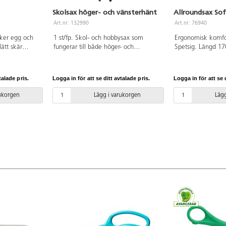
Skolsax höger- och vänsterhänt
Allroundsax Sof
Art.nr: 132990
Art.nr: 76940
äker egg och
1 st/fp. Skol- och hobbysax som
Ergonomisk komfo
ätt skär
fungerar till både höger- och
Spetsig. Längd 1
a material. En
vänsterhänta. Ergonomiskt handtag
mm. Handtag av 
ch ergonomisk
av PP. Avrundade bladspetsar av
mjukt och bekväm
gt och bekvämt
rostfritt stål. Längd: 13 cm.
talade pris.
Logga in för att se ditt avtalade pris.
Logga in för att se d
ar. Längd 13
n av rostfritt
rukorgen
Lägg i varukorgen
Lägg
år.