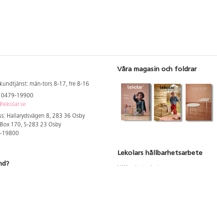
Våra magasin och foldrar
kundtjänst: mån-tors 8-17, fre 8-16
: 0479-19900
lekolar.se
s: Hallarydsvägen 8, 283 36 Osby
 Box 170, S-283 23 Osby
9-19800
Lekolars hållbarhetsarbete
nd?
Hållbarhetsarbete
Hållbarhetsredovisning 2023
 att se dina rabatterade priser
Produktsäkerhet & kvalitet
Giftfri Förskola
a säljare och utbildare