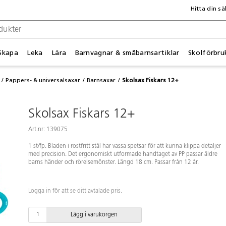
Hitta din sä
Skapa
Leka
Lära
Barnvagnar & småbarnsartiklar
Skolförbru
Pappers- & universalsaxar
Barnsaxar
Skolsax Fiskars 12+
Skolsax Fiskars 12+
Art.nr: 139075
1 st/fp. Bladen i rostfritt stål har vassa spetsar för att kunna klippa detaljer
med precision. Det ergonomiskt utformade handtaget av PP passar äldre
barns händer och rörelsemönster. Längd 18 cm. Passar från 12 år.
Logga in för att se ditt avtalade pris.
Lägg i varukorgen