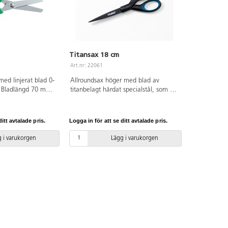
Titansax 18 cm
Art.nr: 22061
med linjerat blad 0-
Allroundsax höger med blad av
. Bladlängd 70 mm.
titanbelagt härdat specialstål, som ger
. Grönt handtag av
lång livslängd och god skärpa. Rostar
ej. Kan slipas med 76948/saxslip.
Handtag av tålig PP med mjuk
itt avtalade pris.
Logga in för att se ditt avtalade pris.
gummerad insida för skönt grepp. Hel
längd 18 cm. Bladlängd 8,2 cm.
 i varukorgen
Lägg i varukorgen