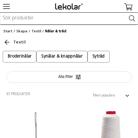
Möbler & inredning
Start
Skapa
Textil
Nålar & tråd
Lekplatsutrustning & utemiljö
Textil
Skapa
Leka
Lära
Broderinålar
Synålar & knappnålar
Sytråd
Barnvagnar & småbarnsartiklar
Skolförbrukning & kontorsmaterial
Alla filter
Logga in / Registrera dig
67 PRODUKTER
Mest populära
Hitta din säljare
Kontakta Lekolar