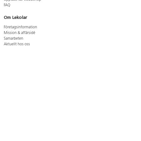
FAQ
Om Lekolar
Företagsinformation
Mission & affärsidé
Samarbeten
Aktuellt hos oss
GDPR
Cookie Policy
Whistleblowing
Lediga jobb
Bruttoprislista lära, skapa, leka 2026-5
Bruttoprislista möbler 2026-3
Bruttoprislista lekplatsutrustning och utemiljö 2026-3
Kontakt
Öppettider kundtjänst: mån-tors 8-17, fre 8-16
Kundtjänst: 0479-19900
kundtjanst@lekolar.se
Besöksadress: Hallarydsvägen 8, 283 36 Osby
Postadress: Box 170, S-283 23 Osby
Växel: 0479-19800