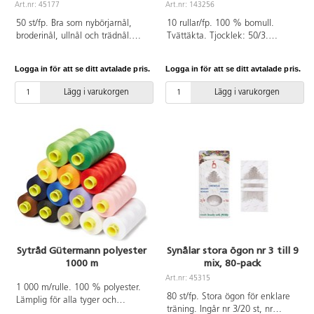
Art.nr: 45177
Art.nr: 143256
50 st/fp. Bra som nybörjarnål,
10 rullar/fp. 100 % bomull.
broderinål, ullnål och trädnål.
Tvättäkta. Tjocklek: 50/3.
Perfekta nålen för
Förpackning med 10 olika färger:
nickelallergiker. Mått: L7 cm,
orange, lila, blå, marinblå,
Logga in för att se ditt avtalade pris.
Logga in för att se ditt avtalade pris.
öga 1,5 mm.
mintgrön, turkos, ljusgrön,
mörkgrön, brun och bordeaux.
Lägg i varukorgen
Lägg i varukorgen
Sytråd Gütermann polyester
Synålar stora ögon nr 3 till 9
1000 m
mix, 80-pack
Art.nr: 45315
1 000 m/rulle. 100 % polyester.
80 st/fp. Stora ögon för enklare
Lämplig för alla tyger och
träning. Ingår nr 3/20 st, nr
sömmar. Oeko-Texcertifierad.