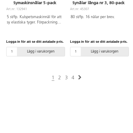
Symaskinsnålar 5-pack
Synålar långa nr 3, 80-pack
Art.nr: 132941
Art.nr: 45307
5 st/fp. Kulspetsmaskinnål för att
80 st/fp. 16 nålar per brev.
sy elastiska tyger. Förpackningen
innehåller 5 nålar, 5 punkter.
Logga in för att se ditt avtalade pris.
Logga in för att se ditt avtalade pris.
Lägg i varukorgen
Lägg i varukorgen
1
2
3
4