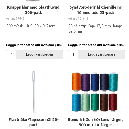
Knappnålar med plasthuvud,
Synål/broderinål Chenille nr
300-pack
16 med udd 25-pack
Art.nr: 77642
Art.nr: 151641
300 st/ask. Nr 9. 30 x 0,6 mm.
25 nålar/fp. Öga 12,5 mm, längd
52,5 mm.
Logga in för att se ditt avtalade pris.
Logga in för att se ditt avtalade pris.
Lägg i varukorgen
Lägg i varukorgen
Plastnålar/Tapisserinål 50-
Bomullstråd i höstens färger,
pack
500 m x 10 färger