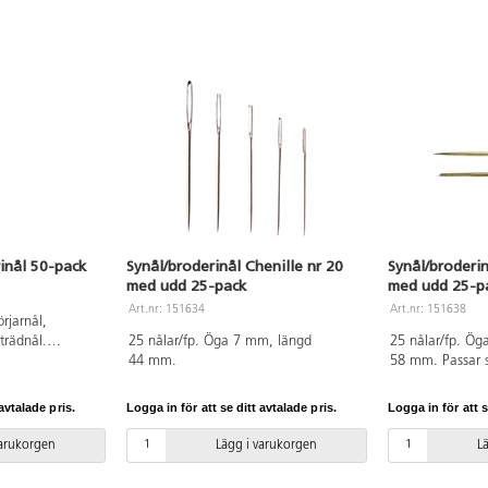
rinål 50-pack
Synål/broderinål Chenille nr 20
Synål/broderin
med udd 25-pack
med udd 25-p
Art.nr: 151634
Art.nr: 151638
rjarnål,
 trädnål.
25 nålar/fp. Öga 7 mm, längd
25 nålar/fp. Ög
kelallergiker.
44 mm.
58 mm. Passar 
5 mm.
avtalade pris.
Logga in för att se ditt avtalade pris.
Logga in för att s
varukorgen
Lägg i varukorgen
L