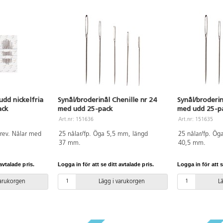
udd nickelfria
Synål/broderinål Chenille nr 24
Synål/broderin
ack
med udd 25-pack
med udd 25-p
Art.nr: 151636
Art.nr: 151635
brev. Nålar med
25 nålar/fp. Öga 5,5 mm, längd
25 nålar/fp. Ög
37 mm.
40,5 mm.
avtalade pris.
Logga in för att se ditt avtalade pris.
Logga in för att s
varukorgen
Lägg i varukorgen
L