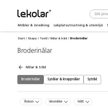
Möbler & inredning
Lekplatsutrustning & utemiljö
Start
Skapa
Textil
Nålar & tråd
Broderinålar
Broderinålar
Nålar & tråd
Broderinålar
Synålar & knappnålar
Sytråd
Årskurs
Varumärke
Mått