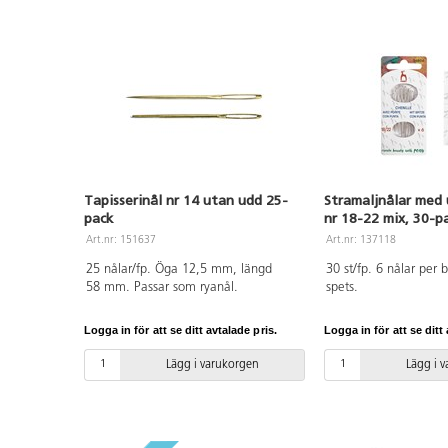
Tapisserinål nr 14 utan udd 25-
Stramaljnålar med 
pack
nr 18-22 mix, 30-p
Art.nr: 151637
Art.nr: 137118
25 nålar/fp. Öga 12,5 mm, längd
30 st/fp. 6 nålar per 
58 mm. Passar som ryanål.
spets.
Logga in för att se ditt avtalade pris.
Logga in för att se ditt 
Lägg i varukorgen
Lägg i 