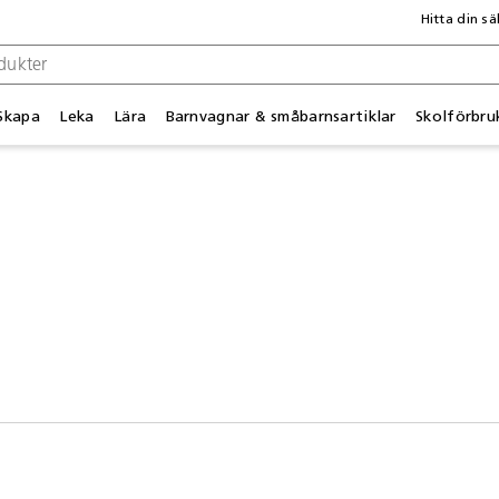
Hitta din sä
Skapa
Leka
Lära
Barnvagnar & småbarnsartiklar
Skolförbru