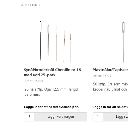
20 PRODUKTER
Synål/broderinål Chenille nr 16
Plastnålar/Tapisse
med udd 25-pack
Art.nr: 45177
Art.nr: 151641
50 st/fp. Bra som nybö
25 nålar/fp. Öga 12,5 mm, längd
broderinål, ullnål och
52,5 mm.
Perfekta nålen för nic
Mått: L7 cm, öga 1,
Logga in för att se ditt avtalade pris.
Logga in för att se ditt 
Lägg i varukorgen
Lägg i 