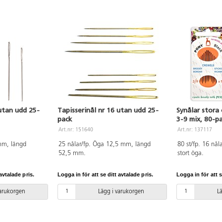
 utan udd 25-
Tapisserinål nr 16 utan udd 25-
Synålar stora 
pack
3-9 mix, 80-p
Art.nr: 151640
Art.nr: 137117
mm, längd
25 nålar/fp. Öga 12,5 mm, längd
80 st/fp. 16 nål
52,5 mm.
stort öga.
avtalade pris.
Logga in för att se ditt avtalade pris.
Logga in för att s
varukorgen
Lägg i varukorgen
L