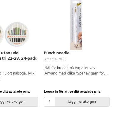
r utan udd
Punch needle
 strl 22-28, 24-pack
Art.nr: 167896
Nål för broderi på tyg eller väv.
d kulört nålsöga. Mix
Använd med olika typer av garn för
r.
att skapa spännande texturer.
e ditt avtalade pris.
Logga in för att se ditt avtalade pris.
ägg i varukorgen
Lägg i varukorgen