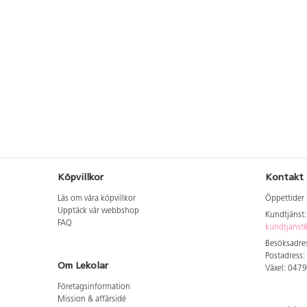
Köpvillkor
Kontakt
Läs om våra köpvillkor
Öppettider 
Upptäck vår webbshop
Kundtjänst
FAQ
kundtjanst@
Besöksadres
Postadress:
Om Lekolar
Växel: 047
Företagsinformation
Mission & affärsidé