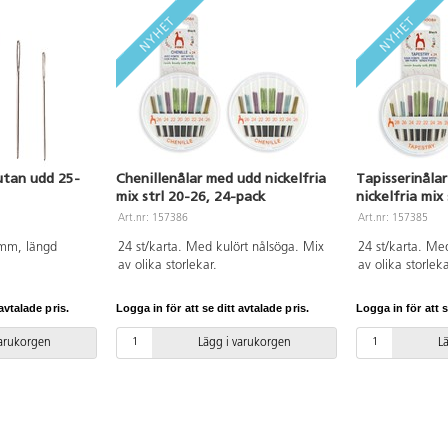
 utan udd 25-
Chenillenålar med udd nickelfria
Tapisserinåla
mix strl 20-26, 24-pack
nickelfria mix
Art.nr: 157386
Art.nr: 157385
 mm, längd
24 st/karta. Med kulört nålsöga. Mix
24 st/karta. Me
av olika storlekar.
av olika storleka
avtalade pris.
Logga in för att se ditt avtalade pris.
Logga in för att s
varukorgen
Lägg i varukorgen
L