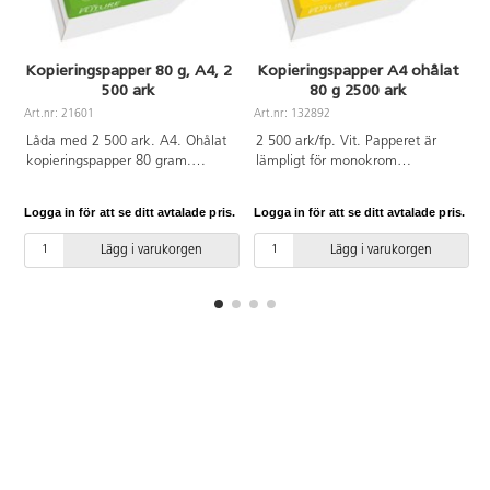
Kopieringspapper 80 g, A4, 2
Kopieringspapper A4 ohålat
500 ark
80 g 2500 ark
Art.nr: 21601
Art.nr: 132892
A
Låda med 2 500 ark. A4. Ohålat
2 500 ark/fp. Vit. Papperet är
kopieringspapper 80 gram.
lämpligt för monokrom
Utvecklat för enkel och felfri
laserutskrift, monokrom
kopiering och utskrift i stor och
bläckstråleutskrift och
Logga in för att se ditt avtalade pris.
Logga in för att se ditt avtalade pris.
L
liten skala. Miljömärkt med EU-
dubbelsidig kopiering. 210x297
blomman och FSC-certifierat.
mm.
Lägg i varukorgen
Lägg i varukorgen
Åldersbeständigt enligt ISO-
standard 9706.