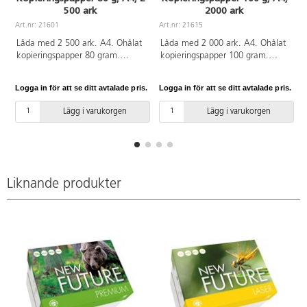
500 ark
2000 ark
Art.nr: 21601
Art.nr: 21615
A
Låda med 2 500 ark. A4. Ohålat
Låda med 2 000 ark. A4. Ohålat
kopieringspapper 80 gram.
kopieringspapper 100 gram.
Utvecklat för enkel och felfri
Praktiskt handtag på ovansidan
kopiering och utskrift i stor och
gör lådan enkel att hantera.
Logga in för att se ditt avtalade pris.
Logga in för att se ditt avtalade pris.
L
liten skala. Miljömärkt med EU-
Utvecklat för enkel och felfri
blomman och FSC-certifierat.
kopiering och utskrift i stor och
Lägg i varukorgen
Lägg i varukorgen
Åldersbeständigt enligt ISO-
liten skala. Miljömärkt med EU-
standard 9706.
blomman och FSC-certifierat.
Åldersbeständigt enligt ISO-
standard 9706. Svanen
licensnr:30440044
Liknande produkter