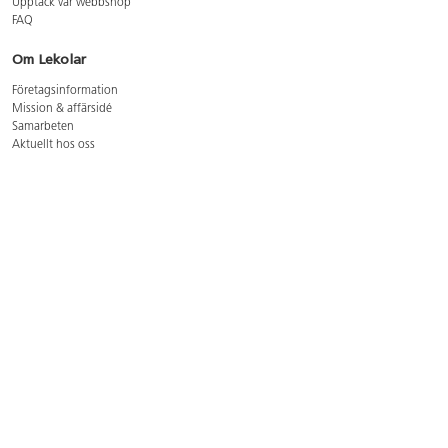
Upptäck vår webbshop
FAQ
Om Lekolar
Företagsinformation
Mission & affärsidé
Samarbeten
Aktuellt hos oss
GDPR
Cookie Policy
Whistleblowing
Lediga jobb
Bruttoprislista lära, skapa, leka 2026-5
Bruttoprislista möbler 2026-3
Bruttoprislista lekplatsutrustning och utemiljö 2026-3
Kontakt
Öppettider kundtjänst: mån-tors 8-17, fre 8-16
Kundtjänst: 0479-19900
kundtjanst@lekolar.se
Besöksadress: Hallarydsvägen 8, 283 36 Osby
Postadress: Box 170, S-283 23 Osby
Växel: 0479-19800