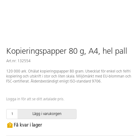
Kopieringspapper 80 g, A4, hel pall
Art.nr: 132554
120 000 ark. Ohålat kopieringspapper 80 gram. Utvecklat för enkel och felfri
kopiering och utskrift i stor och liten skala. Miljömärkt med EU-blomman och
FSC-certifierat. Åldersbeständigt enligt ISO-standard 9706.
Logga in för att se ditt avtalade pris.
Lägg i varukorgen
Få kvar i lager