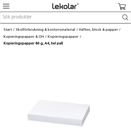
Möbler & inredning
Start
Skolförbrukning & kontorsmaterial
Häften, block & papper
Lekplatsutrustning & utemiljö
Kopieringspapper & OH
Kopieringspapper
Skapa
Kopieringspapper 80 g, A4, hel pall
Leka
Lära
Barnvagnar & småbarnsartiklar
Skolförbrukning & kontorsmaterial
Logga in / Registrera dig
Hitta din säljare
Kontakta Lekolar