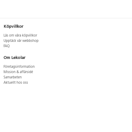
Köpvillkor
Läs om våra köpvillkor
Upptäck vår webbshop
FAQ
Om Lekolar
Företagsinformation
Mission & affärsidé
Samarbeten
Aktuellt hos oss
GDPR
Cookie Policy
Whistleblowing
Lediga jobb
Bruttoprislista lära, skapa, leka 2026-5
Bruttoprislista möbler 2026-3
Bruttoprislista lekplatsutrustning och utemiljö 2026-3
Kontakt