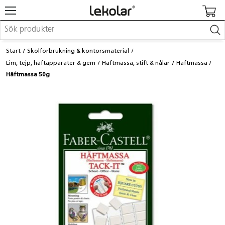
Möbler & inredning
Start
Skolförbrukning & kontorsmaterial
Lekplatsutrustning & utemiljö
Lim, tejp, häftapparater & gem
Häftmassa, stift & nålar
Häftmassa
Skapa
Häftmassa 50g
Leka
Lära
Barnvagnar & småbarnsartiklar
Skolförbrukning & kontorsmaterial
Logga in / Registrera dig
Hitta din säljare
Kontakta Lekolar