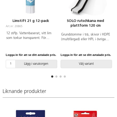
Limstift 21 g 12-pack
SOLO rutschkana med
plattform 120 cm
Art.nr: 20865
A
12 st/fp. Vattenbaserat, vitt lim
Grundstomme i trä, skivor i HDPE
som torkar transparent. För
(multifärgad) eller HPL i övriga
papper, kartong, kort, foto m.m.
färger. Vid installation ska alltid
Med skruvkork.
den medföljande manualen
användas. Den senaste versionen
Logga in för att se ditt avtalade pris.
Logga in för att se ditt avtalade pris.
L
finns att tillgå på begäran.
Leverantörens artikelnummer
Lägg i varukorgen
Välj variant
SOLO WD1442 Inkluderar
markförankring K1.
Liknande produkter