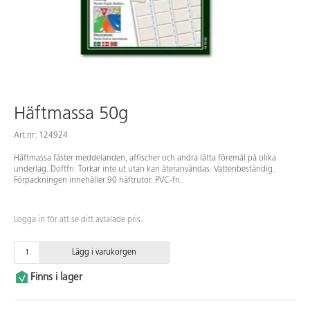
Häftmassa 50g
Art.nr: 124924
Häftmassa fäster meddelanden, affischer och andra lätta föremål på olika
underlag. Doftfri. Torkar inte ut utan kan återanvändas. Vattenbeständig.
Förpackningen innehåller 90 häftrutor. PVC-fri.
Logga in för att se ditt avtalade pris.
Lägg i varukorgen
Finns i lager