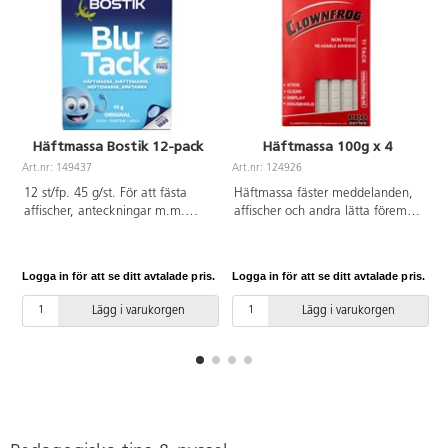
Häftmassa Bostik 12-pack
Häftmassa 100g x 4
Art.nr: 149437
Art.nr: 124926
A
12 st/fp. 45 g/st. För att fästa
Häftmassa fäster meddelanden,
affischer, anteckningar m.m.
affischer och andra lätta föremål
Vattenresistent, torkar ej och kan
på olika underlag. Doftfri. Torkar
användas om och om igen.
inte ut utan kan återanvändas.
Innehåller inte PVC.
Logga in för att se ditt avtalade pris.
Logga in för att se ditt avtalade pris.
L
Vattenbeständig.
Lägg i varukorgen
Lägg i varukorgen