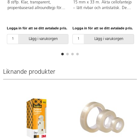
8 st/fp. Klar, transparent,
15 mm x 33 m. Äkta cellofantejp
propenbaserad allroundtejp för
– lätt rivbar och antistatisk. Den
kontor och förpackning. Kärnans
klassiska kartongtejpen, som är
innermått: 2,54 cm.
bra för bl.a. förslutning och
inslagning av paket. Tjocklek
Logga in för att se ditt avtalade pris.
Logga in för att se ditt avtalade pris.
L
0,05 mm.
Lägg i varukorgen
Lägg i varukorgen
Liknande produkter