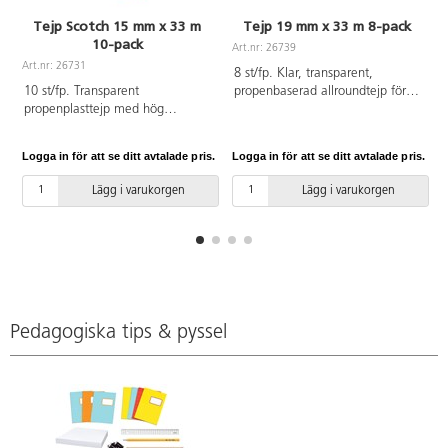
Tejp Scotch 15 mm x 33 m
Tejp 19 mm x 33 m 8-pack
10-pack
Art.nr: 26739
A
Art.nr: 26731
8 st/fp. Klar, transparent,
10 st/fp. Transparent
propenbaserad allroundtejp för
propenplasttejp med hög
kontor och förpackning. Kärnans
häftförmåga. Funkar på de flesta
innermått: 2,54 cm.
ytor.
Logga in för att se ditt avtalade pris.
Logga in för att se ditt avtalade pris.
L
Lägg i varukorgen
Lägg i varukorgen
Pedagogiska tips & pyssel