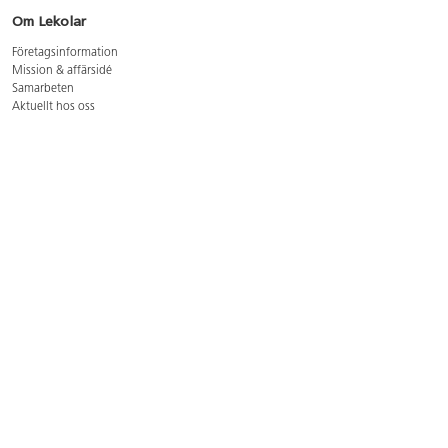
Om Lekolar
Företagsinformation
Mission & affärsidé
Samarbeten
Aktuellt hos oss
GDPR
Cookie Policy
Whistleblowing
Lediga jobb
Bruttoprislista lära, skapa, leka 2026-5
Bruttoprislista möbler 2026-3
Bruttoprislista lekplatsutrustning och utemiljö 2026-3
Kontakt
Öppettider kundtjänst: mån-tors 8-17, fre 8-16
Kundtjänst: 0479-19900
kundtjanst@lekolar.se
Besöksadress: Hallarydsvägen 8, 283 36 Osby
Postadress: Box 170, S-283 23 Osby
Växel: 0479-19800
Avtalskund?