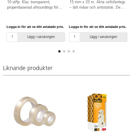
10 st/fp. Klar, transparent,
15 mm x 33 m. Äkta cellofantejp
propenbaserad allroundtejp för
– lätt rivbar och antistatisk. Den
kontor och förpackning. Kärnans
klassiska kartongtejpen, som är
innermått: 2,54 cm.
bra för bl.a. förslutning och
inslagning av paket. Tjocklek
Logga in för att se ditt avtalade pris.
Logga in för att se ditt avtalade pris.
L
0,05 mm.
Lägg i varukorgen
Lägg i varukorgen
Liknande produkter