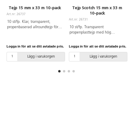
Tejp 15 mm x 33 m 10-pack
Tejp Scotch 15 mm x 33 m
10-pack
Art.nr: 26737
A
Art.nr: 26731
10 st/fp. Klar, transparent,
propenbaserad allroundtejp för
10 st/fp. Transparent
kontor och förpackning. Kärnans
propenplasttejp med hög
innermått: 2,54 cm.
häftförmåga. Funkar på de flesta
ytor.
Logga in för att se ditt avtalade pris.
Logga in för att se ditt avtalade pris.
L
Lägg i varukorgen
Lägg i varukorgen