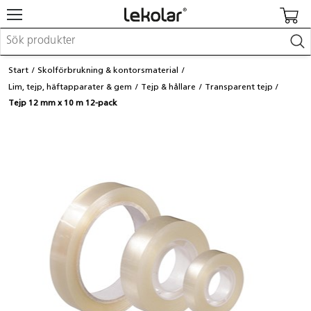
Möbler & inredning
Start
Skolförbrukning & kontorsmaterial
Lekplatsutrustning & utemiljö
Lim, tejp, häftapparater & gem
Tejp & hållare
Transparent tejp
Skapa
Tejp 12 mm x 10 m 12-pack
Leka
Lära
Barnvagnar & småbarnsartiklar
Skolförbrukning & kontorsmaterial
Logga in / Registrera dig
Hitta din säljare
Kontakta Lekolar