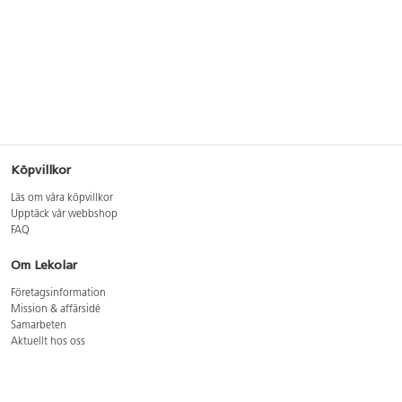
Köpvillkor
Läs om våra köpvillkor
Upptäck vår webbshop
FAQ
Om Lekolar
Företagsinformation
Mission & affärsidé
Samarbeten
Aktuellt hos oss
GDPR
Cookie Policy
Whistleblowing