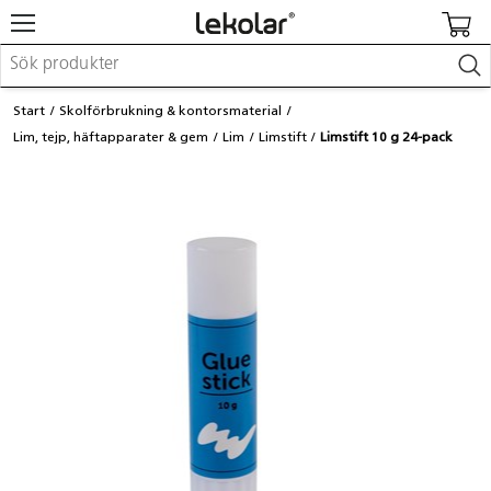
Möbler & inredning
Start
Skolförbrukning & kontorsmaterial
Lekplatsutrustning & utemiljö
Lim, tejp, häftapparater & gem
Lim
Limstift
Limstift 10 g 24-pack
Skapa
Leka
Lära
Barnvagnar & småbarnsartiklar
Skolförbrukning & kontorsmaterial
Logga in / Registrera dig
Hitta din säljare
Kontakta Lekolar