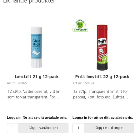
Liknande produkter
Limstift 21 g 12-pack
Pritt limstift 22 g 12-pack
Art.nr: 20865
Art.nr: 150194
A
12 st/fp. Vattenbaserat, vitt lim
12 st/fp. Transparent limstift för
som torkar transparent. För
papper, kort, foto etc. Lufttät
papper, kartong, kort, foto m.m.
förpackning. Upp till 65 % av
Med skruvkork.
ytterhöljet är tillverkat av
återvunnen plast. PVC-fri.
Logga in för att se ditt avtalade pris.
Logga in för att se ditt avtalade pris.
L
Patenterad limmassa bestående
av 97 % förnyelsebara
Lägg i varukorgen
Lägg i varukorgen
ingredienser. Fritt från
lösningsmedel. Från 3 år.