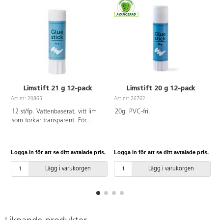
Limstift 21 g 12-pack
Limstift 20 g 12-pack
Art.nr: 20865
Art.nr: 26762
A
12 st/fp. Vattenbaserat, vitt lim
20g. PVC-fri.
som torkar transparent. För
papper, kartong, kort, foto m.m.
Med skruvkork.
Logga in för att se ditt avtalade pris.
Logga in för att se ditt avtalade pris.
L
Lägg i varukorgen
Lägg i varukorgen