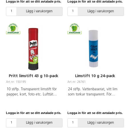
Logga in för att se ditt avtalade pris.
Logga in för att se ditt avtalade pris.
laddning medföljer.
bioplast från sockerrör, helt
Rekommenderas från 6 år och
återvinningsbar och PVC-fri.
Lägg i varukorgen
Lägg i varukorgen
alltid under vuxens överinseende.
Unik, tätslutande kork förhindrar
uttorkning. Från 3 år.
Svanenmärkt, licensnummer
3057 0011
Pritt limstift 43 g 10-pack
Limstift 10 g 24-pack
Art.nr: 150195
Art.nr: 26761
10 st/fp. Transparent limstift för
24 st/fp. Vattenbaserat, vitt lim
papper, kort, foto etc. Lufttät
som torkar transparent. För
förpackning. Upp till 65 % av
papper, kort, foto m.m. Hylsa av
ytterhöljet är tillverkat av
polyetenplast. PVC-fri.
återvunnen plast. PVC-fri.
Logga in för att se ditt avtalade pris.
Logga in för att se ditt avtalade pris.
Patenterad limmassa bestående
av 97 % förnyelsebara
Lägg i varukorgen
Lägg i varukorgen
ingredienser. Fritt från