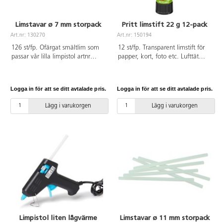
Limstavar ø 7 mm storpack
Pritt limstift 22 g 12-pack
Art.nr: 130270
Art.nr: 150194
126 st/fp. Ofärgat smältlim som
12 st/fp. Transparent limstift för
passar vår lilla limpistol artnr
papper, kort, foto etc. Lufttät
122003. Limmar de flesta
förpackning. Upp till 65 % av
material. Användning av limpistol
ytterhöljet är tillverkat av
och limstavar rekommenderas
återvunnen plast. PVC-fri.
Logga in för att se ditt avtalade pris.
Logga in för att se ditt avtalade pris.
från 6 år och alltid under vuxens
Patenterad limmassa bestående
överinseende. ø 7 mm. Längd
av 97 % förnyelsebara
Lägg i varukorgen
Lägg i varukorgen
100 mm.
ingredienser. Fritt från
lösningsmedel. Från 3 år.
Limpistol liten lågvärme
Limstavar ø 11 mm storpack