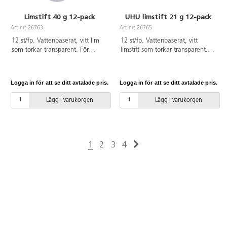
Limstift 40 g 12-pack
UHU limstift 21 g 12-pack
Art.nr: 26763
Art.nr: 26765
12 st/fp. Vattenbaserat, vitt lim
12 st/fp. Vattenbaserat, vitt
som torkar transparent. För
limstift som torkar transparent.
papper, kort, foto m.m. Hylsa av
För papper, kartong, textilier och
polyetenplast. PVC-fri.
även styropor. Avtvättbart innan
limmet har torkat.
Logga in för att se ditt avtalade pris.
Logga in för att se ditt avtalade pris.
Lägg i varukorgen
Lägg i varukorgen
1
2
3
4