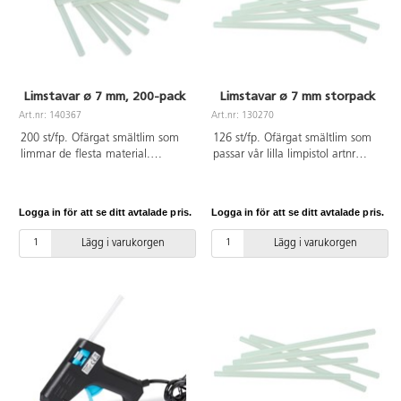
Limstavar ø 7 mm, 200-pack
Limstavar ø 7 mm storpack
Art.nr: 140367
Art.nr: 130270
200 st/fp. Ofärgat smältlim som
126 st/fp. Ofärgat smältlim som
limmar de flesta material.
passar vår lilla limpistol artnr
Användning av limpistol och
122003. Limmar de flesta
limstift rekommenderas från 6 år
material. Användning av limpistol
och under överinseende av
och limstavar rekommenderas
Logga in för att se ditt avtalade pris.
Logga in för att se ditt avtalade pris.
vuxen. Mått: ø 7 mm. Längd
från 6 år och alltid under vuxens
100 mm.
överinseende. ø 7 mm. Längd
Lägg i varukorgen
Lägg i varukorgen
100 mm.