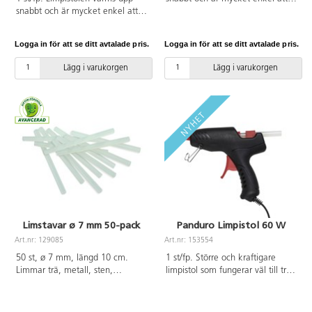
snabbt och är mycket enkel att
använda. Perfekt för större
använda. Perfekt för mindre
projekt. Passar med limstav som
projekt. Passar med limstav som
är 11 mm i diameter.
Logga in för att se ditt avtalade pris.
Logga in för att se ditt avtalade pris.
är 7 mm i diameter.
Arbetstemperatur 140-190 °C.
Arbetstemperatur 140-190 °C.
Sladdlängd 1,1 m. Två limstavar
Lägg i varukorgen
Lägg i varukorgen
Sladdlängd 1,1 m. Två limstavar
ingår. 40 W.
ingår. 40 W.
Limstavar ø 7 mm 50-pack
Panduro Limpistol 60 W
Art.nr: 129085
Art.nr: 153554
50 st, ø 7 mm, längd 10 cm.
1 st/fp. Större och kraftigare
Limmar trä, metall, sten,
limpistol som fungerar väl till trä,
keramik, textil, papper, styropor,
kork, kartong, papper, plast,
plaster m.m. Användande av
keramik, sten, metall och läder
limpistol och limstavar
men ej till styrolit. Metallspetsen