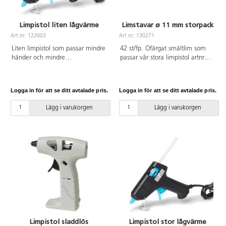
Limpistol liten lågvärme
Limstavar ø 11 mm storpack
Art.nr: 122003
Art.nr: 130271
Liten limpistol som passar mindre
42 st/fp. Ofärgat smältlim som
händer och mindre
passar vår stora limpistol artnr
hobbyarbeten. Lågvärme med
122001. Limmar de flesta
arbetstemperatur 110-120 °C.
material. Användning av limpistol
Passande limstav ø 7 mm. Mått:
och limstavar rekommenderas
Logga in för att se ditt avtalade pris.
Logga in för att se ditt avtalade pris.
110x120 mm. Rekommenderas
från 6 år och alltid under vuxens
från 6 år och alltid under vuxens
överinseende. ø 11 mm. Längd
Lägg i varukorgen
Lägg i varukorgen
överinseende. Tänk på att inte
250 mm.
börja använda limpistolen förrän
den är varm. Tryck alltid försiktigt
på avtryckaren. Avvakta och du
känner motstånd då behöver
limpistolen tid att smälta limmet.
Limpistol sladdlös
Limpistol stor lågvärme