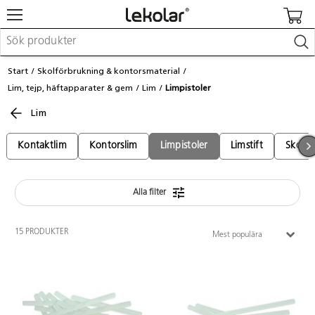
Möbler & inredning
Start
Skolförbrukning & kontorsmaterial
Lekplatsutrustning & utemiljö
Lim, tejp, häftapparater & gem
Lim
Limpistoler
Skapa
Leka
Lim
Lära
Barnvagnar & småbarnsartiklar
Kontaktlim
Kontorslim
Limpistoler
Limstift
Skolli
Skolförbrukning & kontorsmaterial
Alla filter
Logga in / Registrera dig
Hitta din säljare
15 PRODUKTER
Mest populära
Kontakta Lekolar