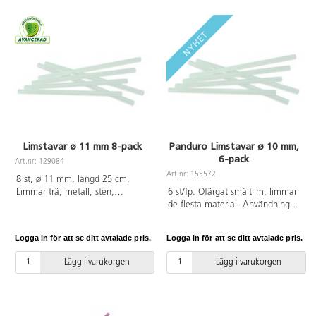
Limstavar ø 11 mm 8-pack
Panduro Limstavar ø 10 mm,
6-pack
Art.nr: 129084
Art.nr: 153572
8 st, ø 11 mm, längd 25 cm.
Limmar trä, metall, sten,
6 st/fp. Ofärgat smältlim, limmar
keramik, textil, papper, styropor,
de flesta material. Användning
plaster m.m. Användande av
av limpistol och limstavar
limpistol och limstavar
rekommenderas från 6 år och
Logga in för att se ditt avtalade pris.
Logga in för att se ditt avtalade pris.
rekommenderas från 6 år och
alltid under vuxens överinseende.
alltid under vuxens överinseende.
Mått: ø 10 mm, längd 10 cm.
Lägg i varukorgen
Lägg i varukorgen