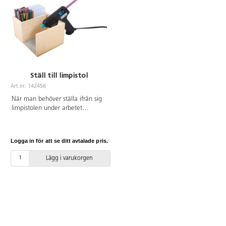
Ställ till limpistol
Art.nr: 142456
När man behöver ställa ifrån sig
limpistolen under arbetet
kommer detta ställ hålla
limpistolen stadig. För både de
små och de stora limpistolerna. 2
Logga in för att se ditt avtalade pris.
fack. Mått 14,5x11 cm. Av trä
och metall.
Lägg i varukorgen