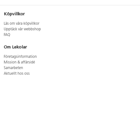
Köpvillkor
Läs om våra köpvillkor
Upptäck vår webbshop
FAQ
Om Lekolar
Företagsinformation
Mission & affärsidé
Samarbeten
Aktuellt hos oss
GDPR
Cookie Policy
Whistleblowing
Lediga jobb
Bruttoprislista lära, skapa, leka 2026-5
Bruttoprislista möbler 2026-3
Bruttoprislista lekplatsutrustning och utemiljö 2026-3
Kontakt
Öppettider kundtjänst: mån-tors 8-17, fre 8-16