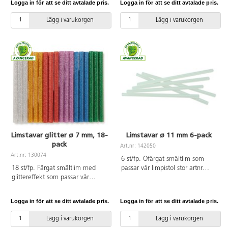
Logga in för att se ditt avtalade pris.
Logga in för att se ditt avtalade pris.
rekommenderas från 6 år och
når temperaturer uppemot 200
alltid under vuxens överinseende.
°C, så var försiktig. Verktyget är
Lägg i varukorgen
Lägg i varukorgen
ergonomiskt utformat, lätt att
arbeta med och utrustat med en
175 cm lång sladd. Framtill finns
en metallbygel som går att fälla
ned om man vill ha limpistolen
stående eller hänga upp den
säkert efter användning. 2 st
10 mm limstavar utan animaliska
ingredienser ingår. Längd 18 cm.
Limstavar glitter ø 7 mm, 18-
Limstavar ø 11 mm 6-pack
pack
Art.nr: 142050
Art.nr: 130074
6 st/fp. Ofärgat smältlim som
18 st/fp. Färgat smältlim med
passar vår limpistol stor artnr
glittereffekt som passar vår
122001. Limmar de flesta
limpistol 122003. ø 7 mm. Längd
material. Användning av limpistol
100 mm.
och limstavar rekommenderas
Logga in för att se ditt avtalade pris.
Logga in för att se ditt avtalade pris.
från 6 år och alltid under vuxens
överinseende. ø 11 mm. Längd
Lägg i varukorgen
Lägg i varukorgen
250 mm.