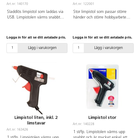
Art.nr: 140170
Art.nr: 122001
Sladdlös limpistol som laddas via
Stor limpistol som passar större
USB. Limpistolen värms snabbt
händer och större hobbyarbeten.
upp och är lätt att använda.
Lågvärme med arbetstemperatur
Passande limstav ø 7 mm. Mått:
110-120 °C. Rekommenderas
125x155 mm. USB-sladd för
från 6 år och alltid under vuxens
Logga in för att se ditt avtalade pris.
Logga in för att se ditt avtalade pris.
laddning medföljer.
överinseende. Tänk på att inte
Rekommenderas från 6 år och
börja använda limpistolen förrän
Lägg i varukorgen
Lägg i varukorgen
alltid under vuxens överinseende.
den är varm. Tryck alltid försiktigt
på avtryckaren. Avvakta och du
känner motstånd då behöver
limpistolen tid att smälta limmet.
Limpistol liten, inkl. 2
Limpistol stor
limstavar
Art.nr: 140228
Art.nr: 163426
1 st/fp. Limpistolen värms upp
1 st/fp. Limpistolen värms upp
snabbt och är mycket enkel att