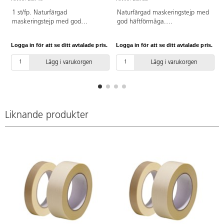
1 st/fp. Naturfärgad
Naturfärgad maskeringstejp med
maskeringstejp med god
god häftförmåga.
häftförmåga. Temperaturtålighet
Temperaturtålighet på ca 60 °C.
på ca 60 °C.
Logga in för att se ditt avtalade pris.
Logga in för att se ditt avtalade pris.
L
Lägg i varukorgen
Lägg i varukorgen
Liknande produkter