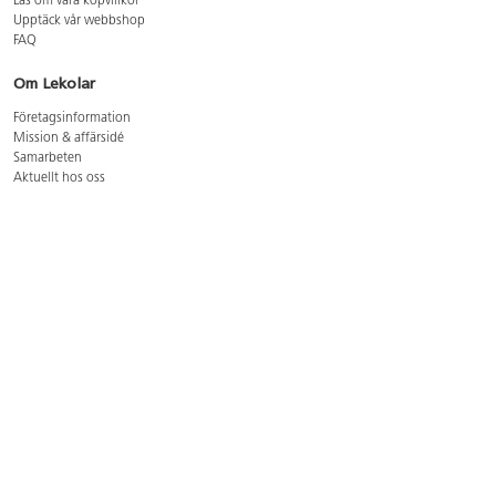
Läs om våra köpvillkor
Upptäck vår webbshop
FAQ
Om Lekolar
Företagsinformation
Mission & affärsidé
Samarbeten
Aktuellt hos oss
GDPR
Cookie Policy
Whistleblowing
Lediga jobb
Bruttoprislista lära, skapa, leka 2026-5
Bruttoprislista möbler 2026-3
Bruttoprislista lekplatsutrustning och utemiljö 2026-3
Kontakt
Öppettider kundtjänst: mån-tors 8-17, fre 8-16
Kundtjänst: 0479-19900
kundtjanst@lekolar.se
Besöksadress: Hallarydsvägen 8, 283 36 Osby
Postadress: Box 170, S-283 23 Osby