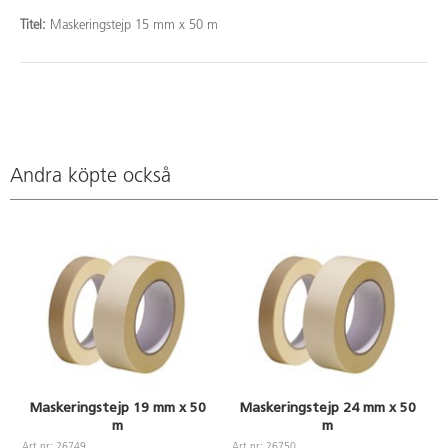
Titel:
Maskeringstejp 15 mm x 50 m
Andra köpte också
Maskeringstejp 19 mm x 50
Maskeringstejp 24 mm x 50
m
m
Art.nr: 26749
Art.nr: 26750
A