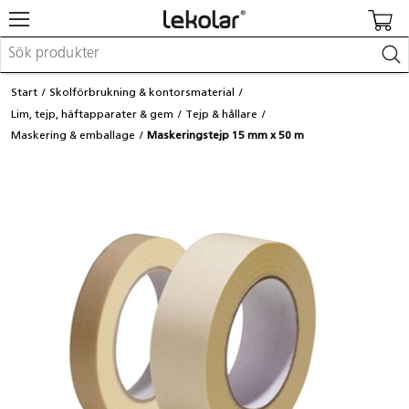
Möbler & inredning
Start
Skolförbrukning & kontorsmaterial
Lekplatsutrustning & utemiljö
Lim, tejp, häftapparater & gem
Tejp & hållare
Skapa
Maskering & emballage
Maskeringstejp 15 mm x 50 m
Leka
Lära
Barnvagnar & småbarnsartiklar
Skolförbrukning & kontorsmaterial
Logga in / Registrera dig
Hitta din säljare
Kontakta Lekolar