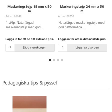
Maskeringstejp 19 mm x 50
Maskeringstejp 24 mm x 50
m
m
Art.nr: 26749
Art.nr: 26750
A
1 st/fp. Naturfärgad
Naturfärgad maskeringstejp med
maskeringstejp med god
god häftförmåga.
häftförmåga. Temperaturtålighet
Temperaturtålighet på ca 60 °C.
på ca 60 °C.
Logga in för att se ditt avtalade pris.
Logga in för att se ditt avtalade pris.
L
Lägg i varukorgen
Lägg i varukorgen
Pedagogiska tips & pyssel