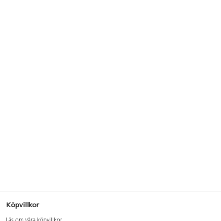
Köpvillkor
Läs om våra köpvillkor