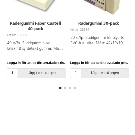
Radergummi Faber Castell
Radergummi 30-pack
40-pack
Art.nr: 28684
A
Art.nr: 150577
30 st/fp. Suddgummi för blyerts.
40 st/fp. Suddgummin av
PVC-fria. Vita. Mått: 42x19x10
latexfritt syntetiskt gummi. Mått:
mm.
37x25x8 mm. PVC-fri.
Logga in för att se ditt avtalade pris.
Logga in för att se ditt avtalade pris.
L
Lägg i varukorgen
Lägg i varukorgen