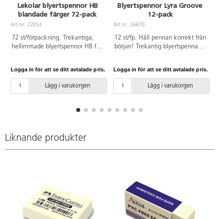
Lekolar blyertspennor HB
Blyertspennor Lyra Groove
blandade färger 72-pack
12-pack
Art.nr: 22052
Art.nr: 26670
72 st/förpackning. Trekantiga,
12 st/fp. Håll pennan korrekt från
hellimmade blyertspennor HB för
början! Trekantig blyertspenna
ergonomiskt och bekvämt
med urfrästa greppzoner för
skrivgrepp. Innehåller färgerna
ergonomiskt och korrekt grepp.
Logga in för att se ditt avtalade pris.
Logga in för att se ditt avtalade pris.
L
gul, grön, röd och blå. Vässas
Passar lika bra för både höger-
med pennvässare som klarar upp
och vänsterhänta. Bryttåligt
Lägg i varukorgen
Lägg i varukorgen
till ø 12 mm. Längd: 175 mm, ø
färgstift. Hårdhetsgrad B. Med
3,3 mm stift.
namnfält. Tillverkad av PEFC-
certifierat trä.
Liknande produkter