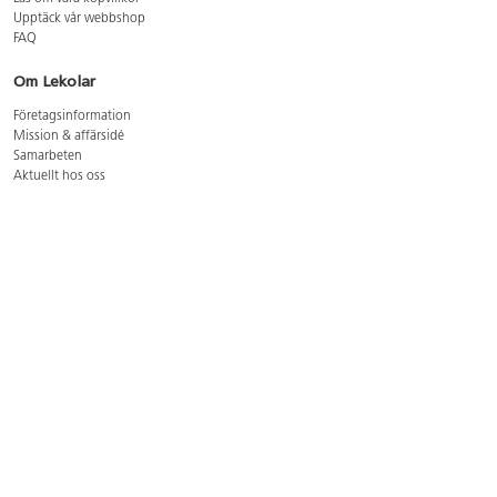
Upptäck vår webbshop
FAQ
Om Lekolar
Företagsinformation
Mission & affärsidé
Samarbeten
Aktuellt hos oss
GDPR
Cookie Policy
Whistleblowing
Lediga jobb
Bruttoprislista lära, skapa, leka 2026-5
Bruttoprislista möbler 2026-3
Bruttoprislista lekplatsutrustning och utemiljö 2026-3
Kontakt
Öppettider kundtjänst: mån-tors 8-17, fre 8-16
Kundtjänst: 0479-19900
kundtjanst@lekolar.se
Besöksadress: Hallarydsvägen 8, 283 36 Osby
Postadress: Box 170, S-283 23 Osby