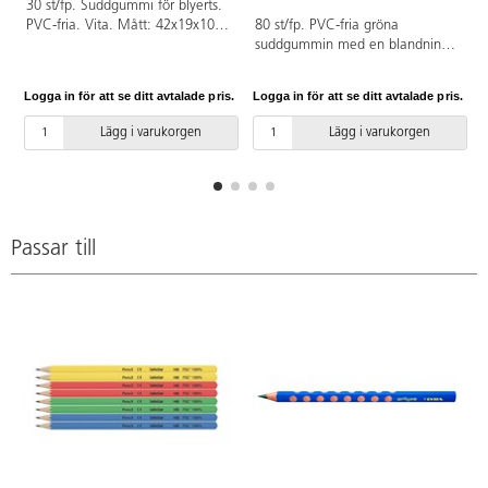
30 st/fp. Suddgummi för blyerts.
PVC-fria. Vita. Mått: 42x19x10
80 st/fp. PVC-fria gröna
mm.
suddgummin med en blandning
av naturgummi och plast. Mått:
40x14x7 mm.
Logga in för att se ditt avtalade pris.
Logga in för att se ditt avtalade pris.
L
Lägg i varukorgen
Lägg i varukorgen
Passar till