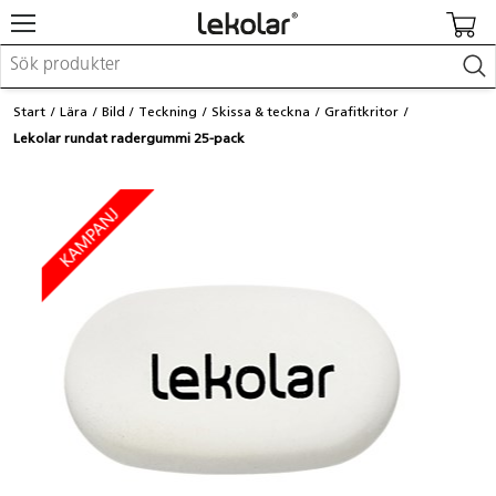
Möbler & inredning
Start
Lära
Bild
Teckning
Skissa & teckna
Grafitkritor
Lekplatsutrustning & utemiljö
Lekolar rundat radergummi 25-pack
Skapa
Leka
Lära
Barnvagnar & småbarnsartiklar
Skolförbrukning & kontorsmaterial
Logga in / Registrera dig
Hitta din säljare
Kontakta Lekolar