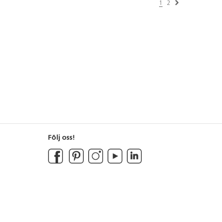
1
2
Följ oss!