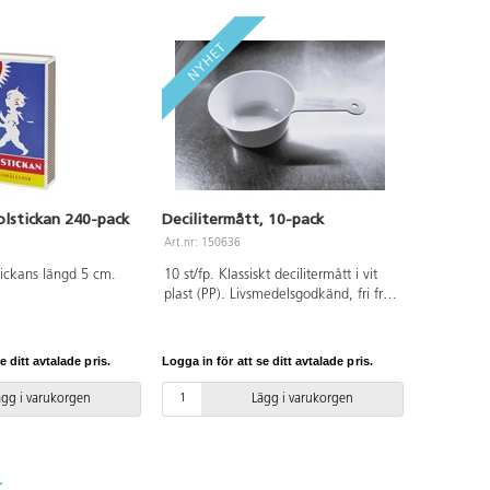
olstickan 240-pack
Decilitermått, 10-pack
Art.nr: 150636
tickans längd 5 cm.
10 st/fp. Klassiskt decilitermått i vit
plast (PP). Livsmedelsgodkänd, fri från
BPA och klarar temperaturer från
-40°C till +120°.
e ditt avtalade pris.
Logga in för att se ditt avtalade pris.
ägg i varukorgen
Lägg i varukorgen