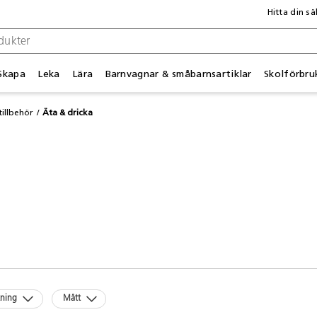
Hitta din sä
Skapa
Leka
Lära
Barnvagnar & småbarnsartiklar
Skolförbru
illbehör
Äta & dricka
kning
Mått