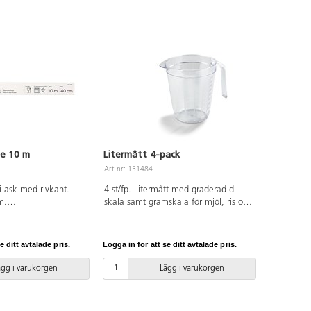
ie 10 m
Litermått 4-pack
Art.nr: 151484
i ask med rivkant.
4 st/fp. Litermått med graderad dl-
m.
skala samt gramskala för mjöl, ris och
änd.
socker. Livsmedelsgodkänd, fri från
BPA och klarar temperaturer från
-40°C till +90°. Av glasklar SAN-plast.
e ditt avtalade pris.
Logga in för att se ditt avtalade pris.
ägg i varukorgen
Lägg i varukorgen