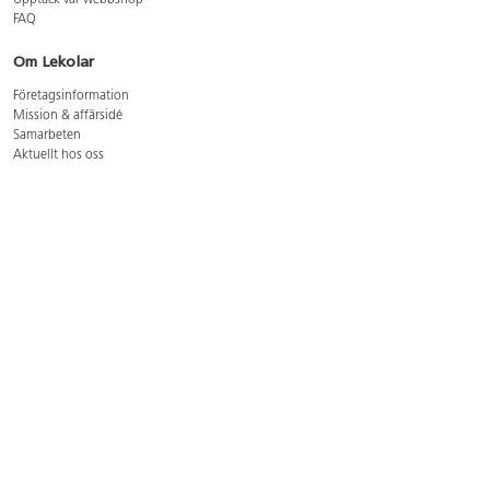
Upptäck vår webbshop
FAQ
Om Lekolar
Företagsinformation
Mission & affärsidé
Samarbeten
Aktuellt hos oss
GDPR
Cookie Policy
Whistleblowing
Lediga jobb
Bruttoprislista lära, skapa, leka 2026-5
Bruttoprislista möbler 2026-3
Bruttoprislista lekplatsutrustning och utemiljö 2026-3
Kontakt
Öppettider kundtjänst: mån-tors 8-17, fre 8-16
Kundtjänst: 0479-19900
kundtjanst@lekolar.se
Besöksadress: Hallarydsvägen 8, 283 36 Osby
Postadress: Box 170, S-283 23 Osby
Växel: 0479-19800