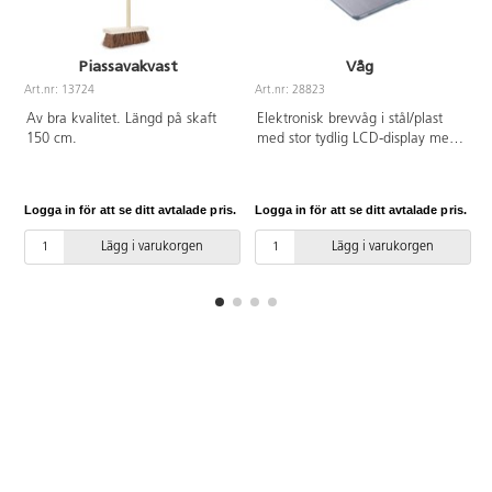
Piassavakvast
Våg
Art.nr: 13724
Art.nr: 28823
A
Av bra kvalitet. Längd på skaft
Elektronisk brevvåg i stål/plast
150 cm.
med stor tydlig LCD-display med
enkel avläsning. Mätenhet på 1
gram med en maxvikt på 5 kg.
Tarering. CR2032-batteri (ingår)
Logga in för att se ditt avtalade pris.
Logga in för att se ditt avtalade pris.
L
och automatisk avstängning.
Lägg i varukorgen
Lägg i varukorgen