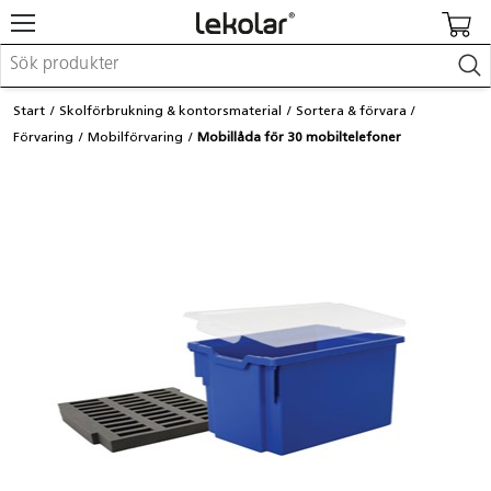
Möbler & inredning
Start
Skolförbrukning & kontorsmaterial
Sortera & förvara
Lekplatsutrustning & utemiljö
Förvaring
Mobilförvaring
Mobillåda för 30 mobiltelefoner
Skapa
Leka
Lära
Barnvagnar & småbarnsartiklar
Skolförbrukning & kontorsmaterial
Logga in / Registrera dig
Hitta din säljare
Kontakta Lekolar