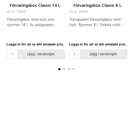
Förvaringsbox Classic 14 L
Förvaringsbox Classic 8 L
Art.nr: 23408
Art.nr: 28284
A
Förvaringsbox med lock som
Transparent förvaringsbox med
rymmer 14 l. Av polypropen.
lock. Rymmer 8 l. Största mått:
34x25x16 cm. Av polypropen.
Logga in för att se ditt avtalade pris.
Logga in för att se ditt avtalade pris.
L
Lägg i varukorgen
Lägg i varukorgen