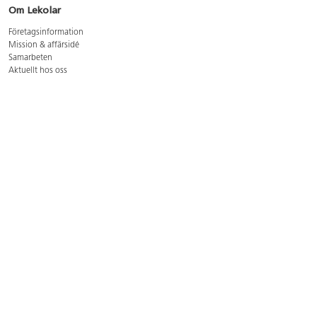
Om Lekolar
Företagsinformation
Mission & affärsidé
Samarbeten
Aktuellt hos oss
GDPR
Cookie Policy
Whistleblowing
Lediga jobb
Bruttoprislista lära, skapa, leka 2026-5
Bruttoprislista möbler 2026-3
Bruttoprislista lekplatsutrustning och utemiljö 2026-3
Kontakt
Öppettider kundtjänst: mån-tors 8-17, fre 8-16
Kundtjänst: 0479-19900
kundtjanst@lekolar.se
Besöksadress: Hallarydsvägen 8, 283 36 Osby
Postadress: Box 170, S-283 23 Osby
Växel: 0479-19800
Avtalskund?