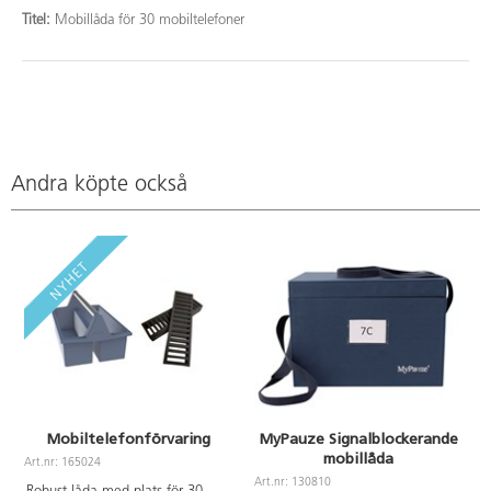
Titel:
Mobillåda för 30 mobiltelefoner
Andra köpte också
Mobiltelefonförvaring
MyPauze Signalblockerande
mobillåda
Art.nr: 165024
A
Art.nr: 130810