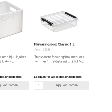
Förvaringsbox Classic 1 L
Art.nr: 28266
s utan hjul. Hjulset
Transparent förvaringsbox med lock.
ill. Av PE.
Rymmer 1 l. Största mått: 21x17x6
cm. Av polypropen.
itt avtalade pris.
Logga in för att se ditt avtalade pris.
 i varukorgen
Lägg i varukorgen