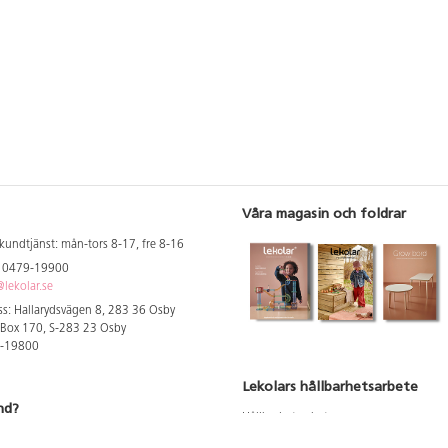
Våra magasin och foldrar
kundtjänst: mån-tors 8-17, fre 8-16
: 0479-19900
lekolar.se
s: Hallarydsvägen 8, 283 36 Osby
 Box 170, S-283 23 Osby
9-19800
Lekolars hållbarhetsarbete
nd?
Hållbarhetsarbete
Hållbarhetsredovisning 2023
 att se dina rabatterade priser