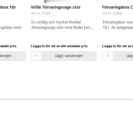
sbox för
Wille förvaringsvagn stor
Förvaringsbox Cl
Art.nr: 73193
Art.nr: 23408
En smidig och mycket flexibel
Förvaringsbox me
ringslåda med
förvaringsvagn som med fördel kan
14 l. Av polyprop
användas både inom- och utomhus.
både fukt,
Vagnen har svirvelhjul som gör den
a. Lådan tål
lätt att köra på de flesta underlag.
talade pris.
Logga in för att se ditt avtalade pris.
Logga in för att se d
ner (från -40
Fyll med önskat material och kör ut
klassificerad.
för aktiviteter utomhus. Vagnen har
rukorgen
Lägg i varukorgen
Lägg
 Av PE och PP.
ett större fack och 4 förvaringsbackar
med lock, speciellt anpassade att stå
emot fukt och
temperaturförändringar. Finns även
att beställa separat om man vill ha
olika uppsättningar, artnr 23437.
Justerbart handtag. Korgförvaring på
översta delen av vagnen. Vagnen är
förzinkad och pulverlackerad med
UV-beständig lack. PVC-fri. Mått:
157x61x143 cm, mått på backar:
60x40x34. Komplettera med krokar
för smart hängförvaring. Maxvikt:
50kg.