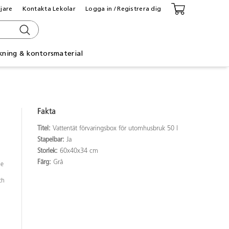
ljare
Kontakta Lekolar
Logga in / Registrera dig
kning & kontorsmaterial
Fakta
Titel:
Vattentät förvaringsbox för utomhusbruk 50 l
Stapelbar:
Ja
Storlek:
60x40x34 cm
Färg:
Grå
de
ch