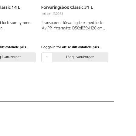
assic 14 L
Förvaringsbox Classic 31 L
Art.nr: 130923
d lock som rymmer
Transparent förvaringsbox med lock.
en.
Av PP. Yttermått: D50xB39xH26 cm.
Rymmer 31 l.
itt avtalade pris.
Logga in för att se ditt avtalade pris.
 i varukorgen
Lägg i varukorgen