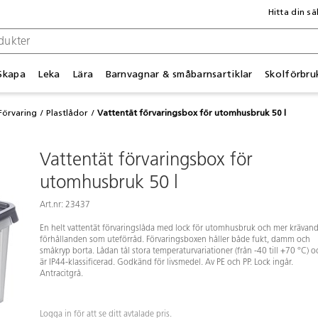
Hitta din sä
Skapa
Leka
Lära
Barnvagnar & småbarnsartiklar
Skolförbru
Förvaring
Plastlådor
Vattentät förvaringsbox för utomhusbruk 50 l
Vattentät förvaringsbox för
utomhusbruk 50 l
Art.nr: 23437
En helt vattentät förvaringslåda med lock för utomhusbruk och mer krävan
förhållanden som uteförråd. Förvaringsboxen håller både fukt, damm och
småkryp borta. Lådan tål stora temperaturvariationer (från -40 till +70 °C) o
är IP44-klassificerad. Godkänd för livsmedel. Av PE och PP. Lock ingår.
Antracitgrå.
Logga in för att se ditt avtalade pris.