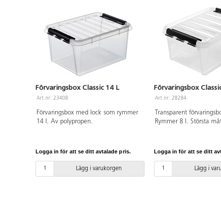
Vagnen har ett
större fack och 4
förvaringsbackar
med lock,
speciellt
anpassade att
stå emot fukt
och
temperaturförändringar.
Finns även att
Förvaringsbox Classic 14 L
Förvaringsbox Classic
beställa separat
Art.nr: 23408
Art.nr: 28284
om man vill ha
olika
Förvaringsbox med lock som rymmer
Transparent förvaringsb
uppsättningar,
14 l. Av polypropen.
Rymmer 8 l. Största må
artnr 23437.
cm. Av polypropen.
Justerbart
handtag.
Logga in för att se ditt avtalade pris.
Logga in för att se ditt av
Korgförvaring på
översta delen av
Lägg i varukorgen
Lägg i va
vagnen. Vagnen
är förzinkad och
pulverlackerad
med UV-
beständig lack.
PVC-fri. Mått: