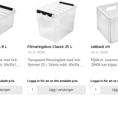
 8 L
Förvaringsbox Classic 25 L
Lekback vit
Art.nr: 28289
Art.nr: 28200
ox med lock.
Transparent förvaringsbox med lock.
Mjölkvit. Leverera
tt: 34x25x16
Rymmer 25 l. Största mått: 40x30x32
29404 kan köpas t
cm. Av polypropen.
talade pris.
Logga in för att se ditt avtalade pris.
Logga in för att se d
rukorgen
Lägg i varukorgen
Lägg