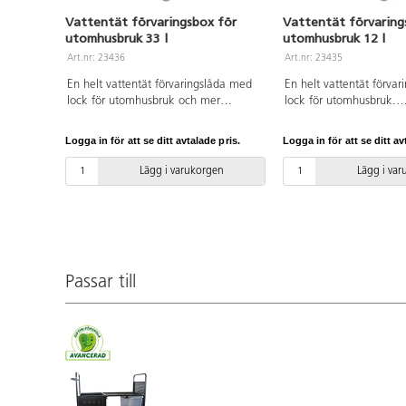
Vattentät förvaringsbox för
Vattentät förvaring
utomhusbruk 33 l
utomhusbruk 12 l
Art.nr: 23436
Art.nr: 23435
En helt vattentät förvaringslåda med
En helt vattentät förva
lock för utomhusbruk och mer
lock för utomhusbruk.
krävande förhållanden som uteförråd.
Förvaringsboxen håller 
Förvaringsboxen håller både fukt,
damm och småkryp bort
Logga in för att se ditt avtalade pris.
Logga in för att se ditt av
damm och småkryp borta. Lådan tål
stora temperaturvariatio
stora temperaturvariationer (från -40
till +70 °C) och är IP44-
Lägg i varukorgen
Lägg i va
till +70 °C) och är IP44-klassificerad.
Godkänd för livsmedel.
Godkänd för livsmedel. Av PE och PP.
Lock ingår. Antracitgrå.
Lock ingår. Antracitgrå.
Passar till