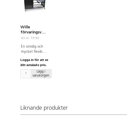
Wille
förvaringsvagn
stor
Art.nr: 73193
En smidig och
mycket flexibel
förvaringsvagn
Logga in för att se
som med fördel
ditt avtalade pris.
kan användas
Lägg i
både inom- och
varukorgen
utomhus.
Vagnen har
svirvelhjul som
gör den lätt att
köra på de
flesta underlag.
Liknande produkter
Fyll med önskat
material och kör
ut för aktiviteter
utomhus.