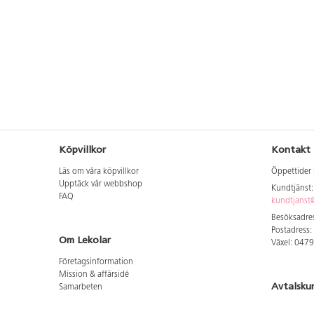
157x61x143 cm,
mått på backar:
60x40x34.
Komplettera
med krokar för
smart
hängförvaring.
Maxvikt: 50kg.
Köpvillkor
Kontakt
Läs om våra köpvillkor
Öppettider 
Upptäck vår webbshop
Kundtjänst
FAQ
kundtjanst@
Besöksadres
Postadress:
Om Lekolar
Växel: 047
Företagsinformation
Mission & affärsidé
Avtalsku
Samarbeten
Aktuellt hos oss
Logga in för
GDPR