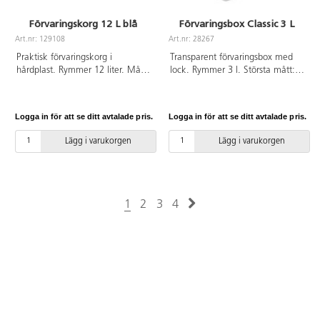
Förvaringskorg 12 L blå
Förvaringsbox Classic 3 L
Art.nr: 129108
Art.nr: 28267
Praktisk förvaringskorg i
Transparent förvaringsbox med
hårdplast. Rymmer 12 liter. Mått:
lock. Rymmer 3 l. Största mått:
38x28x16 cm. Av PP.
21x17x15 cm. Av polypropen.
Logga in för att se ditt avtalade pris.
Logga in för att se ditt avtalade pris.
Lägg i varukorgen
Lägg i varukorgen
1
2
3
4