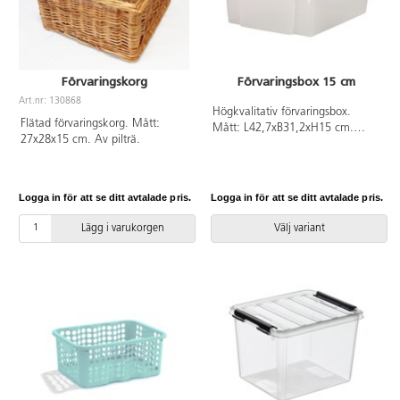
Förvaringskorg
Förvaringsbox 15 cm
Art.nr: 130868
Högkvalitativ förvaringsbox.
Flätad förvaringskorg. Mått:
Mått: L42,7xB31,2xH15 cm.
27x28x15 cm. Av pilträ.
Insatser 28290, 28291 samt lock
28283 passar till. Kan användas
som lådor till förvaringsvagn med
3 sektioner, 36727, och
Logga in för att se ditt avtalade pris.
Logga in för att se ditt avtalade pris.
förvaringsvagn med 4 sektioner,
36728. Av PP.
Lägg i varukorgen
Välj variant