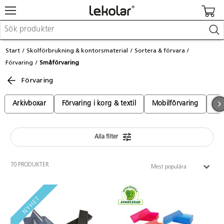
Möbler & inredning
Start
Skolförbrukning & kontorsmaterial
Sortera & förvara
Lekplatsutrustning & utemiljö
Förvaring
Småförvaring
Skapa
Leka
Förvaring
Lära
Barnvagnar & småbarnsartiklar
Arkivboxar
Förvaring i korg & textil
Mobilförvaring
Pa
Skolförbrukning & kontorsmaterial
Alla filter
Logga in / Registrera dig
Hitta din säljare
70 PRODUKTER
Mest populära
Kontakta Lekolar