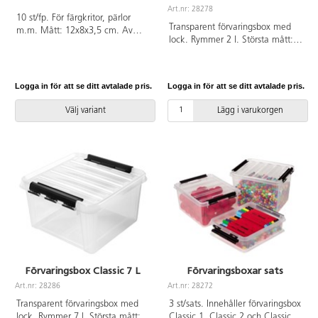
Art.nr: 28278
10 st/fp. För färgkritor, pärlor
Transparent förvaringsbox med
m.m. Mått: 12x8x3,5 cm. Av
lock. Rymmer 2 l. Största mått:
slagfast polystyren. PVC-fri.
21x17x11 cm. Av polypropen.
Logga in för att se ditt avtalade pris.
Logga in för att se ditt avtalade pris.
Välj variant
Lägg i varukorgen
Förvaringsbox Classic 7 L
Förvaringsboxar sats
Art.nr: 28286
Art.nr: 28272
Transparent förvaringsbox med
3 st/sats. Innehåller förvaringsbox
lock. Rymmer 7 l. Största mått:
Classic 1, Classic 2 och Classic 3.