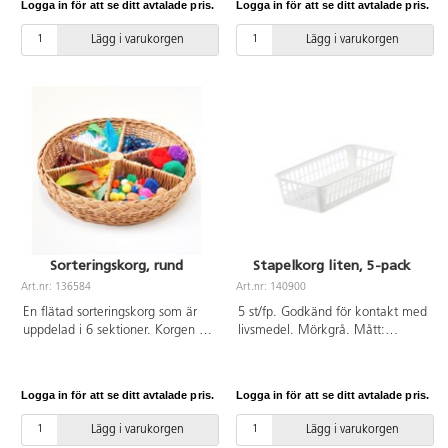
Logga in för att se ditt avtalade pris.
Logga in för att se ditt avtalade pris.
flera saker i en och samma box.
Av polypropen. Mått
Lägg i varukorgen
Lägg i varukorgen
40x30x18 cm.
Sorteringskorg, rund
Stapelkorg liten, 5-pack
Art.nr: 136584
Art.nr: 140900
En flätad sorteringskorg som är
5 st/fp. Godkänd för kontakt med
uppdelad i 6 sektioner. Korgen är
livsmedel. Mörkgrå. Mått:
idealisk för samlande och
B10xL19xH5 cm. Av polypropen.
sortering, men även för tidig
Tål diskmaskin och
matematik. Perfekt för att
mikrovågsugn.
Logga in för att se ditt avtalade pris.
Logga in för att se ditt avtalade pris.
utforska och klassificera mindre
föremål efter färg och form. För
Lägg i varukorgen
Lägg i varukorgen
inom- och utomhusbruk.