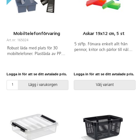
Mobiltelefonförvaring
Askar 19x12 cm, 5 st
Art.nr: 165024
5 st/fp. Förvara enkelt allt från
Robust låda med plats för 30
pennor, kritor och pärlor till nålar
mobiltelefoner. Plastlåda av PP
i en rymlig ask med lock. Mått:
med aluminiumhandtag och
19x12x4 cm. Av slagfast
insats av EVA. Mått:
polystyren. PVC-fri.
42x26x21 cm.
Logga in för att se ditt avtalade pris.
Logga in för att se ditt avtalade pris.
Lägg i varukorgen
Välj variant