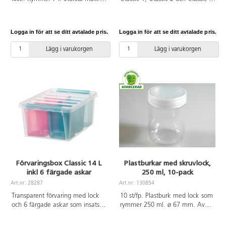
28x28x17 cm. Av polypropen.
Av polypropen. Boxarna kan
också köpas separat.
Logga in för att se ditt avtalade pris.
Logga in för att se ditt avtalade pris.
Lägg i varukorgen
Lägg i varukorgen
Förvaringsbox Classic 14 L
Plastburkar med skruvlock,
inkl 6 färgade askar
250 ml, 10-pack
Art.nr: 28287
Art.nr: 130854
Transparent förvaring med lock
10 st/fp. Plastburk med lock som
och 6 färgade askar som insats.
rymmer 250 ml. ø 67 mm. Av
Innehåller 2 gula, 2 blåa och 2
PET och PE.
rosa askar. Perfekt förvaring till