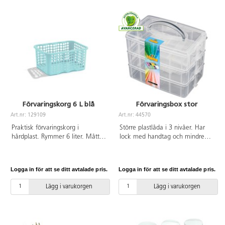
ø 32 cm.
Förvaringskorg 6 L blå
Förvaringsbox stor
Art.nr: 129109
Art.nr: 44570
Praktisk förvaringskorg i
Större plastlåda i 3 nivåer. Har
hårdplast. Rymmer 6 liter. Mått:
lock med handtag och mindre
28x21x13 cm. Av PP.
handtag i sidorna. För sortering
och förvaring av t.ex. rörpärlor.
Varje nivå innehåller 8 fack,
Logga in för att se ditt avtalade pris.
Logga in för att se ditt avtalade pris.
totalt 24 fack. En hel
förvaringslåda rymmer ca 12 000
Lägg i varukorgen
Lägg i varukorgen
midirörpärlor. Mått:
B19xL24xH15,5 cm. Av PP. PVC-
fri.