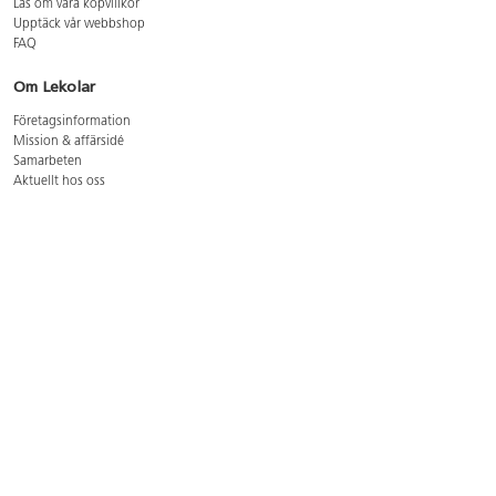
Läs om våra köpvillkor
Upptäck vår webbshop
FAQ
Om Lekolar
Företagsinformation
Mission & affärsidé
Samarbeten
Aktuellt hos oss
GDPR
Cookie Policy
Whistleblowing
Lediga jobb
Bruttoprislista lära, skapa, leka 2026-5
Bruttoprislista möbler 2026-3
Bruttoprislista lekplatsutrustning och utemiljö 2026-3
Kontakt
Öppettider kundtjänst: mån-tors 8-17, fre 8-16
Kundtjänst: 0479-19900
kundtjanst@lekolar.se
Besöksadress: Hallarydsvägen 8, 283 36 Osby
Postadress: Box 170, S-283 23 Osby