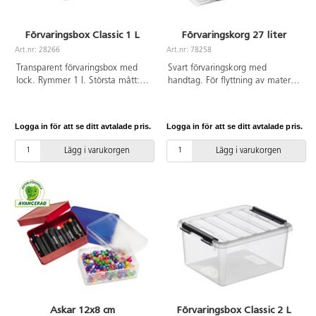
Förvaringsbox Classic 1 L
Förvaringskorg 27 liter
Art.nr: 28266
Art.nr: 78258
Transparent förvaringsbox med
Svart förvaringskorg med
lock. Rymmer 1 l. Största mått:
handtag. För flyttning av material
21x17x6 cm. Av polypropen.
mellan klassrummen, ut till
gården, till utflykten m.m. Stabil,
stadig och stapelbar korg av
Logga in för att se ditt avtalade pris.
Logga in för att se ditt avtalade pris.
polypropen. Brett och
greppvänligt handtag av
Lägg i varukorgen
Lägg i varukorgen
polypropen och glasfiber. Mått:
48x33x25 cm.
Askar 12x8 cm
Förvaringsbox Classic 2 L