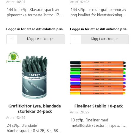
Art.nr: 46504
Art.nr: 42402
144 kritor/fp. Klassrumspack av
144 st/fp. Lekolar grafitpennor av
pigmentrika torrpastellkritor. 12
hög kvalitet för blyertsteckning
pennor x 12 färger. Mjuka och
och teknisk ritning. Ingår
enkla att teckna med, god
hårdhetsgraderna 8B-2B, B, HB, F,
Logga in för att se ditt avtalade pris.
Logga in för att se ditt avtalade pris.
täckförmåga. Med ett jämnt
H och 2H. 12 st pennor av varje
tryck på pappret framhävs
hårdhetsgrad. Levereras i trälåda.
Lägg i varukorgen
Lägg i varukorgen
underlagets gräng. Passar både
PVC-fri.
papper och duk. PVC-fri. Från 3
år.
Grafitkritor Lyra, blandade
Fineliner Stabilo 10-pack
storlekar 24-pack
Art.nr: 28595
Art.nr: 42419
10 st/fp. Fineliner med
24 st/fp. Blandade
metallförstärkt extra fin spets, för
hårdhetsgrader 8 st 2B, 8 st 6B
skrivning, teckning och