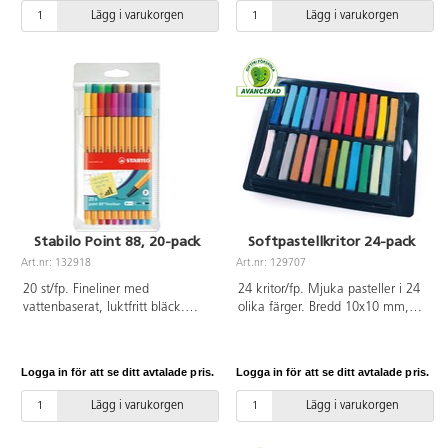
Lägg i varukorgen
Lägg i varukorgen
Stabilo Point 88, 20-pack
Softpastellkritor 24-pack
Art.nr: 132918
Art.nr: 129707
20 st/fp. Fineliner med
24 kritor/fp. Mjuka pasteller i 24
vattenbaserat, luktfritt bläck.
olika färger. Bredd 10x10 mm,
Metallomsluten skrivspets som
längd 65 mm. PVC-fri.
ger tunna fina linjer utan risk för
att färgen smetas ut. Lång "cap
Logga in för att se ditt avtalade pris.
Logga in för att se ditt avtalade pris.
off"-tid, ventilerad kork. 20 olika
färger. Spetsbredd 0,4 mm.
Lägg i varukorgen
Lägg i varukorgen