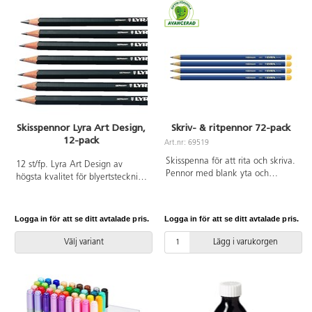
Skisspennor Lyra Art Design,
Skriv- & ritpennor 72-pack
12-pack
Art.nr: 69519
Skisspenna för att rita och skriva.
12 st/fp. Lyra Art Design av
Pennor med blank yta och
högsta kvalitet för blyertsteckning
sexkantig, ø 6,8 mm. Hellimmat
och teknisk ritning. Pappask.
bly. I en kartong. Hårdheter HB,
2B, 4B. PVC-fri.
Logga in för att se ditt avtalade pris.
Logga in för att se ditt avtalade pris.
Välj variant
Lägg i varukorgen