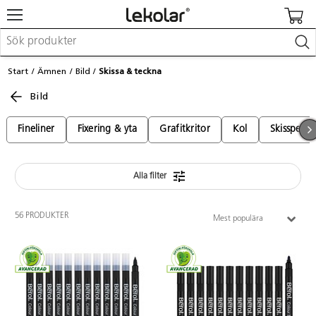
Möbler & inredning
Start
Ämnen
Bild
Skissa & teckna
Lekplatsutrustning & utemiljö
Bild
Skapa
Leka
Lära
Fineliner
Fixering & yta
Grafitkritor
Kol
Skisspenn
Barnvagnar & småbarnsartiklar
Skolförbrukning & kontorsmaterial
Alla filter
Logga in / Registrera dig
56 PRODUKTER
Mest populära
Hitta din säljare
Kontakta Lekolar