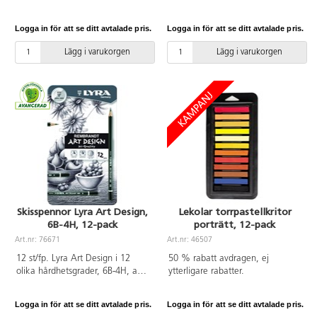
och 8 st 9B.
skissering. Vattenbaserat luktfritt
bläck. Skrivlängd ca 2 000 m.
Logga in för att se ditt avtalade pris.
Logga in för att se ditt avtalade pris.
Pennkropp och lock i polypropen.
Från 3 år.
Lägg i varukorgen
Lägg i varukorgen
Skisspennor Lyra Art Design,
Lekolar torrpastellkritor
6B-4H, 12-pack
porträtt, 12-pack
Art.nr: 76671
Art.nr: 46507
12 st/fp. Lyra Art Design i 12
50 % rabatt avdragen, ej
olika hårdhetsgrader, 6B-4H, av
ytterligare rabatter.
högsta kvalitet för blyertsteckning
och teknisk ritning. Levereras i
Logga in för att se ditt avtalade pris.
Logga in för att se ditt avtalade pris.
ett metalletui.