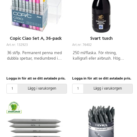
Copic Ciao Set A, 36-pack
Svart tusch
Art.nr: 132923
Art.nr: 76402
36 st/fp. Permanent penna med
250 ml/flaska. För ritning,
dubbla spetsar, mediumbred i
kalligrafi eller airbrush. Hög
ena änden och pensel i den
kvalitet, baserat på
andra. Påfyllningsbar och
kvalitetspigment och shellack.
utbytbar spets. 36 olika färger.
Högsta graden ljusäkthet. Det
Logga in för att se ditt avtalade pris.
Logga in för att se ditt avtalade pris.
kan användas på ett stort antal
olika underlag, t.ex. tekniskt
Lägg i varukorgen
Lägg i varukorgen
ritpapper, skisspapper och
polyesterfilm. För ritpennor och
smala akvarellpenslar. Kan
förtunnas med vatten. Torkar
vattenfast.