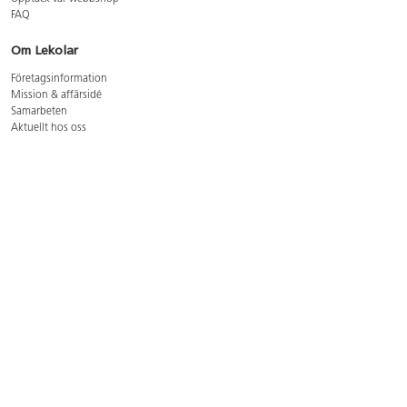
FAQ
Om Lekolar
Företagsinformation
Mission & affärsidé
Samarbeten
Aktuellt hos oss
GDPR
Cookie Policy
Whistleblowing
Lediga jobb
Bruttoprislista lära, skapa, leka 2026-5
Bruttoprislista möbler 2026-3
Bruttoprislista lekplatsutrustning och utemiljö 2026-3
Kontakt
Öppettider kundtjänst: mån-tors 8-17, fre 8-16
Kundtjänst: 0479-19900
kundtjanst@lekolar.se
Besöksadress: Hallarydsvägen 8, 283 36 Osby
Postadress: Box 170, S-283 23 Osby
Växel: 0479-19800