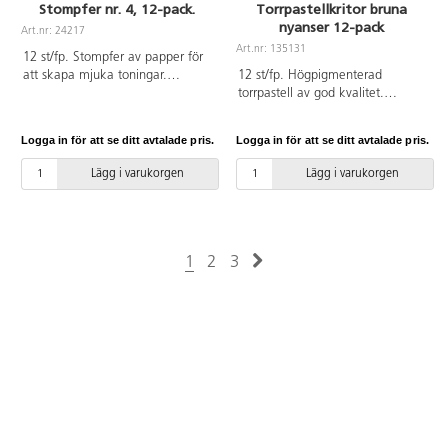
Stompfer nr. 4, 12-pack.
Torrpastellkritor bruna
nyanser 12-pack
Art.nr: 24217
Art.nr: 135131
12 st/fp. Stompfer av papper för
att skapa mjuka toningar.
12 st/fp. Högpigmenterad
Används för pastellmålning,
torrpastell av god kvalitet.
blyerts- eller kolteckning. Storlek
Fyrkantig form för att kunna
Nr 4. Mått: 9x142 mm.
täcka både stora ytor och skapa
Logga in för att se ditt avtalade pris.
Logga in för att se ditt avtalade pris.
små detaljer. Urval av olika bruna
toner. Mått: 8x8 mm. Längd
Lägg i varukorgen
Lägg i varukorgen
65 mm. Från 3 år.
1
2
3