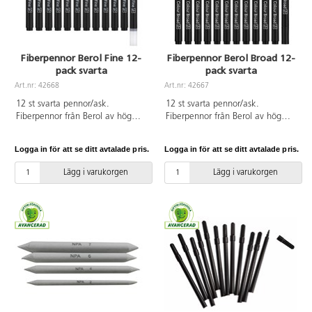
Fiberpennor Berol Fine 12-
Fiberpennor Berol Broad 12-
pack svarta
pack svarta
Art.nr: 42668
Art.nr: 42667
12 st svarta pennor/ask.
12 st svarta pennor/ask.
Fiberpennor från Berol av hög
Fiberpennor från Berol av hög
kvalitet. Tålig, bred och rundad
kvalitet. Tålig, bred och rundad
spets. Flödigt bläck som passar
spets. Flödigt bläck som passar
Logga in för att se ditt avtalade pris.
Logga in för att se ditt avtalade pris.
färgläggning av lite större ytor
färgläggning av lite större ytor
och inte blöder igenom ritpapper.
och inte blöder igenom ritpapper.
Lägg i varukorgen
Lägg i varukorgen
Ventilerad huv och pennkropp av
Ventilerad huv och pennkropp av
plast. Bläcket kan tvättas bort
plast. Pennan kan ligga utan huv
från kläder, men skydda alltid
i upp till två veckor utan att torka
underlag och textilier vid
ut. Bläcket kan tvättas bort från
användande. Linjebredd 0,6 mm.
kläder, men skydda alltid
Längd 135 mm. ø 11 mm. CE-
underlag och textilier vid
märkta. PVC-fri. Från 3 år.
användande. Linjebredd 1,2 mm.
Längd 135 mm. ø 11 mm. CE-
märkta. PVC-fri. Från 3 år.