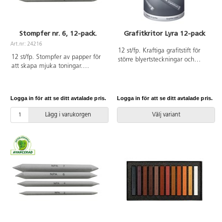
Stompfer nr. 6, 12-pack.
Grafitkritor Lyra 12-pack
Art.nr: 24216
12 st/fp. Kraftiga grafitstift för
12 st/fp. Stompfer av papper för
större blyertsteckningar och
att skapa mjuka toningar.
skissering. Mått: ø 12 mm, längd
Används för pastellmålning,
120 mm. Konstnärsmaterial.
blyerts- eller kolteckning. Storlek
Nr 6. Mått: 12x150 mm. PVC-fri.
Logga in för att se ditt avtalade pris.
Logga in för att se ditt avtalade pris.
Lägg i varukorgen
Välj variant