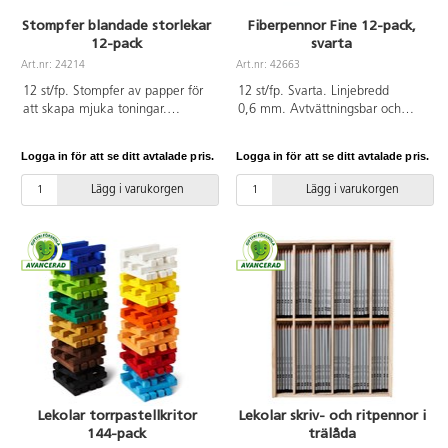
Stompfer blandade storlekar
Fiberpennor Fine 12-pack,
12-pack
svarta
Art.nr: 24214
Art.nr: 42663
12 st/fp. Stompfer av papper för
12 st/fp. Svarta. Linjebredd
att skapa mjuka toningar.
0,6 mm. Avtvättningsbar och
Används för pastellmålning,
hållbar mot torkning. PVC-fri.
blyerts- eller kolteckning. 3 st av
Från 3 år.
Logga in för att se ditt avtalade pris.
Logga in för att se ditt avtalade pris.
varje storlek, Nr 2/6mm, Nr
4/9 mm, Nr 6/12 mm och Nr
Lägg i varukorgen
Lägg i varukorgen
8/14mm. PVC-fri.
Lekolar torrpastellkritor
Lekolar skriv- och ritpennor i
144-pack
trälåda