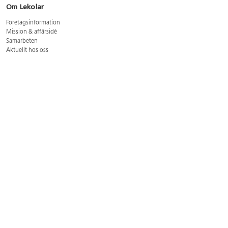
Om Lekolar
Företagsinformation
Mission & affärsidé
Samarbeten
Aktuellt hos oss
GDPR
Cookie Policy
Whistleblowing
Lediga jobb
Bruttoprislista lära, skapa, leka 2026-5
Bruttoprislista möbler 2026-3
Bruttoprislista lekplatsutrustning och utemiljö 2026-3
Kontakt
Öppettider kundtjänst: mån-tors 8-17, fre 8-16
Kundtjänst: 0479-19900
kundtjanst@lekolar.se
Besöksadress: Hallarydsvägen 8, 283 36 Osby
Postadress: Box 170, S-283 23 Osby
Växel: 0479-19800
Avtalskund?