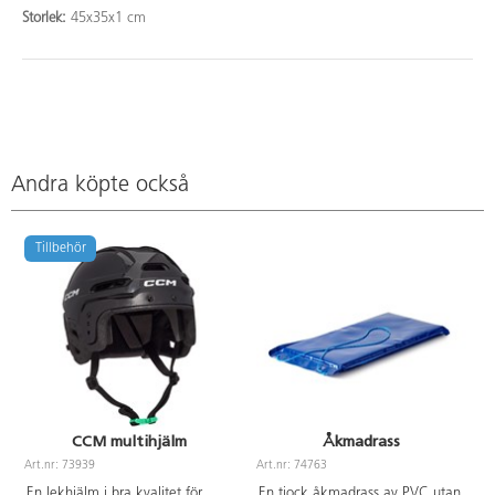
Storlek:
45x35x1 cm
Andra köpte också
Tillbehör
CCM multihjälm
Åkmadrass
Art.nr: 73939
Art.nr: 74763
En lekhjälm i bra kvalitet för
En tjock åkmadrass av PVC utan