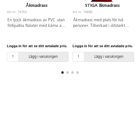
Åkmadrass
STIGA åkmadrass
Art.nr: 74763
Art.nr: 74686
A
En tjock åkmadrass av PVC utan
Åkmadrass med plats för två
förbjudna ftalater med kärna av
personer. Tillverkad i slitstarkt
kallskum. Med rep och öljetter
material och som glider bra.
framtill. Mått: 100x50x5 cm.
Mjuk och bekväm att sitta på
Används under uppsikt av vuxen.
samt lätt att bära. Olika färger.
Logga in för att se ditt avtalade pris.
Logga in för att se ditt avtalade pris.
L
Ej lämplig för barn under 3 år.
Storlek L120xB50x5 cm. Av PVC
utan förbjudna ftalater,
Lägg i varukorgen
Lägg i varukorgen
polyuretan och polypropen. Från
3 år.