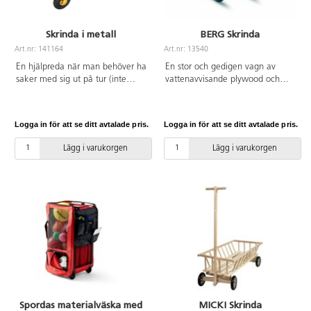
Skrinda i metall
BERG Skrinda
Art.nr: 141164
Art.nr: 13540
En hjälpreda när man behöver ha
En stor och gedigen vagn av
saker med sig ut på tur (inte
vattenavvisande plywood och
avsedd för att köra barn i).
stålkonstruktion. Skrindan har
Innerskydd, regnskydd och en
luftgummihjul med plastfälgar
liten metallbricka medföljer.
och lager, vilket gör att den rullar
Logga in för att se ditt avtalade pris.
Logga in för att se ditt avtalade pris.
Handtaget går att koppla loss.
väldigt lätt. Vagnens sidor går att
Försedd med luftgummihjul.
plocka bort för att spara plats vid
Lägg i varukorgen
Lägg i varukorgen
Mått: 113x51x56 cm. Flaket är
förvaring eller transport.
90,5x48 cm. Maxvikt: 350 kg. Av
Anvisning medföljer. PVC-fri.
stål, PE och polyester.
Spordas materialväska med
MICKI Skrinda