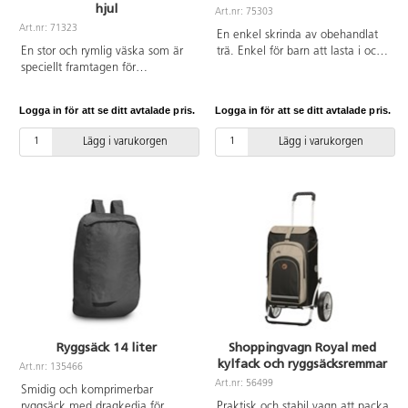
hjul
Art.nr: 75303
Art.nr: 71323
En enkel skrinda av obehandlat
En stor och rymlig väska som är
trä. Enkel för barn att lasta i och
speciellt framtagen för
ur. Ingen klämrisk. Behandla
idrottsverksamhet eller som
gärna skrindan med olja för
passar perfekt för produkterna
bättre hållbarhet.
Logga in för att se ditt avtalade pris.
Logga in för att se ditt avtalade pris.
som skall ut och in vid rast för att
ge möjlighet till en mer aktiv
Lägg i varukorgen
Lägg i varukorgen
skoldag. Hjul på ena kortsidan
gör väskan lätt att flytta. Den
kan ställas på högkant och
öppnas både upptill och nertill
med dragkedjor. Väskan har
även 11 smarta förvaringsfickor.
Rymmer 197 l. Av kraftig nylon.
Ryggsäck 14 liter
Shoppingvagn Royal med
kylfack och ryggsäcksremmar
Art.nr: 135466
Art.nr: 56499
Smidig och komprimerbar
ryggsäck med dragkedja för
Praktisk och stabil vagn att packa