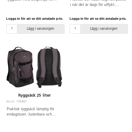
säker förslutning. Kan packas
i när det är dags för utflykt.
ihop till väldigt liten storlek för att
Passar lika bra i skogen som i
smidigt kunna tas med. Av nylon.
stan. Punkteringsfria däck med
Logga in för att se ditt avtalade pris.
Logga in för att se ditt avtalade pris.
kullagerhjul gör att vagnen rullar
lätt. Säcken står emot regn väl
Lägg i varukorgen
Lägg i varukorgen
och har ett stort fack som
rymmer 56 l, en separat del för
kylvaror samt två mindre fack på
framsidan. Säcken har
ryggsäcksremmar så att den
enkelt kan tas av och bäras som
ryggsäck. Hopfällbart
aluminiumchassi. Mått: chassi
50x50x108 cm. Mått på säck
20x36x68 cm. Maxlast 50 kg.
Ryggsäck 25 liter
Art.nr: 135467
Praktisk ryggsäck lämplig för
endagsturer. Justerbara och
vadderade axelband. Innehåller 2
fack, total volym på 25 liter. Av
nylon och polyester.