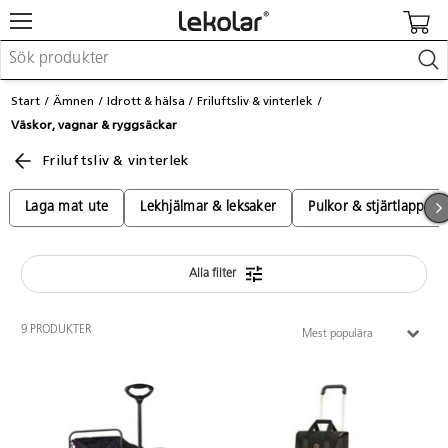
Möbler & inredning
Start
Ämnen
Idrott & hälsa
Friluftsliv & vinterlek
Lekplatsutrustning & utemiljö
Väskor, vagnar & ryggsäckar
Skapa
Leka
Friluftsliv & vinterlek
Lära
Barnvagnar & småbarnsartiklar
Laga mat ute
Lekhjälmar & leksaker
Pulkor & stjärtlappar
Skolförbrukning & kontorsmaterial
Alla filter
Logga in / Registrera dig
Hitta din säljare
9 PRODUKTER
Mest populära
Kontakta Lekolar