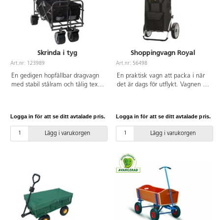
Skrinda i tyg
Shoppingvagn Royal
Art.nr: 123989
Art.nr: 56498
En gedigen hopfällbar dragvagn
En praktisk vagn att packa i när
med stabil stålram och tålig textil
det är dags för utflykt. Vagnen är
i polyester. Skrindan har breda
mycket stabil och passar både i
robusta PU-hjul med broms, som
skogen och i stan. Punkteringsfria
även passar för grov terräng.
däck med kullagerhjul gör att
Logga in för att se ditt avtalade pris.
Logga in för att se ditt avtalade pris.
Regnskydd och praktisk
vagnen rullar lätt. Säcken
förvaringsväska med
skyddar väl mot regn, har ett
Lägg i varukorgen
Lägg i varukorgen
transporthandtag ingår. Vagnen
stängbart lock och kan tas av
levereras monterad och är smidig
från chassit och bäras i
att fälla ihop. Notera att skrindan
handtagen. Stort packutrymme
inte är avsedd för transport av
om 47 l och en mindre ytterficka
barn. Rymmer 90 liter. Mått:
på framsidan. Hopfällbart
L95x52xH68 cm. Packmått:
aluminiumchassi. Mått: chassi
L21xB52xH80 cm. Maxlast:
50x50x108 cm. Mått säck
120 kg.
20x34x60 cm. Hjulstorlek 25 cm.
Maxlast 50 kg.