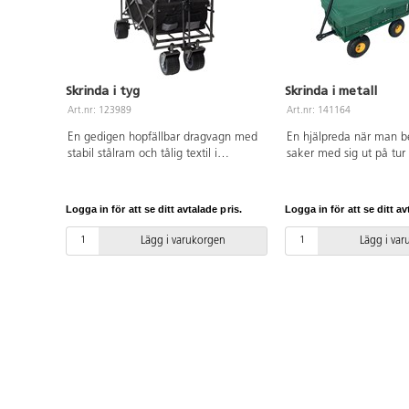
Skrinda i tyg
Skrinda i metall
Art.nr: 123989
Art.nr: 141164
En gedigen hopfällbar dragvagn med
En hjälpreda när man b
stabil stålram och tålig textil i
saker med sig ut på tur
polyester. Skrindan har breda robusta
för att köra barn i). Inn
PU-hjul med broms, som även passar
regnskydd och en liten 
för grov terräng. Regnskydd och
medföljer. Handtaget gå
Logga in för att se ditt avtalade pris.
Logga in för att se ditt av
praktisk förvaringsväska med
loss. Försedd med luftg
transporthandtag ingår. Vagnen
Mått: 113x51x56 cm. Fl
Lägg i varukorgen
Lägg i va
levereras monterad och är smidig att
90,5x48 cm. Maxvikt: 
fälla ihop. Notera att skrindan inte är
stål, PE och polyester.
avsedd för transport av barn. Rymmer
90 liter. Mått: L95x52xH68 cm.
Packmått: L21xB52xH80 cm. Maxlast:
120 kg.