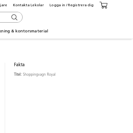
ljare
Kontakta Lekolar
Logga in / Registrera dig
kning & kontorsmaterial
Fakta
Titel:
Shoppingvagn Royal