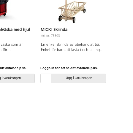
lväska med hjul
MICKI Skrinda
Art.nr: 75303
g väska som är
En enkel skrinda av obehandlat trä.
n för
Enkel för barn att lasta i och ur. Ingen
 eller som passar
klämrisk. Behandla gärna skrindan
terna som skall ut
med olja för bättre hållbarhet.
att ge möjlighet till
itt avtalade pris.
Logga in för att se ditt avtalade pris.
dag. Hjul på ena
n lätt att flytta.
 i varukorgen
Lägg i varukorgen
å högkant och
l och nertill med
n har även 11
fickor. Rymmer 197
.