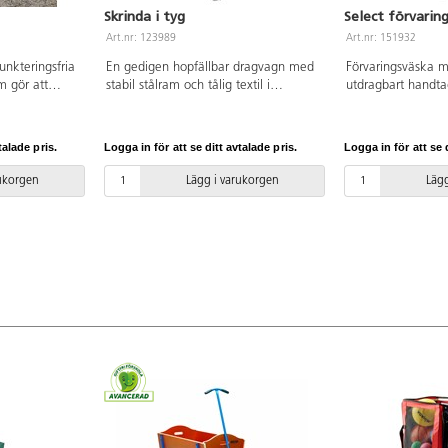
Skrinda i tyg
Select förvaring
Art.nr: 123989
Art.nr: 151932
nkteringsfria
En gedigen hopfällbar dragvagn med
Förvaringsväska m
m gör att
stabil stålram och tålig textil i
utdragbart handta
en skyddar väl
polyester. Skrindan har breda robusta
vattentät. Två mi
bart lock och
PU-hjul med broms, som även passar
utsidan. Med inne
och bäras i
för grov terräng. Regnskydd och
mått ca 37x38x74
talade pris.
Logga in för att se ditt avtalade pris.
Logga in för att se d
em. Stort
praktisk förvaringsväska med
Av polyester och 
ch en mindre
transporthandtag ingår. Vagnen
rukorgen
Lägg i varukorgen
Lägg
 Hopfällbart
levereras monterad och är smidig att
: 24x30x60 cm.
fälla ihop. Notera att skrindan inte är
ast 50 kg.
avsedd för transport av barn. Rymmer
cm. Av
90 liter. Mått: L95x52xH68 cm.
Packmått: L21xB52xH80 cm. Maxlast:
120 kg.