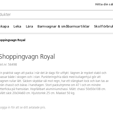
Hitta din sä
Skapa
Leka
Lära
Barnvagnar & småbarnsartiklar
Skolförbru
oppingvagn Royal
Shoppingvagn Royal
Art.nr: 56498
En praktisk vagn att packa i när det är dags för utflykt. Vagnen är mycket stabil och
passar både i skogen och i stan. Punkteringsfria däck med kullagerhjul gör att
vagnen rullar lätt. Säcken skyddar väl mot regn, har ett stängbart lock och kan tas av
från chassit och bäras i handtagen. Stort packutrymme om 47 l och en mindre
ytterficka på framsidan. Hopfällbart aluminiumchassi. Mått: chassi 50x50x108 cm.
Mått säck 20x34x60 cm. Hjulstorlek 25 cm. Maxlast 50 kg.
Logga in för att se ditt avtalade pris.