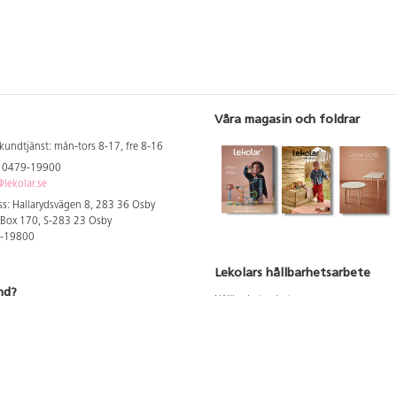
Våra magasin och foldrar
kundtjänst: mån-tors 8-17, fre 8-16
: 0479-19900
lekolar.se
s: Hallarydsvägen 8, 283 36 Osby
 Box 170, S-283 23 Osby
9-19800
Lekolars hållbarhetsarbete
nd?
Hållbarhetsarbete
Hållbarhetsredovisning 2023
 att se dina rabatterade priser
Produktsäkerhet & kvalitet
Giftfri Förskola
a säljare och utbildare