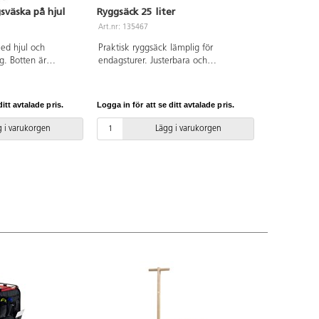
sväska på hjul
Ryggsäck 25 liter
Art.nr: 135467
ed hjul och
Praktisk ryggsäck lämplig för
g. Botten är
endagsturer. Justerbara och
ndre fack på
vadderade axelband. Innehåller 2
håll är väskans
fack, total volym på 25 liter. Av nylon
 cm. Rymmer 75 l.
och polyester.
itt avtalade pris.
Logga in för att se ditt avtalade pris.
PU.
 i varukorgen
Lägg i varukorgen