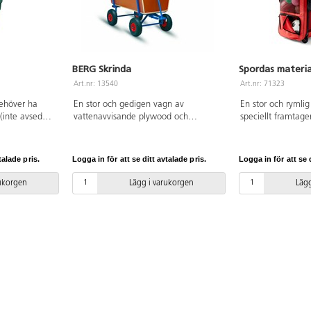
BERG Skrinda
Spordas materia
Art.nr: 13540
Art.nr: 71323
ehöver ha
En stor och gedigen vagn av
En stor och rymli
 (inte avsedd
vattenavvisande plywood och
speciellt framtage
erskydd,
stålkonstruktion. Skrindan har
idrottsverksamhet
metallbricka
luftgummihjul med plastfälgar och
perfekt för produk
r att koppla
lager, vilket gör att den rullar väldigt
och in vid rast för 
talade pris.
Logga in för att se ditt avtalade pris.
Logga in för att se d
ummihjul.
lätt. Vagnens sidor går att plocka bort
en mer aktiv skol
aket är
för att spara plats vid förvaring eller
kortsidan gör väska
rukorgen
Lägg i varukorgen
Lägg
350 kg. Av
transport. Anvisning medföljer. PVC-
Den kan ställas p
fri.
öppnas både upptil
dragkedjor. Väska
smarta förvarings
l. Av kraftig nylon