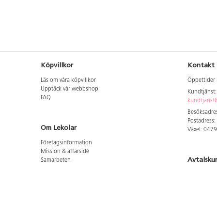
Köpvillkor
Kontakt
Läs om våra köpvillkor
Öppettider 
Upptäck vår webbshop
Kundtjänst
FAQ
kundtjanst@
Besöksadres
Postadress:
Om Lekolar
Växel: 047
Företagsinformation
Mission & affärsidé
Avtalsku
Samarbeten
Aktuellt hos oss
Logga in för
GDPR
Cookie Policy
Whistleblowing
Hitta vår
Lediga jobb
Bruttoprislista lära, skapa, leka 2026-5