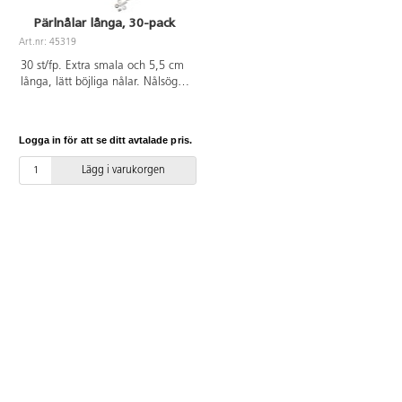
Pärlnålar långa, 30-pack
Art.nr: 45319
30 st/fp. Extra smala och 5,5 cm
långa, lätt böjliga nålar. Nålsögat
följer nålens bredd och gör det
möjligt att trä igenom små hål i
pärlor.
Logga in för att se ditt avtalade pris.
Lägg i varukorgen