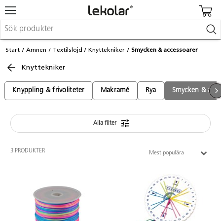
Möbler & inredning
Start
Ämnen
Textilslöjd
Knyttekniker
Smycken & accessoarer
Lekplatsutrustning & utemiljö
Knyttekniker
Skapa
Leka
Lära
Knyppling & frivoliteter
Makramé
Rya
Smycken & acce
Barnvagnar & småbarnsartiklar
Skolförbrukning & kontorsmaterial
Alla filter
Logga in / Registrera dig
3 PRODUKTER
Mest populära
Hitta din säljare
Kontakta Lekolar