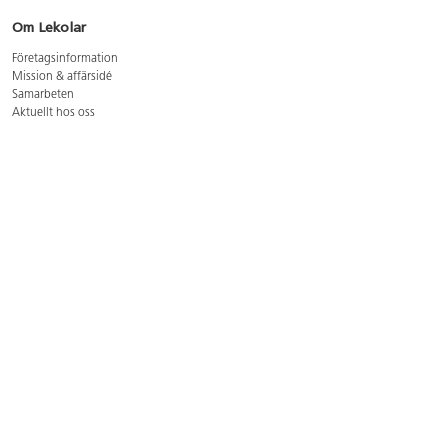
Om Lekolar
Företagsinformation
Mission & affärsidé
Samarbeten
Aktuellt hos oss
GDPR
Cookie Policy
Whistleblowing
Lediga jobb
Bruttoprislista lära, skapa, leka 2026-5
Bruttoprislista möbler 2026-3
Bruttoprislista lekplatsutrustning och utemiljö 2026-3
Kontakt
Öppettider kundtjänst: mån-tors 8-17, fre 8-16
Kundtjänst: 0479-19900
kundtjanst@lekolar.se
Besöksadress: Hallarydsvägen 8, 283 36 Osby
Postadress: Box 170, S-283 23 Osby
Växel: 0479-19800