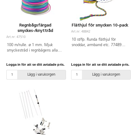
Regnbågsfärgad
Fläthjul för smycken 10-pack
smyckes-/knyttråd
Art.nr: 48842
Art.nr: 47510
10 st/fp. Runda fläthjul för
100 m/rulle. ø 1 mm. Mjuk
snoddar, armband etc. 77489
smyckestråd i regnbågens alla
Broderi/virkgarn 8/4. Använd
färger.
smycketråd 47619 för grövre
arbeten. Handledning och idéer
Logga in för att se ditt avtalade pris.
Logga in för att se ditt avtalade pris.
se webbtips 3014. Storlek
9,5 cm. Tillverkad av mjuk EVA-
Lägg i varukorgen
Lägg i varukorgen
plast. Från 3 år.