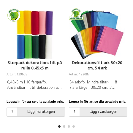
Storpack dekorationsfilt på
Dekorationsfilt ark 30x20
rulle 0,45x5 m
cm, 54 ark
Art.nr: 129658
Art.nr: 122087
0,45x5 m i 10 färger/fp.
54 ark/fp. Mindre filtark i 18
Användbar filt till dekoration och
klara färger. 30x20 cm. 3
alla slags hobbyarbeten. Filten är
ark/färg. Det hållbara tyget är
lätt att sy och klippa i och
lätt att klippa ut mönster i
Logga in för att se ditt avtalade pris.
Logga in för att se ditt avtalade pris.
L
kanterna fransar inte. Ingår
eftersom kanterna inte fransar
solgul, orange, röd, rosa, lila,
upp sig. Filten är lätt att sy i och
Lägg i varukorgen
Lägg i varukorgen
blå, ljusgrön, mörkgrön, svart och
dekorera på olika sätt. Mått:
vit. 170 g. Av 100 % polyester.
30x20 cm. 160 g/m². 100 %
Filten levereras på rullar. PVC-fri.
polyester. PVC-fri.