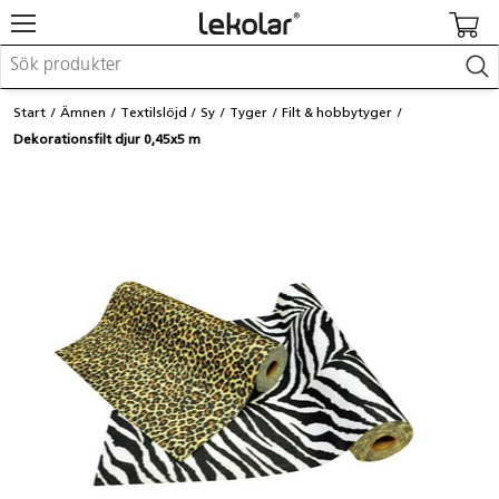
Möbler & inredning
Start
Ämnen
Textilslöjd
Sy
Tyger
Filt & hobbytyger
Lekplatsutrustning & utemiljö
Dekorationsfilt djur 0,45x5 m
Skapa
Leka
Lära
Barnvagnar & småbarnsartiklar
Skolförbrukning & kontorsmaterial
Logga in / Registrera dig
Hitta din säljare
Kontakta Lekolar