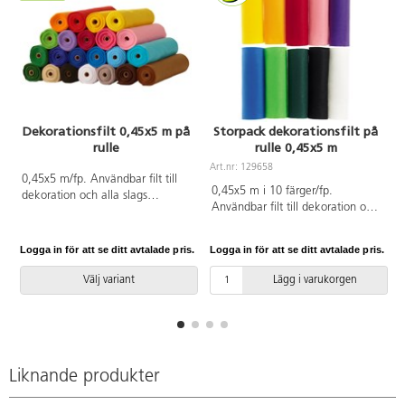
Dekorationsfilt 0,45x5 m på
Storpack dekorationsfilt på
rulle
rulle 0,45x5 m
Art.nr: 129658
0,45x5 m/fp. Användbar filt till
0,45x5 m i 10 färger/fp.
dekoration och alla slags
Användbar filt till dekoration och
hobbyarbeten. Filten är lätt att sy
alla slags hobbyarbeten. Filten är
och klippa i och kanterna fransar
lätt att sy och klippa i och
inte. 170 g. Av 100 % polyester.
Logga in för att se ditt avtalade pris.
Logga in för att se ditt avtalade pris.
L
kanterna fransar inte. Ingår
Levereras på rulle. PVC-fri.
solgul, orange, röd, rosa, lila,
Välj variant
Lägg i varukorgen
blå, ljusgrön, mörkgrön, svart och
vit. 170 g. Av 100 % polyester.
Filten levereras på rullar. PVC-fri.
Liknande produkter