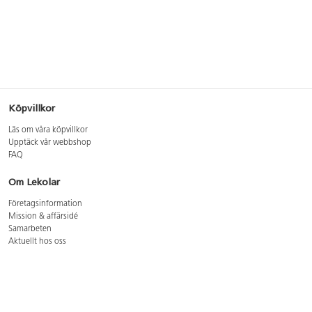
Köpvillkor
Läs om våra köpvillkor
Upptäck vår webbshop
FAQ
Om Lekolar
Företagsinformation
Mission & affärsidé
Samarbeten
Aktuellt hos oss
GDPR
Cookie Policy
Whistleblowing
Lediga jobb
Bruttoprislista lära, skapa, leka 2026-5