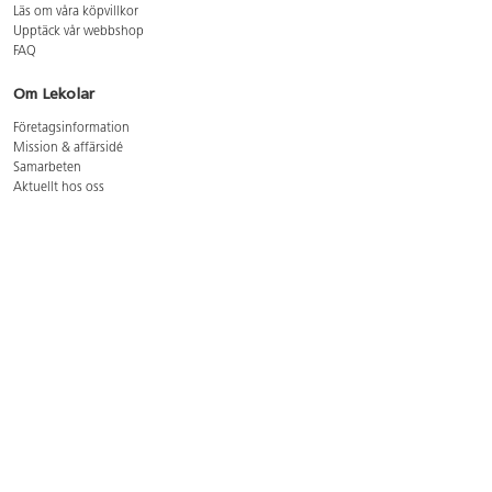
Läs om våra köpvillkor
Upptäck vår webbshop
FAQ
Om Lekolar
Företagsinformation
Mission & affärsidé
Samarbeten
Aktuellt hos oss
GDPR
Cookie Policy
Whistleblowing
Lediga jobb
Bruttoprislista lära, skapa, leka 2026-5
Bruttoprislista möbler 2026-3
Bruttoprislista lekplatsutrustning och utemiljö 2026-3
Kontakt
Öppettider kundtjänst: mån-tors 8-17, fre 8-16
Kundtjänst: 0479-19900
kundtjanst@lekolar.se
Besöksadress: Hallarydsvägen 8, 283 36 Osby