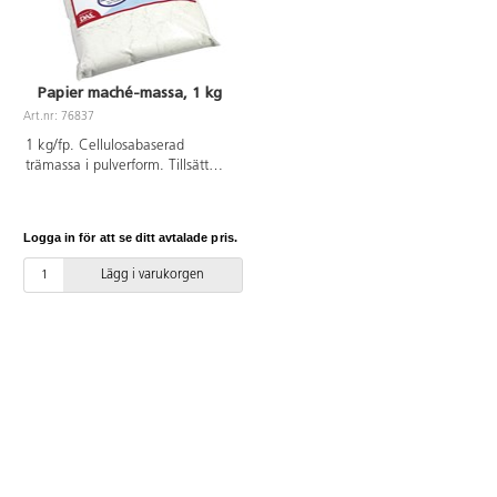
Papier maché-massa, 1 kg
Art.nr: 76837
1 kg/fp. Cellulosabaserad
trämassa i pulverform. Tillsätt
vatten och knåda ihop massan.
Massan är då mycket lätt att
hantera. Ett utmärkt alternativ till
Logga in för att se ditt avtalade pris.
traditionell papier maché.
Lägg i varukorgen