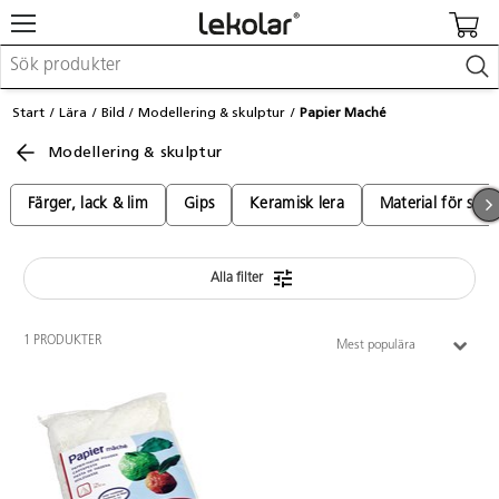
Möbler & inredning
Start
Lära
Bild
Modellering & skulptur
Papier Maché
Lekplatsutrustning & utemiljö
Modellering & skulptur
Skapa
Leka
Lära
Färger, lack & lim
Gips
Keramisk lera
Material för st
Barnvagnar & småbarnsartiklar
Skolförbrukning & kontorsmaterial
Alla filter
Logga in / Registrera dig
1 PRODUKTER
Mest populära
Hitta din säljare
Kontakta Lekolar