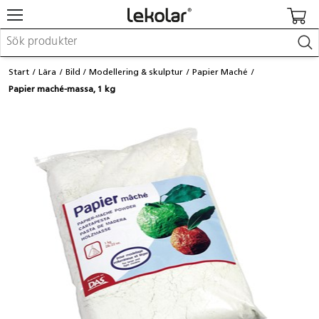
Möbler & inredning
Start
Lära
Bild
Modellering & skulptur
Papier Maché
Lekplatsutrustning & utemiljö
Papier maché-massa, 1 kg
Skapa
Leka
Lära
Barnvagnar & småbarnsartiklar
Skolförbrukning & kontorsmaterial
Logga in / Registrera dig
Hitta din säljare
Kontakta Lekolar