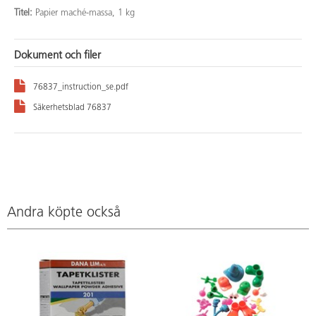
Titel:
Papier maché-massa, 1 kg
Dokument och filer
76837_instruction_se.pdf
Säkerhetsblad 76837
Andra köpte också