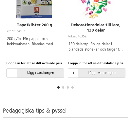
Tapetklister 200 g
Dekorationsdelar till lera,
130 delar
Art.nr: 24597
A
Art.nr: 40359
200 g/fp. För papper och
hobbyarbeten. Blandas med
130 delar/fp. Roliga delar i
vatten.
blandade storlekar och färger för
att snabbt skapa egna figurer.
Alla delar har piggar eller är lätta
Logga in för att se ditt avtalade pris.
Logga in för att se ditt avtalade pris.
L
att fästa i mjuk lera, styropor
eller enkla papprullar. Innehåller
Lägg i varukorgen
Lägg i varukorgen
händer, fötter, näsor, ögon,
hattar m.m. CE-märkt. Från 3 år.
Av polypropen.
Pedagogiska tips & pyssel