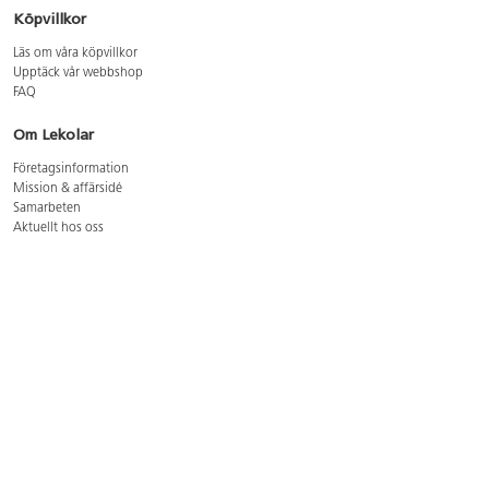
Köpvillkor
Läs om våra köpvillkor
Upptäck vår webbshop
FAQ
Om Lekolar
Företagsinformation
Mission & affärsidé
Samarbeten
Aktuellt hos oss
GDPR
Cookie Policy
Whistleblowing
Lediga jobb
Bruttoprislista lära, skapa, leka 2026-5
Bruttoprislista möbler 2026-3
Bruttoprislista lekplatsutrustning och utemiljö 2026-3
Kontakt
Öppettider kundtjänst: mån-tors 8-17, fre 8-16
Kundtjänst: 0479-19900
kundtjanst@lekolar.se