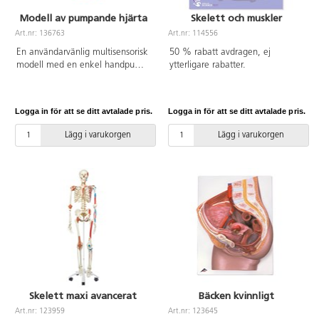
Modell av pumpande hjärta
Skelett och muskler
Art.nr: 136763
Art.nr: 114556
En användarvänlig multisensorisk
50 % rabatt avdragen, ej
modell med en enkel handpump
ytterligare rabatter.
för att demonstrera hjärt- och
lungblodflöde. Visar hur hjärtat
och lungorna samverkar för
Logga in för att se ditt avtalade pris.
Logga in för att se ditt avtalade pris.
syreutbyte. Tydligt utmärkta
hjärtkammare, huvudartär, vener
Lägg i varukorgen
Lägg i varukorgen
och lungor. Håller sig fri från
smuts – vätskan är förseglad inuti
modellen. Inkluderar
aktivitetsguide Från 8 år.
Skelett maxi avancerat
Bäcken kvinnligt
Art.nr: 123959
Art.nr: 123645