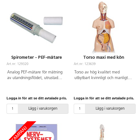
Spirometer - PEF-mätare
Torso maxi med kön
Art.nr: 129320
Art.nr: 123639
Analog PEF-mätare för mätning
Torso av hög kvalitet med
av utandningsflödet, utrustad
utbytbart kvinnligt och manligt
med en lättavläst skala i liter per
könsorgan. Detaljrik och tydlig
minut (L/min) för noggranna
färgläggning för att underlätta
mätningar. Ett munstycke ingår.
studier av människans inre
Logga in för att se ditt avtalade pris.
Logga in för att se ditt avtalade pris.
Köp till engångsmunstycken: art
anatomi. Innehåll: huvud i 2
129321.
delar, bröstkorg med bröst, 2
Lägg i varukorgen
Lägg i varukorgen
lungor, hjärta i 2 delar, magsäck
med gallblåsa, tjocktarm med
tunntarm och blindtarm i 2 delar,
snitt av njure, kvinnligt och
manligt könsorgan i 2 resp. 4
delar, foster, torso på platta.