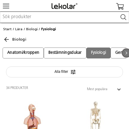
Möbler & inredning
Start
Lära
Biologi
Fysiologi
Lekplatsutrustning & utemiljö
Biologi
Skapa
Leka
Lära
Anatomi/kroppen
Bestämningsdukar
Fysiologi
Genetik
Barnvagnar & småbarnsartiklar
Skolförbrukning & kontorsmaterial
Alla filter
Logga in / Registrera dig
34 PRODUKTER
Mest populära
Hitta din säljare
Kontakta Lekolar