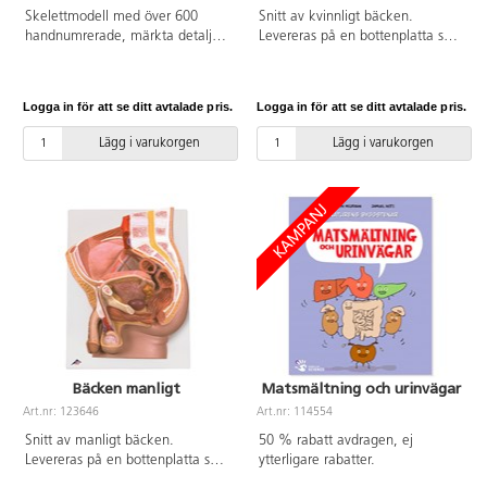
Skelettmodell med över 600
Snitt av kvinnligt bäcken.
handnumrerade, märkta detaljer
Levereras på en bottenplatta som
inkl handmålade musklers
ger möjlighet att monteras på
ursprung och insättningar, flexibel
väggen för enkel visning i
ryggrad och ligament,
klassrummet.
Logga in för att se ditt avtalade pris.
Logga in för att se ditt avtalade pris.
utskjutande spinalnerver och
vertebrala artärer samt skalle i
Lägg i varukorgen
Lägg i varukorgen
tre delar med individuellt insatta
tänder. Levereras med
metallstativ (löstagbart) och
transparent dammskydd.
Bäcken manligt
Matsmältning och urinvägar
Art.nr: 123646
Art.nr: 114554
Snitt av manligt bäcken.
50 % rabatt avdragen, ej
Levereras på en bottenplatta som
ytterligare rabatter.
ger möjlighet att monteras på