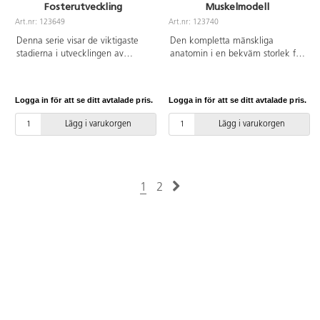
Fosterutveckling
Muskelmodell
Art.nr: 123649
Art.nr: 123740
Denna serie visar de viktigaste
Den kompletta mänskliga
stadierna i utvecklingen av
anatomin i en bekväm storlek för
embryo eller foster. Alla modeller
grundliga demonstrationer av
är monterade tillsammans på en
muskulatur och inre organ.
bas. 1:a månadens embryo, 2:a
Modellen är målad för hand i
Logga in för att se ditt avtalade pris.
Logga in för att se ditt avtalade pris.
månadens embryo, 3:e
realistiska färger och levereras
månadens embryo, 5:e
komplett med stativ. Inkluderar
Lägg i varukorgen
Lägg i varukorgen
månadsfostret (sittbyte) och 7:e
följande avtagbara delar: 5
månadens foster.
arm/axelmuskler, 8
ben/höftmuskler, 2-delat hjärta,
2-delad hjärna, 2 lungor, 2-
delade manliga och 2-delade
1
2
kvinnliga könsorgan, 2-delat
tarmsystem samt
bröst-/magskydd.