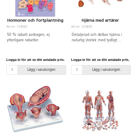
Hormoner och fortplantning
Hjärna med artärer
Art.nr: 114552
Art.nr: 123655
50 % rabatt avdragen, ej
Detaljerad och delbar hjärna i
ytterligare rabatter.
naturlig storlek med tydligt
markerade artärer. Varje
hjärnhalva kan delas upp i 4
delar och basartären är löstagbar.
Logga in för att se ditt avtalade pris.
Logga in för att se ditt avtalade pris.
Innehåller: höger/vänster av
frontal- med hjässlob, tinning-
Lägg i varukorgen
Lägg i varukorgen
med nacklob, delad lillhjärna,
delad hjärnstam samt basartär
och stativ.