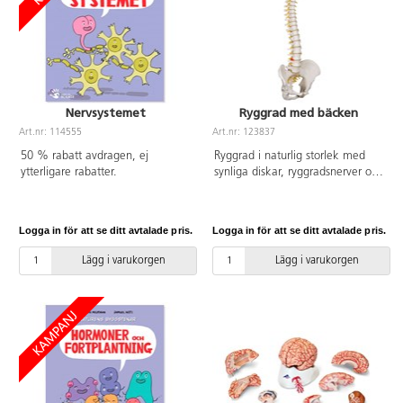
Nervsystemet
Ryggrad med bäcken
Art.nr: 114555
Art.nr: 123837
50 % rabatt avdragen, ej
Ryggrad i naturlig storlek med
ytterligare rabatter.
synliga diskar, ryggradsnerver och
blodkärl. Modellen är fullt rörlig
och har ett diskbråck mellan 3:e
och 4:e kotan. Ställ ingår ej.
Logga in för att se ditt avtalade pris.
Logga in för att se ditt avtalade pris.
Lägg i varukorgen
Lägg i varukorgen