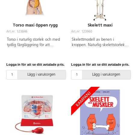
Torso maxi öppen rygg
Skelett maxi
Art.nr: 123846
Art.nr: 123960
Torso i naturlig storlek och med
Skelettmodell av benen i
tydlig färgläggning för att
kroppen. Naturlig skelettstorlek
underlätta anatomistudier av de
och monterad skalle i tre delar
mänskliga inre organen.
med magnetiska anslutningar.
Modellen har löstagbara delar i
Individuellt insatta tänder.
Logga in för att se ditt avtalade pris.
Logga in för att se ditt avtalade pris.
bålen och i det avtagbara
Lemmarna kan tas bort snabbt
huvudet, samt en ryggkota. Den
och enkelt. Levereras med
Lägg i varukorgen
Lägg i varukorgen
öppna ryggen och nacken visar
metallstativ och transparent
ryggraden med nerver, blodkärl
dammskydd.
och muskelfästen. Innehåller 18
avtagbara delar: huvud (6 delar),
2 lungor, hjärta (2 delar),
magsäck, lever med gallblåsa,
tarmsystem (2 delar), snitt av
njure, snitt av urinblåsa, 7:e
ryggkotan och torso på platta.