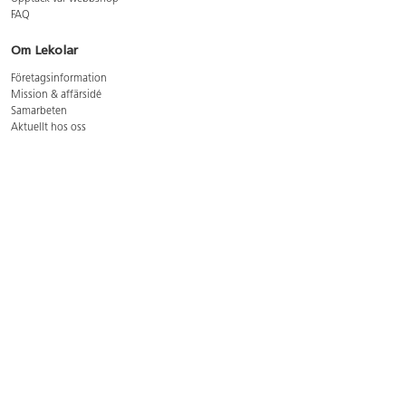
FAQ
Om Lekolar
Företagsinformation
Mission & affärsidé
Samarbeten
Aktuellt hos oss
GDPR
Cookie Policy
Whistleblowing
Lediga jobb
Bruttoprislista lära, skapa, leka 2026-5
Bruttoprislista möbler 2026-3
Bruttoprislista lekplatsutrustning och utemiljö 2026-3
Kontakt
Öppettider kundtjänst: mån-tors 8-17, fre 8-16
Kundtjänst: 0479-19900
kundtjanst@lekolar.se
Besöksadress: Hallarydsvägen 8, 283 36 Osby
Postadress: Box 170, S-283 23 Osby
Växel: 0479-19800