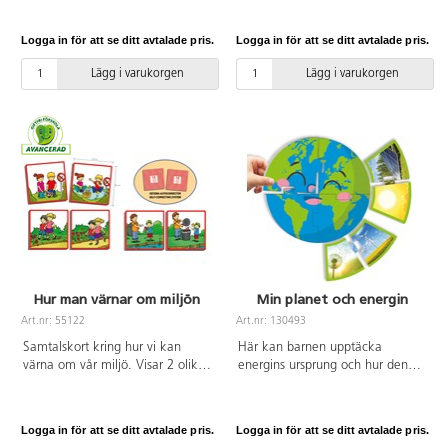
behållare och 36
utveckling. Undervisningen ska
återvinningsbara föremål.
präglas av en positiv framtidstro
Logga in för att se ditt avtalade pris.
Logga in för att se ditt avtalade pris.
Föremålen fästs med kardborre.
och barnen ska lära sig hur man
bidrar till en hållbar utveckling.
Lägg i varukorgen
Lägg i varukorgen
Aktiviteterna i paketet inkluderar
flera mål ur läroplanen och
barnen kommer även att arbeta
med rörelse, matematik och
skapande verksamhet. I
lärarhandledningen hittar du
totalt 30 olika övningar och
tillhörande material. Övningarna
är uppdelade på tre åldersnivåer
(10 per nivå): liten 1-2 år, mellan
2-4 år och stor 4-6 år.
Hur man värnar om miljön
Min planet och energin
Art.nr: 55122
Art.nr: 130493
Samtalskort kring hur vi kan
Här kan barnen upptäcka
värna om vår miljö. Visar 2 olika
energins ursprung och hur den
förslag med bilder på vad som är
omvandlas för att nå våra hus
rätt respektive fel sätt att agera
och städer, samtidigt som de lär
angående vår miljö. Självrättande
sig om vår planets olika
Logga in för att se ditt avtalade pris.
Logga in för att se ditt avtalade pris.
system på baksidan. Av kraftig
energikällor.