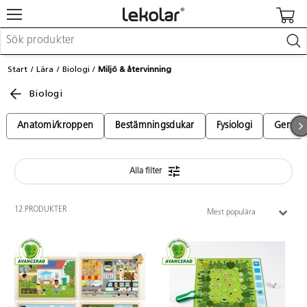
Möbler & inredning
Start
Lära
Biologi
Miljö & återvinning
Lekplatsutrustning & utemiljö
Biologi
Skapa
Leka
Lära
Anatomi/kroppen
Bestämningsdukar
Fysiologi
Genetik
Barnvagnar & småbarnsartiklar
Skolförbrukning & kontorsmaterial
Alla filter
Logga in / Registrera dig
12 PRODUKTER
Mest populära
Hitta din säljare
Kontakta Lekolar