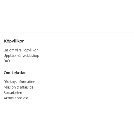
Köpvillkor
Läs om våra köpvillkor
Upptäck vår webbshop
FAQ
Om Lekolar
Företagsinformation
Mission & affärsidé
Samarbeten
Aktuellt hos oss
GDPR
Cookie Policy
Whistleblowing
Lediga jobb
Bruttoprislista lära, skapa, leka 2026-5
Bruttoprislista möbler 2026-3