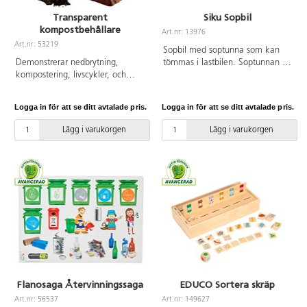
Transparent
Siku Sopbil
kompostbehållare
Art.nr: 13976
Art.nr: 53219
Sopbil med soptunna som kan
Demonstrerar nedbrytning,
tömmas i lastbilen. Soptunnan är
kompostering, livscykler, och
också öppningsbar. Från 3 år.
miljömedvetenhet. Innehåller en
klar plastlåda med tre vattentäta
Logga in för att se ditt avtalade pris.
Logga in för att se ditt avtalade pris.
klara fack, tre termometrar och
lärarhandledning. Från 4 år.
Lägg i varukorgen
Lägg i varukorgen
Flanosaga Återvinningssaga
EDUCO Sortera skräp
Art.nr: 56537
Art.nr: 149627