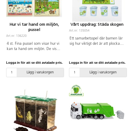
Hur vi tar hand om miljön,
Vårt uppdrag: Städa skogen
pussel
Art.nr: 135054
Art.nr: 136220
Ett samarbetsspel där barnen lär
4 st. Fina pussel som visar hur vi
sig hur viktigt det är att plocka
kan ta hand om miljön. De visar
upp skräp och att sortera det rätt
miljöer från trädgården, staden,
för att skydda vår miljö. För 2-6
havet och skogen. Under pusslet
deltagare. PVC-fri. Från 4 år.
Logga in för att se ditt avtalade pris.
Logga in för att se ditt avtalade pris.
finns ett plastunderlägg med
motivet tryckt på, som man kan
Lägg i varukorgen
Lägg i varukorgen
lägga efter om det känns för
svårt. Med 28 eller 35
pusselbitar. Mått: 30x21 cm.
PVC-fri. Från 3 år.