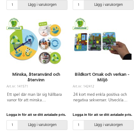
kartong. PVC-fri. Från 3 år.
Lägg i varukorgen
Lägg i varukorgen
Minska, återanvänd och
Bildkort Orsak och verkan -
återvinn
Miljö
Art.nr: 141571
Art.nr: 142412
Ett spel där man lär sig hållbara
24 kort med enkla positiva och
vanor för att minska
negativa sekvenser. Utveckla
konsumtionen av jordens resurser
förståelsen för vikten av att ta
som vatten och energi, samt hur
hand om vår miljö. Material:
Logga in för att se ditt avtalade pris.
Logga in för att se ditt avtalade pris.
man minskar avfall,
återvunnen PP. Kortstorlek:
förpackningar och saker som vi
8,5x12 cm. Från 6 år.
Lägg i varukorgen
Lägg i varukorgen
har i vår vardag. Observera och
klassificera med tydliga bilder hur