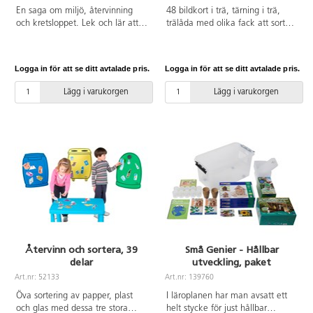
En saga om miljö, återvinning
48 bildkort i trä, tärning i trä,
och kretsloppet. Lek och lär att
trälåda med olika fack att sortera
slängda saker kan förvandlas till
i, träskylt med bilder. Sortera
något helt annat och att vi ska
skräp i rätt soptunnor på ett
vara rädda om vår miljö, och
lekfullt sätt. Mått: bildkort
Logga in för att se ditt avtalade pris.
Logga in för att se ditt avtalade pris.
hjälpas åt att sortera soporna
4x4 cm, tärning 4x4x4 cm,
rätt. Färdigtryckta flanobilder.
trälåda 48x22,5x8,5 cm, skylt
Lägg i varukorgen
Lägg i varukorgen
Svensk sagotext ingår. Av FSC-
43x10 cm. Från 3 år.
märkt papper. PVC-fri.
Återvinn och sortera, 39
Små Genier - Hållbar
delar
utveckling, paket
Art.nr: 52133
Art.nr: 139760
Öva sortering av papper, plast
I läroplanen har man avsatt ett
och glas med dessa tre stora
helt stycke för just hållbar