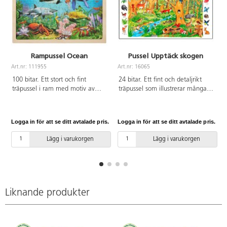
Rampussel Ocean
Pussel Upptäck skogen
Art.nr: 111955
Art.nr: 16065
A
100 bitar. Ett stort och fint
24 bitar. Ett fint och detaljrikt
träpussel i ram med motiv av
träpussel som illustrerar många
havets djur. Av FSC-märkt trä.
av de olika djuren i skogen.
Mått: 40x30 cm. PVC-fri. Från 3
Mått: 49x30 cm. Av FSC-märkt
år.
trä. PVC-fri. Från 3 år.
Logga in för att se ditt avtalade pris.
Logga in för att se ditt avtalade pris.
L
Lägg i varukorgen
Lägg i varukorgen
Liknande produkter