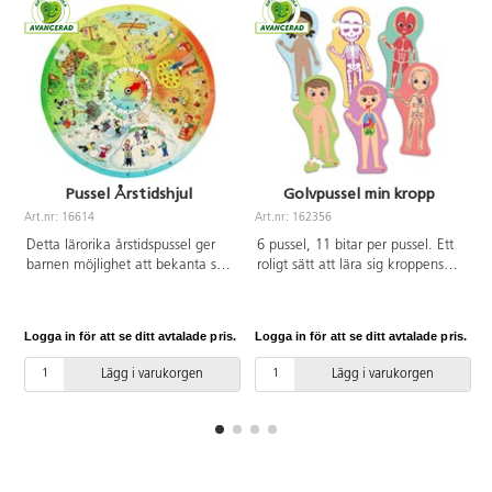
Pussel Årstidshjul
Golvpussel min kropp
Art.nr: 16614
Art.nr: 162356
A
Detta lärorika årstidspussel ger
6 pussel, 11 bitar per pussel. Ett
barnen möjlighet att bekanta sig
roligt sätt att lära sig kroppens
med årstiderna genom att känna
delar. Lös pusslen och identifiera
igen olika lekar man gör olika
kroppens viktigaste organ,
tider på året. Detaljrikt pussel i
skelett, muskelsystem och
Logga in för att se ditt avtalade pris.
Logga in för att se ditt avtalade pris.
L
trä som kan pusslas av flera
cirkulationssystemet. Innehåller
personer samtidigt. PVC-fri. Från
omskrivbara kort för att lära ut
Lägg i varukorgen
Lägg i varukorgen
4 år.
kroppens delar och en raderbar
tuschpenna. Av FSC-märkt
kartong. PVC-fri. Från 3 år.