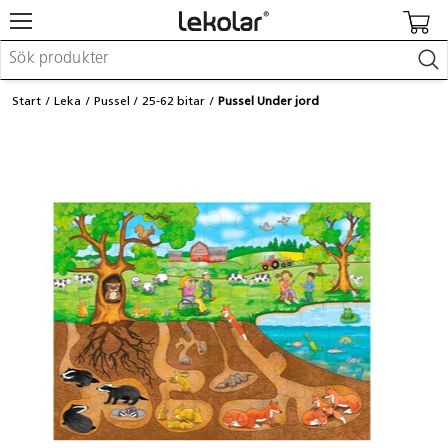
Möbler & inredning
Start
Leka
Pussel
25-62 bitar
Pussel Under jord
Lekplatsutrustning & utemiljö
Skapa
Leka
Lära
Barnvagnar & småbarnsartiklar
Skolförbrukning & kontorsmaterial
Logga in / Registrera dig
Hitta din säljare
Kontakta Lekolar