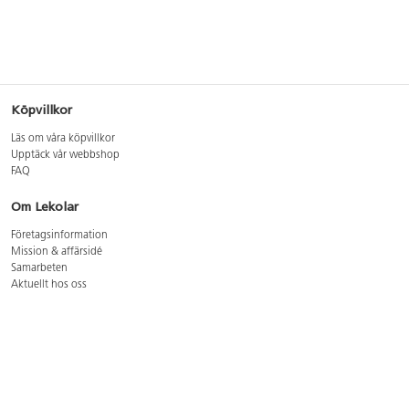
Köpvillkor
Läs om våra köpvillkor
Upptäck vår webbshop
FAQ
Om Lekolar
Företagsinformation
Mission & affärsidé
Samarbeten
Aktuellt hos oss
GDPR
Cookie Policy
Whistleblowing
Lediga jobb
Bruttoprislista lära, skapa, leka 2026-5
Bruttoprislista möbler 2026-3
Bruttoprislista lekplatsutrustning och utemiljö 2026-3