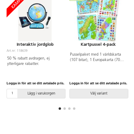
Interaktiv jordglob
Kartpussel 4-pack
Art.nr: 118639
Pusselpaket med 1 världskarta
A
50 % rabatt avdragen, ej
(107 bitar), 1 Europakarta (70
ytterligare rabatter.
bitar), 1 Nordenkarta (75 bitar)
och 1 Sverigekarta (71 bitar). Av
kraftig FSC-märkt återvunnen
kartong. PVC-fri. Från 6 år.
Logga in för att se ditt avtalade pris.
Logga in för att se ditt avtalade pris.
L
Lägg i varukorgen
Välj variant