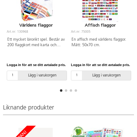
Världens flaggor
Affisch flaggor
Art.nr: 130968
Art.nr: 75005
A
Ett mycket lärorikt spel. Består av
En affisch med världens flaggor.
200 flaggkort med karta och
Mått: 50x70 cm.
geografiska ledtrådar. Alla
självständiga länder och
huvudstäder är med. Flera olika
Logga in för att se ditt avtalade pris.
Logga in för att se ditt avtalade pris.
L
spelsätt som kan anpassas efter
ålder och kunskaper. Intressant
Lägg i varukorgen
Lägg i varukorgen
för alla, barn och vuxna. Passar
både inom- och utomhus. Speltid
ca 15 min. Från 8 år.
Liknande produkter