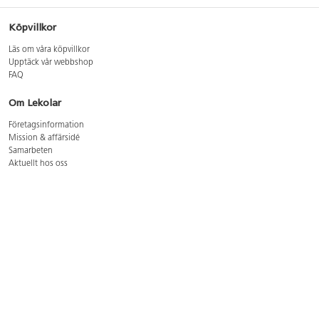
Köpvillkor
Läs om våra köpvillkor
Upptäck vår webbshop
FAQ
Om Lekolar
Företagsinformation
Mission & affärsidé
Samarbeten
Aktuellt hos oss
GDPR
Cookie Policy
Whistleblowing
Lediga jobb
Bruttoprislista lära, skapa, leka 2026-5
Bruttoprislista möbler 2026-3
Bruttoprislista lekplatsutrustning och utemiljö 2026-3
Kontakt
Öppettider kundtjänst: mån-tors 8-17, fre 8-16