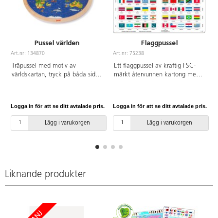
Pussel världen
Flaggpussel
Art.nr: 134870
Art.nr: 75238
A
Träpussel med motiv av
Ett flaggpussel av kraftig FSC-
världskartan, tryck på båda sidor.
märkt återvunnen kartong med
57 bitar. Av FSC-märkt trä. PVC-
världens flaggor och ländernas
fri. Från 6 år.
namn. PVC-fri. Från 6 år.
Logga in för att se ditt avtalade pris.
Logga in för att se ditt avtalade pris.
L
Lägg i varukorgen
Lägg i varukorgen
Liknande produkter