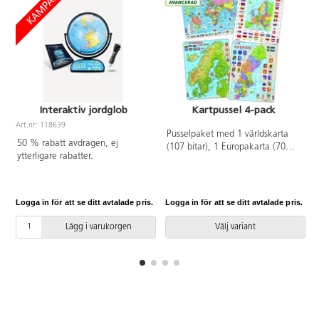
Interaktiv jordglob
Kartpussel 4-pack
Art.nr: 118639
Pusselpaket med 1 världskarta
A
50 % rabatt avdragen, ej
(107 bitar), 1 Europakarta (70
ytterligare rabatter.
bitar), 1 Nordenkarta (75 bitar)
och 1 Sverigekarta (71 bitar). Av
kraftig FSC-märkt återvunnen
kartong. PVC-fri. Från 6 år.
Logga in för att se ditt avtalade pris.
Logga in för att se ditt avtalade pris.
L
Lägg i varukorgen
Välj variant