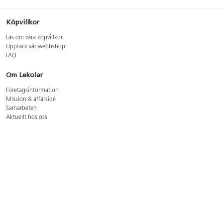
Köpvillkor
Läs om våra köpvillkor
Upptäck vår webbshop
FAQ
Om Lekolar
Företagsinformation
Mission & affärsidé
Samarbeten
Aktuellt hos oss
GDPR
Cookie Policy
Whistleblowing
Lediga jobb
Bruttoprislista lära, skapa, leka 2026-5
Bruttoprislista möbler 2026-3
Bruttoprislista lekplatsutrustning och utemiljö 2026-3
Kontakt
Öppettider kundtjänst: mån-tors 8-17, fre 8-16