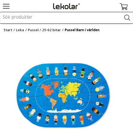
Möbler & inredning
Start
Leka
Pussel
25-62 bitar
Pussel Barn i världen
Lekplatsutrustning & utemiljö
Skapa
Leka
Lära
Barnvagnar & småbarnsartiklar
Skolförbrukning & kontorsmaterial
Logga in / Registrera dig
Hitta din säljare
Kontakta Lekolar