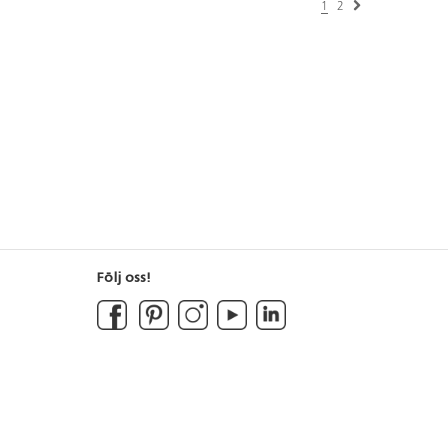
1
2
Följ oss!