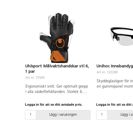
Uhlsport Målvaktshandskar stl 6,
Unihoc Innebandyg
1 par
Art.nr: 122289
Art.nr: 72504
Skyddsglasögon för 
Ergonomiskt snitt. Ger optimalt grepp
en gummipanel monte
i alla väderförhållanden. Storlek 6.
av bågarna. De har et
Olika färger förekommer.
huvudband samt okros
glas. Storlek för sen
Logga in för att se ditt avtalade pris.
Logga in för att se ditt 
av IFF för matchspel.
ett praktiskt skyddsfo
Lägg i varukorgen
Lägg i 