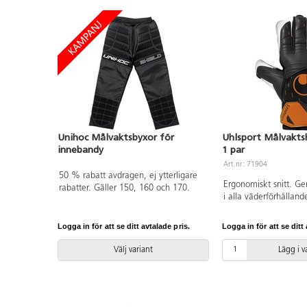
Unihoc Målvaktsbyxor för
Uhlsport Målvaktsh
innebandy
1 par
Art.nr: 71904
50 % rabatt avdragen, ej ytterligare
Ergonomiskt snitt. Ge
rabatter. Gäller 150, 160 och 170.
i alla väderförhålland
förekommer.
Logga in för att se ditt avtalade pris.
Logga in för att se ditt 
Välj variant
Lägg i 