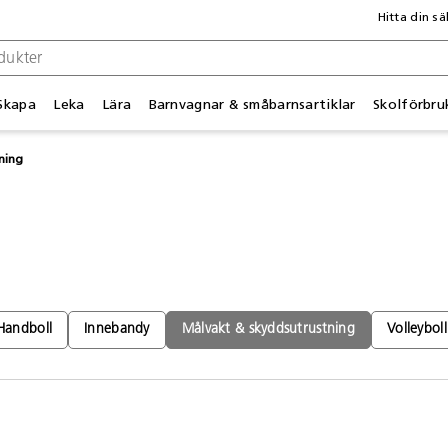
Hitta din sä
Skapa
Leka
Lära
Barnvagnar & småbarnsartiklar
Skolförbru
ning
Handboll
Innebandy
Målvakt & skyddsutrustning
Volleyboll