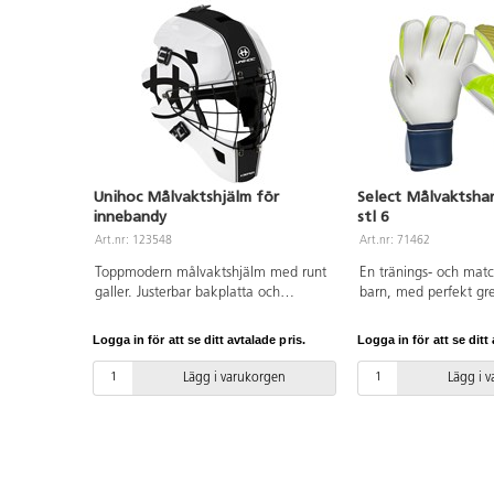
Unihoc Målvaktshjälm för
Select Målvaktsha
innebandy
stl 6
Art.nr: 123548
Art.nr: 71462
Toppmodern målvaktshjälm med runt
En tränings- och mat
galler. Justerbar bakplatta och
barn, med perfekt gre
hakkopp. Godkänd av IFF. Godkänd
av väder. God hållba
enligt (EU) 2016/425. Hjälmen är
Fit-system som säkrar
Logga in för att se ditt avtalade pris.
Logga in för att se ditt 
gjord i ABS-plast och galler i stål.
passform. Varierande 
Ålder ca 10-14 år.
Lägg i varukorgen
Lägg i 