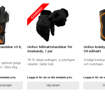
andskar stl 8,
Unihoc Målvaktshandskar för
Unihoc knäsk
innebandy, 1 par
till målvakt
50 % rabatt avdragen, ej ytterligare
Smidigt knäskyd
r optimalt grepp
rabatter. Gäller kids.
och matchspel. 
en. Olika färger
kortare modell, 
så smidigt som m
avtalade pris.
Logga in för att se ditt avtalade pris.
Logga in för att s
varukorgen
Välj variant
Vä