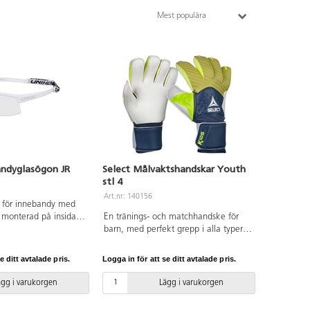
Mest populära
andyglasögon JR
Select Målvaktshandskar Youth
stl 4
Art.nr: 140156
 för innebandy med
monterad på insidan
En tränings- och matchhandske för
ar ett justerbart
barn, med perfekt grepp i alla typer
okrossbara, imfria
av väder. God hållbarhet. Anatomical
r juniorer. Godkända
Fit-system säkrar optimal passform.
e ditt avtalade pris.
Logga in för att se ditt avtalade pris.
hspel. Levereras med
Varierande färger. Av latex.
yddsfodral. Färger kan
ägg i varukorgen
Lägg i varukorgen