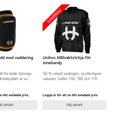
ydd med vaddering
Unihoc Målvaktströja för
innebandy
d för både tränings-
50 % rabatt avdragen, ej ytterligare
Knäskyddet är av
rabatter. Gäller 150, 160 och 170.
designat för att vara
öjligt. Av polyester.
e ditt avtalade pris.
Logga in för att se ditt avtalade pris.
lj variant
Välj variant