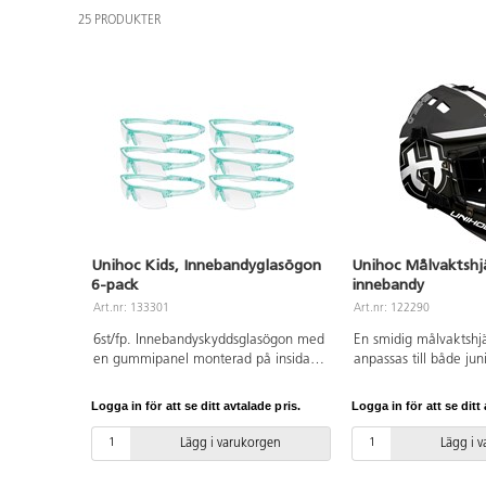
25 PRODUKTER
Unihoc Kids, Innebandyglasögon
Unihoc Målvaktshj
6-pack
innebandy
Art.nr: 133301
Art.nr: 122290
6st/fp. Innebandyskyddsglasögon med
En smidig målvaktsh
en gummipanel monterad på insidan
anpassas till både jun
av bågarna. De har ett justerbart
seniorstorlek med hjä
huvudband samt okrossbara, imfria
IFF-godkänd. Godkänd
Logga in för att se ditt avtalade pris.
Logga in för att se ditt 
glas. Godkända av IFF för matchspel.
2016/425. Färg kan va
Levereras med ett praktiskt
ABS-plast och galler i 
Lägg i varukorgen
Lägg i 
skyddsfodral.