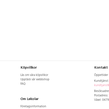
Köpvillkor
Kontakt
Läs om våra köpvillkor
Öppettider 
Upptäck vår webbshop
Kundtjänst
FAQ
kundtjanst@
Besöksadres
Postadress:
Om Lekolar
Växel: 047
Företagsinformation