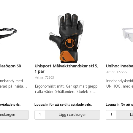
lasögon SR
Uhlsport Målvaktshandskar stl 5,
Unihoc Inneb
1 par
Art.nr: 122295
Art.nr: 72503
innebandy med
Innebandyskydd
rad på insidan
Ergonomiskt snitt. Ger optimalt grepp
UNIHOC, med e
t justerbart
i alla väderförhållanden. Storlek 5.
monterad på in
sbara, imfria
Olika färger förekommer.
har ett justerb
iorer. Godkända
okrossbara, imf
avtalade pris.
Logga in för att se ditt avtalade pris.
Logga in för att s
 Levereras med
IFF för matchsp
dral.
praktiskt skydds
varukorgen
Lägg i varukorgen
L
variera.