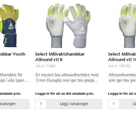
ndskar Youth
Select Målvaktshandskar
Select Målvak
Allround stl 8
Allround stl 1
Art.nr: 71463
Art.nr: 140155
chhandske för
En mycket bra allroundhandske med
Allroundhandsk
pp i alla typer
3 mm Duragrip som ger bra grepp
som ger bra gr
rhet. Anatomical
och god hållbarhet. Handsken har en
hållbarhet. Han
 optimal
bred elastisk stropp vilket medför
elastisk stropp 
avtalade pris.
Logga in för att se ditt avtalade pris.
Logga in för att s
färger. Av latex.
enklare av- och påtagning.
av- och påtagni
Varierande färger. Av latex.
Av latex.
varukorgen
Lägg i varukorgen
L