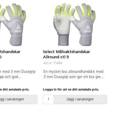
tshandskar
Select Målvaktshandskar
0
Allround stl 9
Art.nr: 71464
e med 3 mm Duragrip
En mycket bra allroundhandske med
epp och god
3 mm Duragrip som ger ett bra grepp
dsken har en bred
och god hållbarhet. Handsken har en
vilket medför enklare
bred elastisk stropp vilket medför
e ditt avtalade pris.
Logga in för att se ditt avtalade pris.
ng. Varierande färger.
enklare av- och påtagning.
Varierande färger. Av latex. Ålder ca
ägg i varukorgen
Lägg i varukorgen
14+