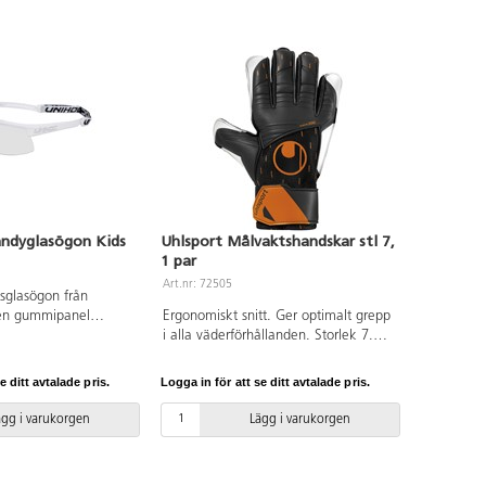
andyglasögon Kids
Uhlsport Målvaktshandskar stl 7,
1 par
Art.nr: 72505
sglasögon från
n gummipanel
Ergonomiskt snitt. Ger optimalt grepp
sidan av bågarna. De
i alla väderförhållanden. Storlek 7.
art huvudband samt
Olika färger förekommer.
ria glas. Godkända av
e ditt avtalade pris.
Logga in för att se ditt avtalade pris.
el. Levereras med ett
fodral. Färger kan
ägg i varukorgen
Lägg i varukorgen