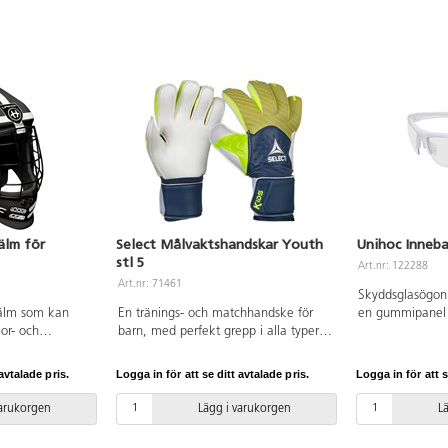
älm för
Select Målvaktshandskar Youth
Unihoc Inneb
stl 5
Art.nr: 122288
Art.nr: 71461
Skyddsglasögon
jälm som kan
En tränings- och matchhandske för
en gummipanel 
ior- och
barn, med perfekt grepp i alla typer
av bågarna. De h
lp av padding.
av väder. God hållbarhet. Anatomical
huvudband samt 
 enligt (EU)
Fit-system som säkrar optimal
glas. Storlek fö
avtalade pris.
Logga in för att se ditt avtalade pris.
Logga in för att s
riera. Gjord i
passform. Varierande färger. Av latex.
av IFF för matc
stål.
ett praktiskt sk
varukorgen
Lägg i varukorgen
L
variera.