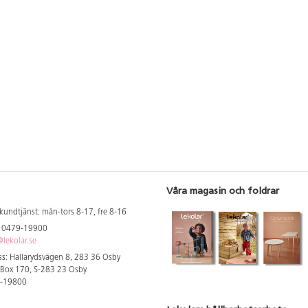
Våra magasin och foldrar
kundtjänst: mån-tors 8-17, fre 8-16
: 0479-19900
lekolar.se
s: Hallarydsvägen 8, 283 36 Osby
 Box 170, S-283 23 Osby
9-19800