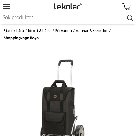
Möbler & inredning
Start
Lära
Idrott & hälsa
Förvaring
Vagnar & skrindor
Lekplatsutrustning & utemiljö
Shoppingvagn Royal
Skapa
Leka
Lära
Barnvagnar & småbarnsartiklar
Skolförbrukning & kontorsmaterial
Logga in / Registrera dig
Hitta din säljare
Kontakta Lekolar