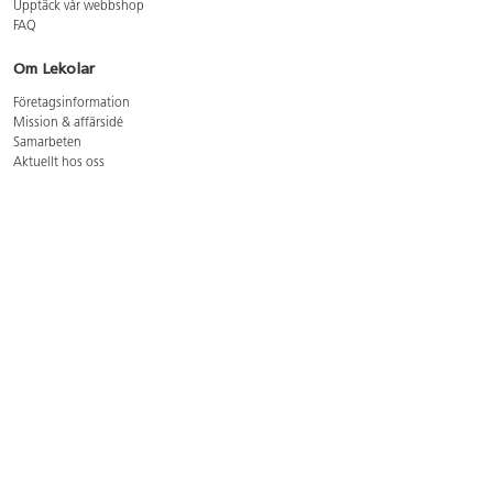
Upptäck vår webbshop
FAQ
Om Lekolar
Företagsinformation
Mission & affärsidé
Samarbeten
Aktuellt hos oss
GDPR
Cookie Policy
Whistleblowing
Lediga jobb
Bruttoprislista lära, skapa, leka 2026-5
Bruttoprislista möbler 2026-3
Bruttoprislista lekplatsutrustning och utemiljö 2026-3
Kontakt
Öppettider kundtjänst: mån-tors 8-17, fre 8-16
Kundtjänst: 0479-19900
kundtjanst@lekolar.se
Besöksadress: Hallarydsvägen 8, 283 36 Osby
Postadress: Box 170, S-283 23 Osby
Växel: 0479-19800